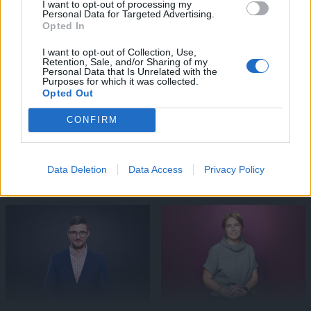
I want to opt-out of processing my
Tev varētu interesēt
Personal Data for Targeted Advertising.
Opted In
I want to opt-out of Collection, Use,
Retention, Sale, and/or Sharing of my
Personal Data that Is Unrelated with the
Purposes for which it was collected.
Opted Out
CONFIRM
"Bērni jau vairs nelasa
Bīstamie mīti par bērnu
grāmatas, sēž tikai ekrānos!"
valodu, kas vecākiem atņem
Data Deletion
Data Access
Privacy Policy
Kā ir patiesībā?
dārgo laiku – skaidro
audiologopēde