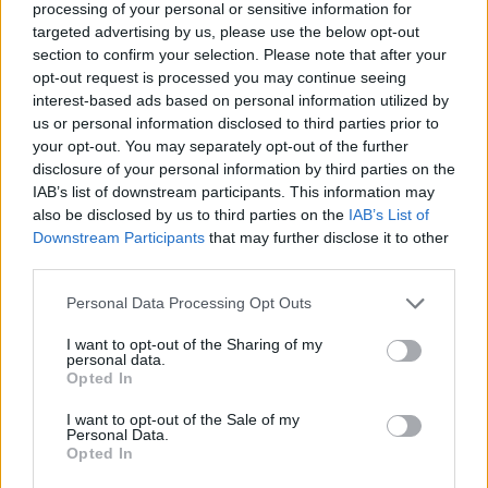
processing of your personal or sensitive information for
targeted advertising by us, please use the below opt-out
Velta Straume: “Esmu kā vējš – te negants, te
section to confirm your selection. Please note that after your
maigi glāstošs”
opt-out request is processed you may continue seeing
interest-based ads based on personal information utilized by
us or personal information disclosed to third parties prior to
Neparasts izskaidrojums tam, kāpēc dažreiz
your opt-out. You may separately opt-out of the further
pieķeram sevi, pārlūkojot vecas fotogrāfijas
disclosure of your personal information by third parties on the
telefonā – un tā nav nostalģija
IAB’s list of downstream participants. This information may
also be disclosed by us to third parties on the
IAB’s List of
Downstream Participants
that may further disclose it to other
third parties.
Personal Data Processing Opt Outs
I want to opt-out of the Sharing of my
personal data.
S
Opted In
I want to opt-out of the Sale of my
Personal Data.
Opted In