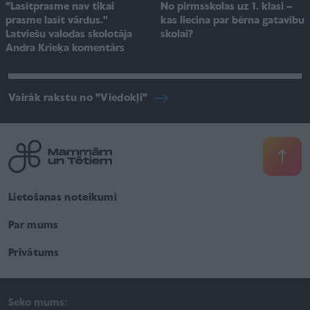
No pirmsskolas uz 1. klasi –
"Lasītprasme nav tikai
kas liecina par bērna gatavību
prasme lasīt vārdus."
skolai?
Latviešu valodas skolotāja
Andra Krieķa komentārs
Vairāk rakstu no "Viedokļi"
Lietošanas noteikumi
Par mums
Privātums
Seko mums: