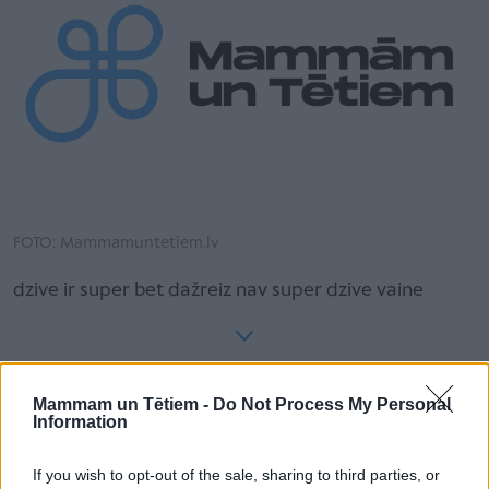
FOTO: Mammamuntetiem.lv
dzive ir super bet dažreiz nav super dzive vaine
Lasītākais
Mammam un Tētiem -
Do Not Process My Personal
Information
Pasākums mazuļiem līdz 3 gadu vecumam –
Rakstniecības muzejs aicina pētīt kustoņus
If you wish to opt-out of the sale, sharing to third parties, or