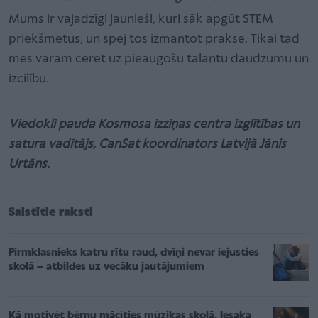
Mums ir vajadzīgi jaunieši, kuri sāk apgūt STEM
priekšmetus, un spēj tos izmantot praksē. Tikai tad
mēs varam cerēt uz pieaugošu talantu daudzumu un
izcilību.
Viedokli pauda Kosmosa izziņas centra izglītības un
satura vadītājs, CanSat koordinators Latvijā Jānis
Urtāns.
Saistītie raksti
Pirmklasnieks katru rītu raud, dvīņi nevar iejusties
skolā – atbildes uz vecāku jautājumiem
Kā motivēt bērnu mācīties mūzikas skolā. Iesaka