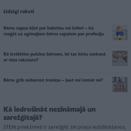
Līdzīgi raksti
Bērns sapņo kļūt par balerīnu vai šoferi – kā
reaģēt uz agrīnajiem bērna sapņiem par profesiju
Kā izvēlēties pulciņu bērnam, lai tas būtu saskaņā
ar viņa raksturu?
Bērns grib nobastot treniņu – ļaut vai tomēr nē?
Kā iedrošināt nezināmajā un
sarežģītajā?
STEM priekšmeti ir sarežģīti, tie prasa iedziļināšanos,