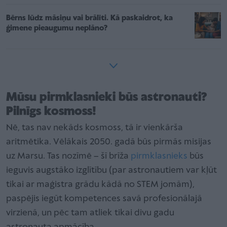
Bērns lūdz māsiņu vai brālīti. Kā paskaidrot, ka
ģimene pieaugumu neplāno?
Mūsu pirmklasnieki būs astronauti?
Pilnīgs kosmoss!
Nē, tas nav nekāds kosmoss, tā ir vienkārša
aritmētika. Vēlākais 2050. gadā būs pirmās misijas
uz Marsu. Tas nozīmē – šī brīža
pirmklasnieks
būs
ieguvis augstāko izglītību (par astronautiem var kļūt
tikai ar maģistra grādu kādā no STEM jomām),
paspējis iegūt kompetences savā profesionālajā
virzienā, un pēc tam atliek tikai divu gadu