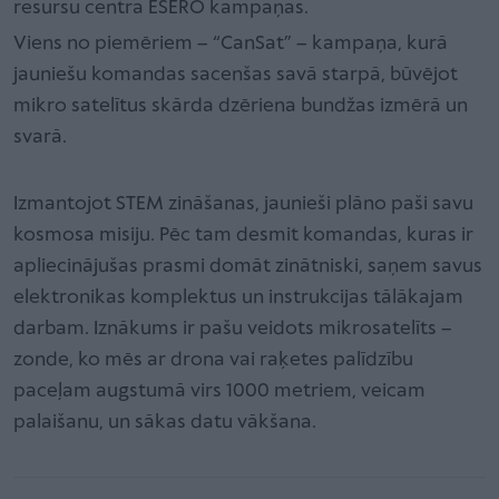
resursu centra ESERO kampaņas.
Viens no piemēriem – “CanSat” – kampaņa, kurā
jauniešu komandas sacenšas savā starpā, būvējot
mikro satelītus skārda dzēriena bundžas izmērā un
svarā.
Izmantojot STEM zināšanas, jaunieši plāno paši savu
kosmosa misiju. Pēc tam desmit komandas, kuras ir
apliecinājušas prasmi domāt zinātniski, saņem savus
elektronikas komplektus un instrukcijas tālākajam
darbam. Iznākums ir pašu veidots mikrosatelīts –
zonde, ko mēs ar drona vai raķetes palīdzību
paceļam augstumā virs 1000 metriem, veicam
palaišanu, un sākas datu vākšana.