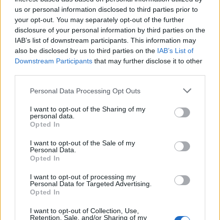
us or personal information disclosed to third parties prior to
your opt-out. You may separately opt-out of the further
disclosure of your personal information by third parties on the
IAB’s list of downstream participants. This information may
also be disclosed by us to third parties on the
IAB’s List of
Downstream Participants
that may further disclose it to other
third parties.
Personal Data Processing Opt Outs
I want to opt-out of the Sharing of my
personal data.
Opted In
Jānis Urtāns darbībā.
I want to opt-out of the Sale of my
Personal Data.
Opted In
Kosmosa nozare lielākoties ir sabiedrībā nezināma,
I want to opt-out of processing my
bet pieredze rāda, ka intereses veidošanas un
Personal Data for Targeted Advertising.
nostiprināšanas procesā lieliski strādā aktivitātes ar
Opted In
praktisku piemēru demonstrēšanu un informēšana
I want to opt-out of Collection, Use,
Retention, Sale, and/or Sharing of my
par kosmosa industrijā strādājošiem uzņēmumiem