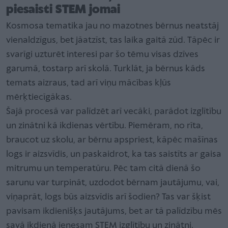
piesaisti STEM jomai
Kosmosa tematika jau no mazotnes bērnus neatstāj
vienaldzīgus, bet jāatzīst, tas laika gaitā zūd. Tāpēc ir
svarīgi uzturēt interesi par šo tēmu visas dzīves
garumā, tostarp arī skolā. Turklāt, ja bērnus kāds
temats aizraus, tad arī viņu mācības kļūs
mērķtiecīgākas.
Šajā procesā var palīdzēt arī vecāki, parādot izglītību
un zinātni kā ikdienas vērtību. Piemēram, no rīta,
braucot uz skolu, ar bērnu apspriest, kāpēc mašīnas
logs ir aizsvīdis, un paskaidrot, ka tas saistīts ar gaisa
mitrumu un temperatūru. Pēc tam citā dienā šo
sarunu var turpināt, uzdodot bērnam jautājumu, vai,
viņaprāt, logs būs aizsvīdis arī šodien? Tas var šķist
pavisam ikdienišķs jautājums, bet ar tā palīdzību mēs
savā ikdienā ienesam STEM izglītību un zinātni.