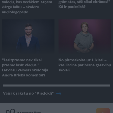
grāmatas, sēž tikai ekrānos!"
valodu, kas vecākiem atņem
Kā ir patiesībā?
dārgo laiku – skaidro
audiologopēde
No pirmsskolas uz 1. klasi –
"Lasītprasme nav tikai
kas liecina par bērna gatavību
prasme lasīt vārdus."
skolai?
Latviešu valodas skolotāja
Andra Krieķa komentārs
Vairāk rakstu no "Viedokļi"