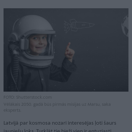
FOTO: Shutterstock.com
Vēlākais 2050. gadā būs pirmās misijas uz Marsu, saka
eksperts.
Latvijā par kosmosa nozari interesējas ļoti šaurs
jauniešu loks. Turklāt tie bieži vien ir entuziasti,