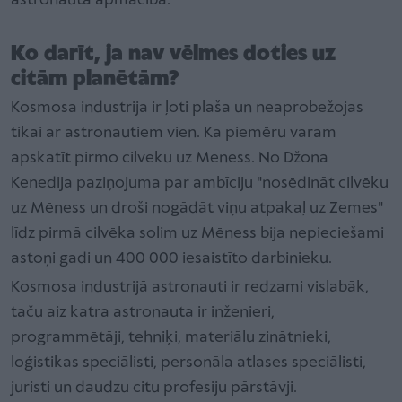
astronauta apmācība.
Ko darīt, ja nav vēlmes doties uz
citām planētām?
Kosmosa industrija ir ļoti plaša un neaprobežojas
tikai ar astronautiem vien. Kā piemēru varam
apskatīt pirmo cilvēku uz Mēness. No Džona
Kenedija paziņojuma par ambīciju "nosēdināt cilvēku
uz Mēness un droši nogādāt viņu atpakaļ uz Zemes"
līdz pirmā cilvēka solim uz Mēness bija nepieciešami
astoņi gadi un 400 000 iesaistīto darbinieku.
Kosmosa industrijā astronauti ir redzami vislabāk,
taču aiz katra astronauta ir inženieri,
programmētāji, tehniķi, materiālu zinātnieki,
loģistikas speciālisti, personāla atlases speciālisti,
juristi un daudzu citu profesiju pārstāvji.