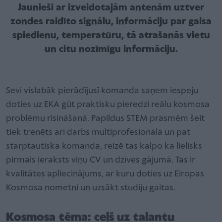
Jaunieši ar izveidotajām antenām uztver
zondes raidīto signālu, informāciju par gaisa
spiedienu, temperatūru, tā atrašanās vietu
un citu nozīmīgu informāciju.
Sevi vislabāk pierādījusī komanda saņem iespēju
doties uz EKA gūt praktisku pieredzi reālu kosmosa
problēmu risināšanā. Papildus STEM prasmēm šeit
tiek trenēts arī darbs multiprofesionālā un pat
starptautiskā komandā, reizē tas kalpo kā lielisks
pirmais ieraksts viņu CV un dzīves gājumā. Tas ir
kvalitātes apliecinājums, ar kuru doties uz Eiropas
Kosmosa nometni un uzsākt studiju gaitas.
Kosmosa tēma: ceļš uz talantu