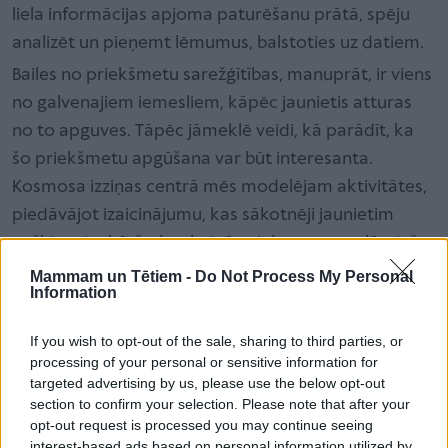
liela informācijas apjoma paturēšanu prātā, spēju
analizēt un pieņemt lēmumus, balstoties uz datiem.
Bailes no priekšmetu sarežģītības, manuprāt, ir viens
no galvenajiem iemesliem, kāpēc jaunietis atturas
no to apguves. Tāpēc jāmeklē veidi, kā parādīt, ka
šo priekšmetu apgūšana var būt interesanta.
Kosmosa izziņas centrā mēs modelējam aktivitātes,
piedāvājot izaicinājumu, kas sākotnēji jaunietim
nešķiet vienkāršs, bet beigās, tiekot ar to galā, viņš
izjūt labi padarīta darba sajūtu un gandarījumu, gūst
Mammam un Tētiem -
Do Not Process My Personal
Information
pārliecību, ka spēj to izdarīt.
If you wish to opt-out of the sale, sharing to third parties, or
processing of your personal or sensitive information for
targeted advertising by us, please use the below opt-out
section to confirm your selection. Please note that after your
opt-out request is processed you may continue seeing
interest-based ads based on personal information utilized by