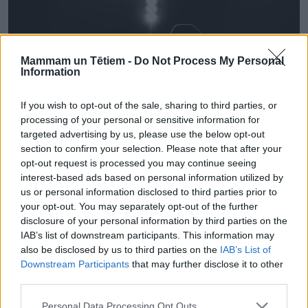
Mammam un Tētiem -
Do Not Process My Personal
Information
If you wish to opt-out of the sale, sharing to third parties, or
processing of your personal or sensitive information for
targeted advertising by us, please use the below opt-out
section to confirm your selection. Please note that after your
opt-out request is processed you may continue seeing
interest-based ads based on personal information utilized by
us or personal information disclosed to third parties prior to
Viens no Bērnu dienas festivāla vadītājiem būs
your opt-out. You may separately opt-out of the further
reperis ansis.
disclosure of your personal information by third parties on the
IAB’s list of downstream participants. This information may
also be disclosed by us to third parties on the
IAB’s List of
Sarunu festivāls “Lampa” – jā, ne
Downstream Participants
that may further disclose it to other
tikai pieaugušajiem!
third parties.
Laiks un vieta:
20. un 21. jūnijs, Cēsīs |
Ieeja:
bez
Personal Data Processing Opt Outs