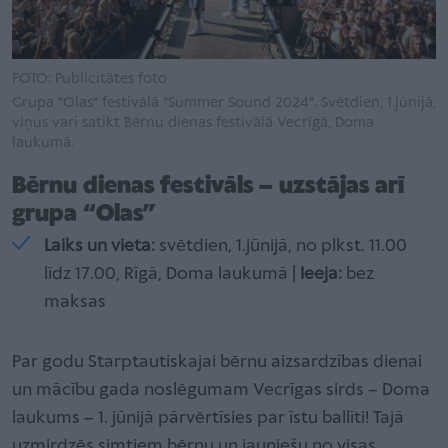
FOTO: Publicitātes foto
Grupa "Olas" festivālā "Summer Sound 2024". Svētdien, 1.jūnijā,
viņus vari satikt Bērnu dienas festivālā Vecrīgā, Doma
laukumā.
Bērnu dienas festivāls – uzstājas arī
grupa “Olas”
Laiks un vieta:
svētdien, 1.jūnijā, no plkst. 11.00
līdz 17.00, Rīgā, Doma laukumā |
Ieeja:
bez
maksas
Par godu Starptautiskajai bērnu aizsardzības dienai
un mācību gada noslēgumam Vecrīgas sirds – Doma
laukums – 1. jūnijā pārvērtīsies par īstu ballīti! Tajā
uzmirdzēs simtiem bērnu un jauniešu no visas