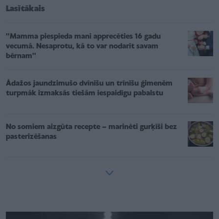
Lasītākais
''Mamma piespieda mani apprecēties 16 gadu
vecumā. Nesaprotu, kā to var nodarīt savam
bērnam''
Ādažos jaundzimušo dvīnīšu un trīnīšu ģimenēm
turpmāk izmaksās tiešām iespaidīgu pabalstu
No somiem aizgūta recepte – marinēti gurķīši bez
pasterizēšanas