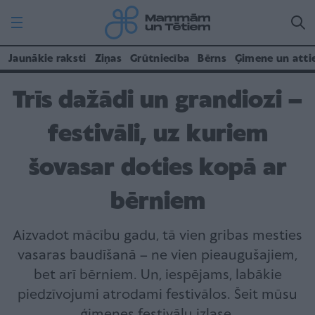
Jaunākie raksti
Ziņas
Grūtniecība
Bērns
Ģimene un atti
Trīs dažādi un grandiozi –
festivāli, uz kuriem
šovasar doties kopā ar
bērniem
Aizvadot mācību gadu, tā vien gribas mesties
vasaras baudīšanā – ne vien pieaugušajiem,
bet arī bērniem. Un, iespējams, labākie
piedzīvojumi atrodami festivālos. Šeit mūsu
ģimenes festivālu izlase.