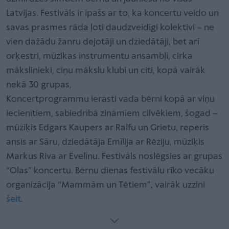
Latvijas. Festivāls ir īpašs ar to, ka koncertu veido un
savas prasmes rāda ļoti daudzveidīgi kolektīvi – ne
vien dažādu žanru dejotāji un dziedātāji, bet arī
orķestri, mūzikas instrumentu ansambļi, cirka
mākslinieki, cīņu mākslu klubi un citi, kopā vairāk
nekā 30 grupas,
Koncertprogrammu ierasti vada bērni kopā ar viņu
iecienītiem, sabiedrībā zināmiem cilvēkiem, šogad –
mūziķis Edgars Kaupers ar Ralfu un Grietu, reperis
ansis ar Sāru, dziedātāja Emīlija ar Rēziju, mūziķis
Markus Riva ar Evelīnu. Festivāls noslēgsies ar grupas
“Olas” koncertu. Bērnu dienas festivālu rīko vecāku
organizācija “Mammām un Tētiem”, vairāk uzzini
šeit
.