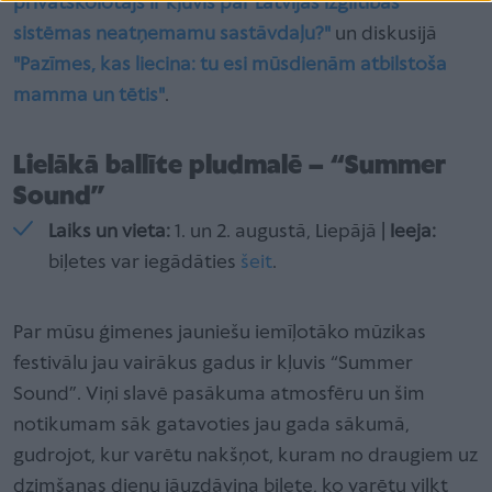
privātskolotājs ir kļuvis par Latvijas izglītības
sistēmas neatņemamu sastāvdaļu?"
un diskusijā
"Pazīmes, kas liecina: tu esi mūsdienām atbilstoša
mamma un tētis"
.
Lielākā ballīte pludmalē – “Summer
Sound”
Laiks un vieta:
1. un 2. augustā, Liepājā |
Ieeja:
biļetes var iegādāties
šeit
.
Par mūsu ģimenes jauniešu iemīļotāko mūzikas
festivālu jau vairākus gadus ir kļuvis “Summer
Sound”. Viņi slavē pasākuma atmosfēru un šim
notikumam sāk gatavoties jau gada sākumā,
gudrojot, kur varētu nakšņot, kuram no draugiem uz
dzimšanas dienu jāuzdāvina biļete, ko varētu vilkt