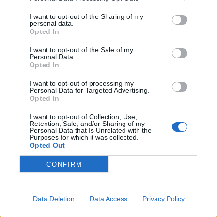
maksas
I want to opt-out of the Sharing of my
personal data.
Opted In
Vasaras garākajās dienās – 20. un 21. jūnijā – Cēsīs
I want to opt-out of the Sale of my
jau vienpadsmito reizi notiks Sarunu festivāls LAMPA.
Personal Data.
Opted In
Uzreiz jāuzsver: gadu gaitā festivāls ir izveidojies
tāds, ka tajā sev ko interesantu atrod ne vien
I want to opt-out of processing my
Personal Data for Targeted Advertising.
pieaugušie, bet arī paši mazākie un pusaudži.
Opted In
Apmeklētājus gaidīs vairāk nekā 350 pasākumu 61
I want to opt-out of Collection, Use,
norises vietā, programma izskatās daudzveidīga,
Retention, Sale, and/or Sharing of my
Personal Data that Is Unrelated with the
pārdomas rosinoša un piemērota dažādām
Purposes for which it was collected.
Opted Out
interesēm un arī – dažādiem vecumiem. Festivāla
LAMPA programmu skati
šeit
. Jaunākos festivāla
CONFIRM
apmeklētājus un viņu ģimenes gaidīs miniLAMPA.
Festivālā varēs satikt arī vecāku organizāciju
Data Deletion
Data Access
Privacy Policy
“Mammām un Tētiem” – diskusijā
"Vai