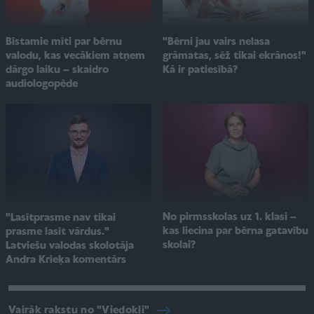
"Bērni jau vairs nelasa
Bīstamie mīti par bērnu
grāmatas, sēž tikai ekrānos!"
valodu, kas vecākiem atņem
Kā ir patiesībā?
dārgo laiku – skaidro
audiologopēde
No pirmsskolas uz 1. klasi –
"Lasītprasme nav tikai
kas liecina par bērna gatavību
prasme lasīt vārdus."
skolai?
Latviešu valodas skolotāja
Andra Krieķa komentārs
Vairāk rakstu no "Viedokļi"