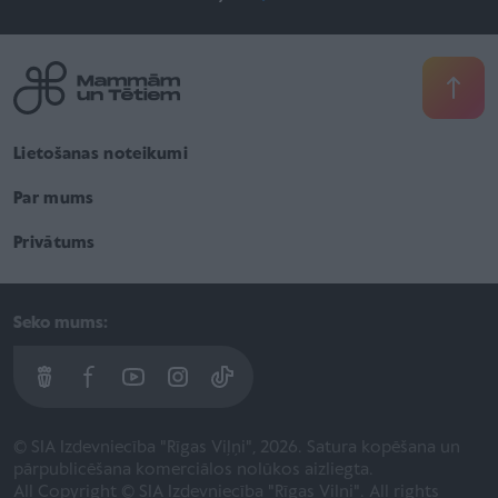
Lietošanas noteikumi
Par mums
Privātums
Seko mums:
© SIA Izdevniecība "Rīgas Viļņi", 2026. Satura kopēšana un
pārpublicēšana komerciālos nolūkos aizliegta.
All Copyright © SIA Izdevniecība "Rīgas Viļņi". All rights