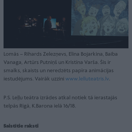
Lomās – Rihards Zelezņevs, Elīna Bojarkina, Baiba
Vanaga, Artūrs Putniņš un Kristīna Varša. Šis ir
smalks, skaists un neredzēts papīra animācijas
iestudējums. Vairāk uzzini
www.lelluteatris.lv
.
P.S. Leļļu teātra izrādes atkal notiek tā ierastajās
telpās Rīgā, K.Barona ielā 16/18.
Saistītie raksti