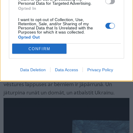
Personal Data for Targeted Advertising.
Opted In
I want to opt-out of Collection, Use,
Grāmatas autore ir Jurga Vile, māksliniece Lina
Retention, Sale, and/or Sharing of my
Personal Data that Is Unrelated with the
Itagaki.
Purposes for which it was collected.
Opted Out
CONFIRM
Tagad, izrādē, mums "lasīja" kāds cits. Ļoti skaisti,
izjusti, neparasti. Tas gan nenozīmē, ka nebija
jāraud...
Data Deletion
Data Access
Privacy Policy
Aizejiet ar bērniem uz "Sibīrijas haiku" – pat ja sāp, šīs
vēstures lappuses ar bērniem ir jāpārrunā. Un
jāturpina runāt un domāt, un atbalstīt Ukrainu.