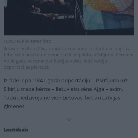
FOTO: Publicitātes foto
Režisors Valters Sīlis ar radošo komandu šo darbu veidojis kā
tehniski niansētu un emocionāli piepildītu vēstījumu bērniem
no 10 gadu vecuma par Baltijas valstu iedzīvotāju
deportācijas pieredzi.
Izrāde ir par 1941. gada deportāciju – izsūtījumu uz
Sibīriju maza bērna – lietuviešu zēna Aļģa – acīm.
Tādu piedzīvoja ne vien Lietuvas, bet arī Latvijas
ģimenes.
Lasītākais