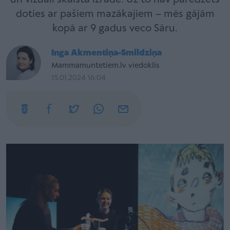
doties ar pašiem mazākajiem – mēs gājām
kopā ar 9 gadus veco Sāru.
Inga Akmentiņa-Smildziņa
Mammamuntetiem.lv viedoklis
15.01.2024 16:04