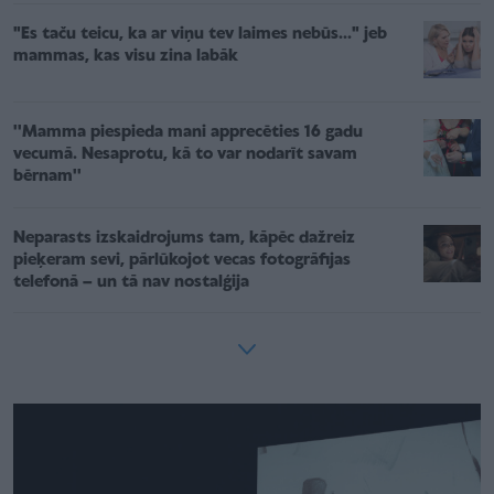
"Es taču teicu, ka ar viņu tev laimes nebūs..." jeb
mammas, kas visu zina labāk
''Mamma piespieda mani apprecēties 16 gadu
vecumā. Nesaprotu, kā to var nodarīt savam
bērnam''
Neparasts izskaidrojums tam, kāpēc dažreiz
pieķeram sevi, pārlūkojot vecas fotogrāfijas
telefonā – un tā nav nostalģija