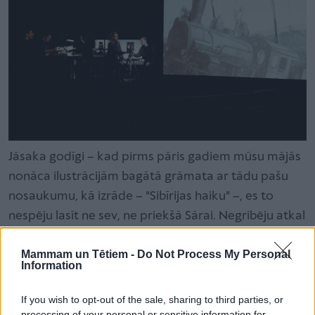
Jāsaka godīgi – kad pirms pāris gadiem mūsu mājās
nonāca ilustrācijām bagātā grāmata ar tādu pašu
nosaukumu, kā izrāde – "Sibīrijas haiku" –, es to
nespēju lasīt ne sev, ne priekšā Sārai. Negribēju atkal
raudāt, atkal domāt par kara šausmām. Pārāk dzīvi
Mammam un Tētiem -
Do Not Process My Personal
bija pārdzīvojumi Ukrainas dēļ.
Information
If you wish to opt-out of the sale, sharing to third parties, or
processing of your personal or sensitive information for