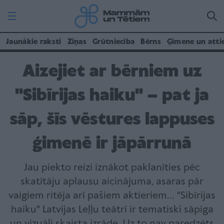
Jaunākie raksti
Ziņas
Grūtniecība
Bērns
Ģimene un atti
Aizejiet ar bērniem uz
"Sibīrijas haiku" – pat ja
sāp, šīs vēstures lappuses
ģimenē ir jāpārrunā
Jau piekto reizi iznākot paklanīties pēc
skatītāju aplausu aicinājuma, asaras pār
vaigiem ritēja arī pašiem aktieriem... "Sibīrijas
haiku" Latvijas Leļļu teātrī ir tematiski sāpīga
un vizuāli skaista izrāde. Uz to nav paredzēts