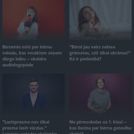
"Bērni jau vairs nelasa
Bīstamie mīti par bērnu
grāmatas, sēž tikai ekrānos!"
valodu, kas vecākiem atņem
Kā ir patiesībā?
dārgo laiku – skaidro
audiologopēde
No pirmsskolas uz 1. klasi –
"Lasītprasme nav tikai
kas liecina par bērna gatavību
prasme lasīt vārdus."