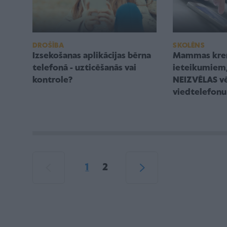
DROŠĪBA
SKOLĒNS
Izsekošanas aplikācijas bērna
Mammas kreņķ
telefonā - uzticēšanās vai
ieteikumiem,
kontrole?
NEIZVĒLAS vē
viedtelefonu
1
2