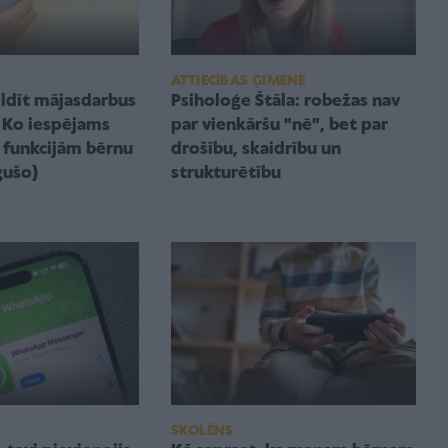
ATTIECĪBAS ĢIMENĒ
ildīt mājasdarbus
Psiholoģe Štāla: robežas nav
 Ko iespējams
par vienkāršu "nē", bet par
I funkcijām bērnu
drošību, skaidrību un
gušo)
strukturētību
SKOLĒNS