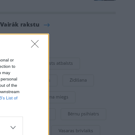
Vairāk rakstu
Aktuāli
sonal or
Ukraina
Valsts atbalsts
ection to
ou may
 personal
Kur šodien atpūsties
Zīdīšana
out of the
 downstream
Drošība
Bērna miegs
B’s List of
Mākslīgais intelekts
Bērnu psihiatrs
Bērna emocijas
Vasaras brīvlaiks