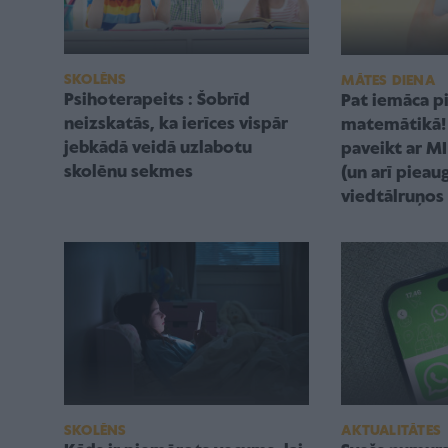
SKOLĒNS
MĀTES DIENA
Psihoterapeits : Šobrīd
Pat iemāca p
neizskatās, ka ierīces vispār
matemātikā!
jebkādā veidā uzlabotu
paveikt ar M
skolēnu sekmes
(un arī pieau
viedtālruņos
AKTUALITĀTES
SKOLĒNS