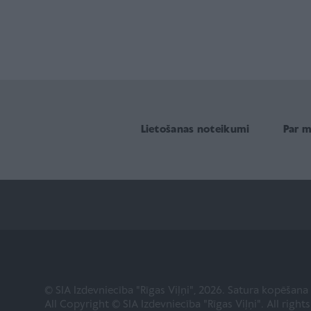
Lietošanas noteikumi
Par 
© SIA Izdevniecība "Rīgas Viļņi", 2026. Satura kopēšan
All Copyright © SIA Izdevniecība "Rīgas Viļņi". All right