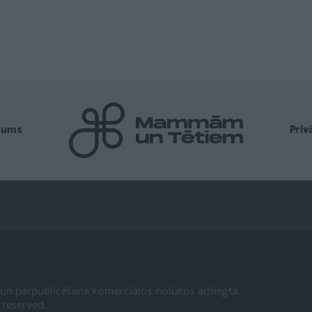
mums
Pri
a un pārpublicēšana komerciālos nolūkos aizliegta.
s reserved.