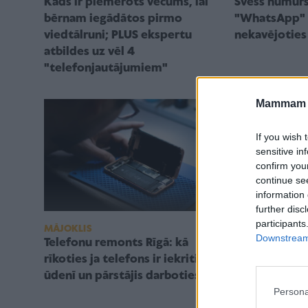
Svešs numurs 
Kāds ir piemērots vecums, lai
"WhatsApp" 
bērnam iegādātos pirmo
nekavējoties
viedtālruni; PLUS ekspertu
atbildes uz vēl 4
"telefonjautājumiem"
Mammam u
If you wish 
sensitive in
confirm you
continue se
information 
further disc
participants
MĀJOKLIS
AKTUALITĀTES
Downstream 
Telefonu remonts Rīgā: kā
"Apple" brīdi
rīkoties ja telefons ir iekritis
"iPhone 12" t
ūdenī un pārstājis darboties?
traucējumus
Persona
ierīcēm