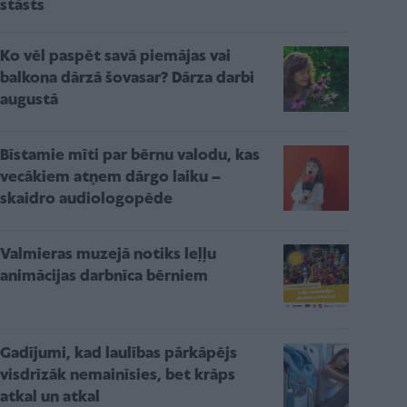
stāsts
Ko vēl paspēt savā piemājas vai
balkona dārzā šovasar? Dārza darbi
augustā
Bīstamie mīti par bērnu valodu, kas
vecākiem atņem dārgo laiku –
skaidro audiologopēde
Valmieras muzejā notiks leļļu
animācijas darbnīca bērniem
Gadījumi, kad laulības pārkāpējs
visdrīzāk nemainīsies, bet krāps
atkal un atkal