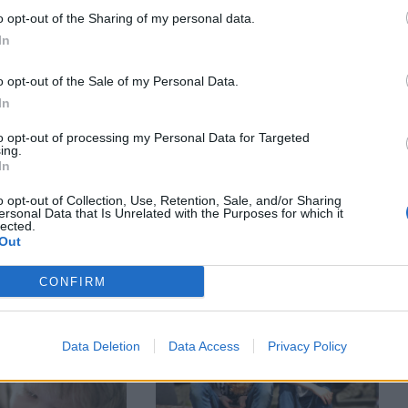
o opt-out of the Sharing of my personal data.
In
o opt-out of the Sale of my Personal Data.
In
to opt-out of processing my Personal Data for Targeted
ing.
In
SKOLĒNS
o opt-out of Collection, Use, Retention, Sale, and/or Sharing
Eksperte: Jauniešu digitālā
 skolēnam 2018.
ersonal Data that Is Unrelated with the Purposes for which it
lected.
dzīve. Robeža starp laika
ā izvēlēties?
Out
nosišanu un lietderīgu
tehnoloģiju lietošanu
CONFIRM
Data Deletion
Data Access
Privacy Policy