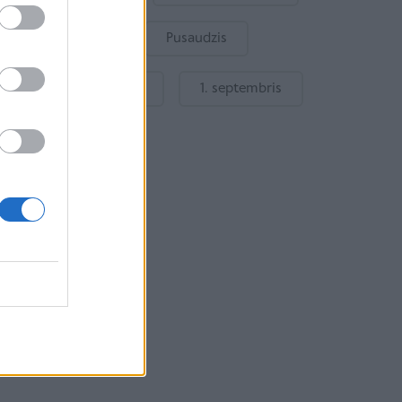
Bērnu drošība
Pusaudzis
Gatavošanās skolai
1. septembris