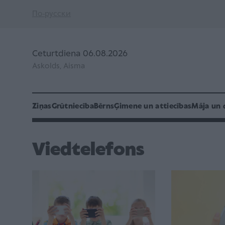
По-русски
Ceturtdiena 06.08.2026
Askolds, Aisma
Ziņas
Grūtniecība
Bērns
Ģimene un attiecības
Māja un 
Viedtelefons