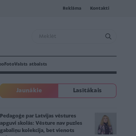
Reklāma
Kontakti
eo
Foto
Valsts atbalsts
Jaunākie
Lasītākais
Pedagoģe par Latvijas vēstures
apguvi skolās: Vēsture nav puzles
gabaliņu kolekcija, bet vienots