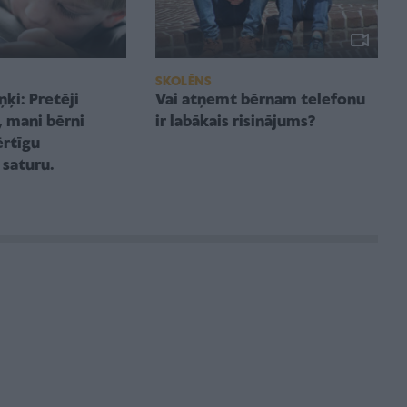
SKOLĒNS
Vai atņemt bērnam telefonu
i: Pretēji
ir labākais risinājums?
 mani bērni
rtīgu
 saturu.