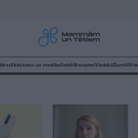
dārzs
Skaistums un veselība
Svētki
Receptes
Viedokļi
Žurnāli
Vid