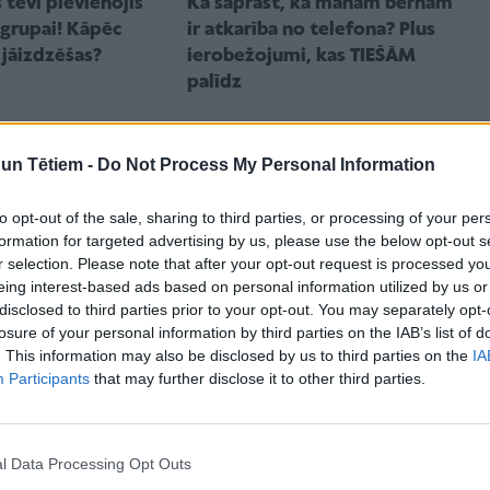
tevi pievienojis
Kā saprast, ka manam bērnam
grupai! Kāpēc
ir atkarība no telefona? Plus
 jāizdzēšas?
ierobežojumi, kas TIEŠĀM
palīdz
n Tētiem -
Do Not Process My Personal Information
to opt-out of the sale, sharing to third parties, or processing of your per
formation for targeted advertising by us, please use the below opt-out s
r selection. Please note that after your opt-out request is processed y
eing interest-based ads based on personal information utilized by us or
disclosed to third parties prior to your opt-out. You may separately opt-
losure of your personal information by third parties on the IAB’s list of
. This information may also be disclosed by us to third parties on the
IA
SKOLĒNS
Participants
that may further disclose it to other third parties.
na: jaunie
Vai līdz ar pirmo skolas somu
elefoni var radīt
bērnam vajadzīgs arī pirmais
 medicīniskajām
mobilais telefons?
l Data Processing Opt Outs