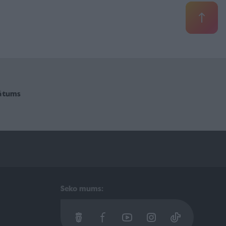
vātums
Seko mums: