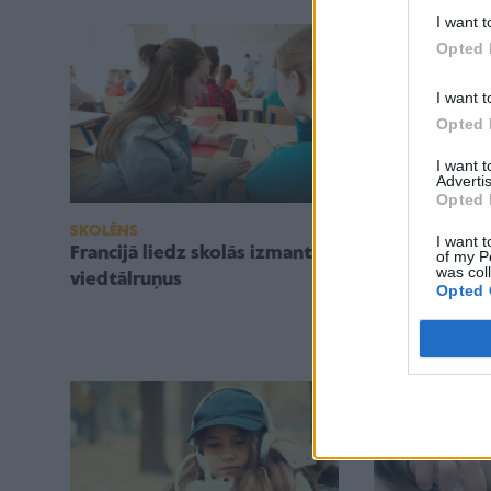
I want t
Opted 
I want t
Opted 
I want 
Advertis
Opted 
SKOLĒNS
SKOLĒNS
I want t
Francijā liedz skolās izmantot
Viedtālrunis
of my P
was col
viedtālruņus
gadā. Ko un k
Opted 