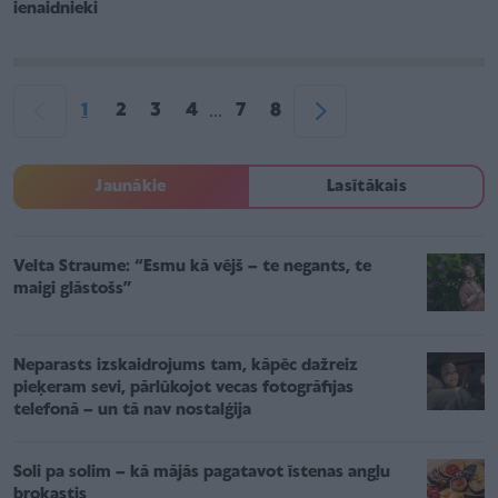
ienaidnieki
1
2
3
4
7
8
...
Jaunākie
Lasītākais
Velta Straume: “Esmu kā vējš – te negants, te
maigi glāstošs”
Neparasts izskaidrojums tam, kāpēc dažreiz
pieķeram sevi, pārlūkojot vecas fotogrāfijas
telefonā – un tā nav nostalģija
Soli pa solim – kā mājās pagatavot īstenas angļu
brokastis