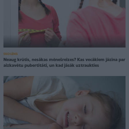
SKOLĒNS
Neaug krūtis, nesākas mēnešreizes? Kas vecākiem jāzina par
aizkavētu pubertitāti, un kad jāsāk uztraukties