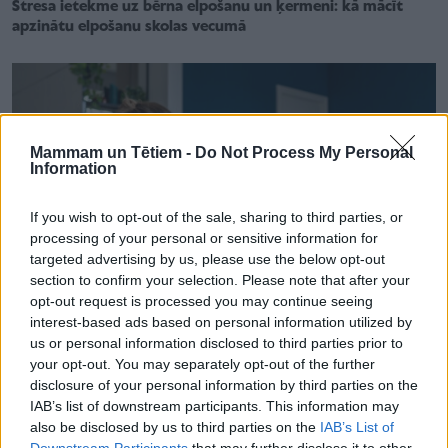
Stresa ietekme uz bērna elpošanu un ķermeni: kā mācīt
apzinātu elpošanu skolas vecumā
Mammam un Tētiem -
Do Not Process My Personal
Information
If you wish to opt-out of the sale, sharing to third parties, or
processing of your personal or sensitive information for
targeted advertising by us, please use the below opt-out
section to confirm your selection. Please note that after your
opt-out request is processed you may continue seeing
interest-based ads based on personal information utilized by
us or personal information disclosed to third parties prior to
your opt-out. You may separately opt-out of the further
ATTIECĪBAS ĢIMENĒ
disclosure of your personal information by third parties on the
Iespēja saprast savu pusaudzi – Latvijas lielākajā vecāku
IAB’s list of downstream participants. This information may
sapulcē runās par jauniešiem aktuālo
also be disclosed by us to third parties on the
IAB’s List of