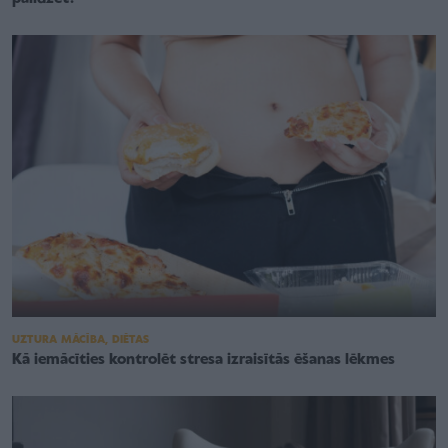
UZTURA MĀCĪBA, DIĒTAS
Kā iemācīties kontrolēt stresa izraisītās ēšanas lēkmes