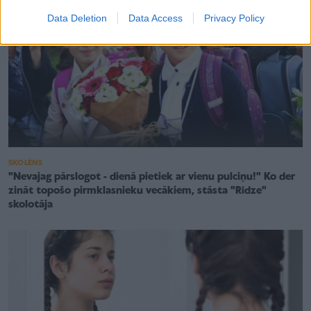
Data Deletion
Data Access
Privacy Policy
SKOLĒNS
"Nevajag pārslogot - dienā pietiek ar vienu pulciņu!" Ko der
zināt topošo pirmklasnieku vecākiem, stāsta "Rīdze"
skolotāja