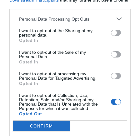
Downstream Participants
that may further disclose it to other
third parties.
Personal Data Processing Opt Outs
I want to opt-out of the Sharing of my
personal data.
Opted In
I want to opt-out of the Sale of my
Personal Data.
Opted In
I want to opt-out of processing my
Personal Data for Targeted Advertising.
Opted In
SKOLĒNS
I want to opt-out of Collection, Use,
Retention, Sale, and/or Sharing of my
Skola rada stresu? Trauksmi? Jauniešiem no 14 līdz 25
Personal Data that Is Unrelated with the
gadiem ir iespēja saņemt digitālo terapiju
Purposes for which it was collected.
Opted Out
CONFIRM