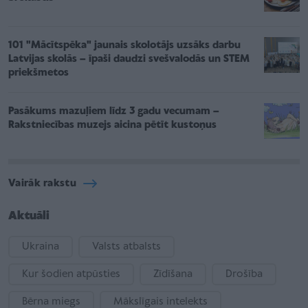
101 "Mācītspēka" jaunais skolotājs uzsāks darbu
Latvijas skolās – īpaši daudzi svešvalodās un STEM
priekšmetos
Pasākums mazuļiem līdz 3 gadu vecumam –
Rakstniecības muzejs aicina pētīt kustoņus
Vairāk rakstu
Aktuāli
Ukraina
Valsts atbalsts
Kur šodien atpūsties
Zīdīšana
Drošība
Bērna miegs
Mākslīgais intelekts