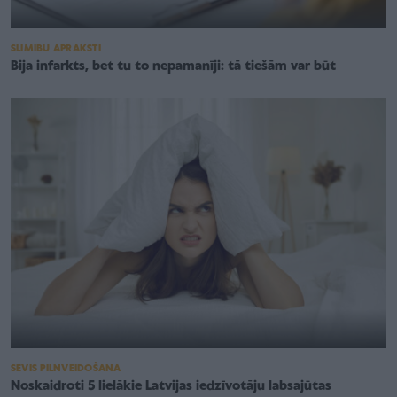
SLIMĪBU APRAKSTI
Bija infarkts, bet tu to nepamanīji: tā tiešām var būt
SEVIS PILNVEIDOŠANA
Noskaidroti 5 lielākie Latvijas iedzīvotāju labsajūtas