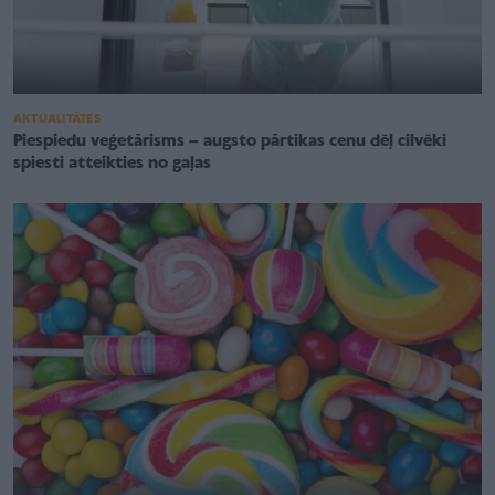
AKTUALITĀTES
Piespiedu veģetārisms – augsto pārtikas cenu dēļ cilvēki
spiesti atteikties no gaļas