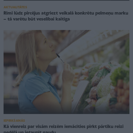
AKTUALITĀTES
Rimi lūdz pircējus atgriezt veikalā konkrētu pelmeņu marku
– tā varētu būt veselībai kaitīga
IEPIRKŠANĀS
Kā vienreiz par visām reizēm iemācīties pirkt pārtiku reizi
nedēļā un ietaupīt naudu