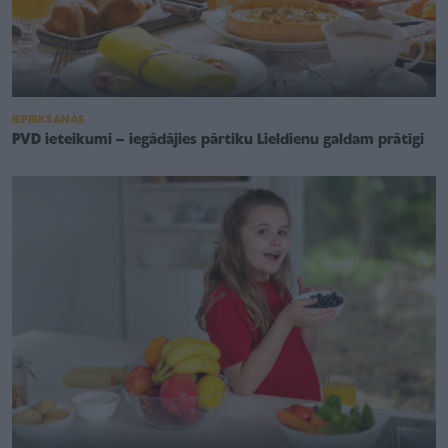
IEPIRKŠANĀS
PVD ieteikumi – iegādājies pārtiku Lieldienu galdam prātīgi