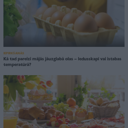
IEPIRKŠANĀS
Kā tad pareizi mājās jāuzglabā olas – ledusskapī vai istabas
temperatūrā?