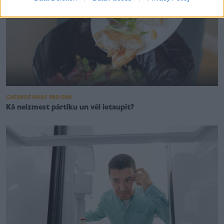
GATAVOŠANAS PADOMI
Kā neizmest pārtiku un vēl ietaupīt?