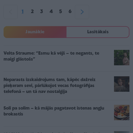
1
2
3
4
5
6
Jaunākie
Lasītākais
Velta Straume: “Esmu kā vējš – te negants, te
maigi glāstošs”
Neparasts izskaidrojums tam, kāpēc dažreiz
pieķeram sevi, pārlūkojot vecas fotogrāfijas
telefonā – un tā nav nostalģija
Soli pa solim – kā mājās pagatavot īstenas angļu
brokastis