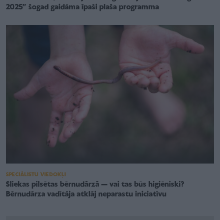
2025” šogad gaidāma īpaši plaša programma
SPECIĀLISTU VIEDOKĻI
Sliekas pilsētas bērnudārzā — vai tas būs higiēniski?
Bērnudārza vadītāja atklāj neparastu iniciatīvu