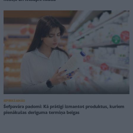
IEPIRKŠANĀS
Šefpavāra padomi: Kā prātīgi izmantot produktus, kuriem
pienākušas derīguma termiņa beigas