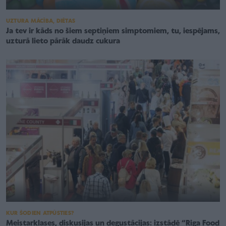
UZTURA MĀCĪBA, DIĒTAS
Ja tev ir kāds no šiem septiņiem simptomiem, tu, iespējams,
uzturā lieto pārāk daudz cukura
KUR ŠODIEN ATPŪSTIES?
Meistarklases, diskusijas un degustācijas: izstādē “Riga Food