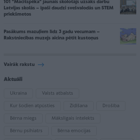
101 "Mācītspēka" jaunais skolotājs uzsāks darbu
Latvijas skolās – īpaši daudzi svešvalodās un STEM
priekšmetos
Pasākums mazuļiem līdz 3 gadu vecumam –
Rakstniecības muzejs aicina pētīt kustoņus
Vairāk rakstu
Aktuāli
Ukraina
Valsts atbalsts
Kur šodien atpūsties
Zīdīšana
Drošība
Bērna miegs
Mākslīgais intelekts
Bērnu psihiatrs
Bērna emocijas