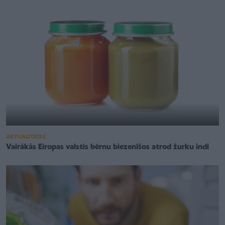
AKTUALITĀTES
Vairākās Eiropas valstīs bērnu biezenīšos atrod žurku indi