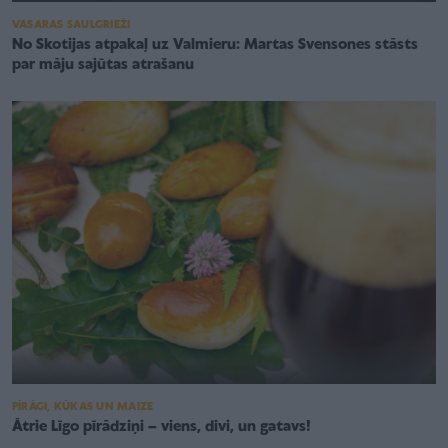
VASARAS SAULGRIEŽI
No Skotijas atpakaļ uz Valmieru: Martas Svensones stāsts
par māju sajūtas atrašanu
PĪRĀGI, KŪKAS UN MAIZE
Ātrie Līgo pīrādziņi – viens, divi, un gatavs!