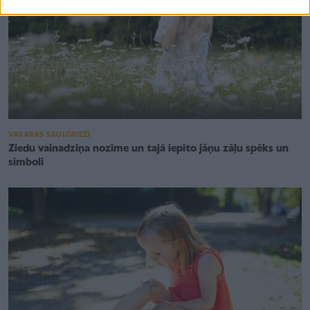
VASARAS SAULGRIEŽI
Ziedu vainadziņa nozīme un tajā iepīto jāņu zāļu spēks un
simboli