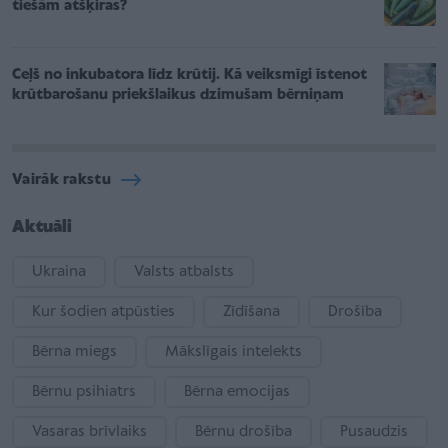
tiešām atšķiras?
Ceļš no inkubatora līdz krūtij. Kā veiksmīgi īstenot
krūtbarošanu priekšlaikus dzimušam bērniņam
Vairāk rakstu
Aktuāli
Ukraina
Valsts atbalsts
Kur šodien atpūsties
Zīdīšana
Drošība
Bērna miegs
Mākslīgais intelekts
Bērnu psihiatrs
Bērna emocijas
Vasaras brīvlaiks
Bērnu drošība
Pusaudzis