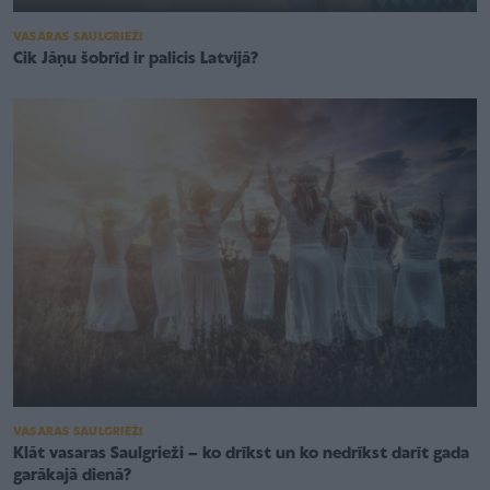
VASARAS SAULGRIEŽI
Cik Jāņu šobrīd ir palicis Latvijā?
VASARAS SAULGRIEŽI
Klāt vasaras Saulgrieži – ko drīkst un ko nedrīkst darīt gada
garākajā dienā?