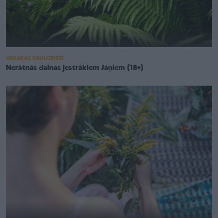
VASARAS SAULGRIEŽI
Nerātnās dainas jestrākiem Jāņiem (18+)