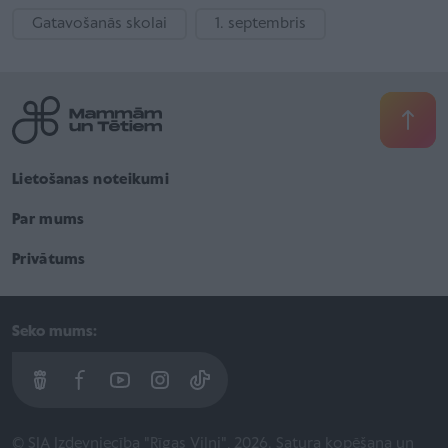
Gatavošanās skolai
1. septembris
Lietošanas noteikumi
Par mums
Privātums
Seko mums:
© SIA Izdevniecība "Rīgas Viļņi", 2026. Satura kopēšana un