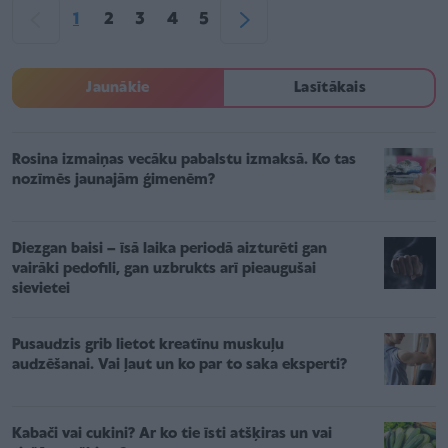
1
2
3
4
5
Jaunākie
Lasītākais
Rosina izmaiņas vecāku pabalstu izmaksā. Ko tas
nozīmēs jaunajām ģimenēm?
Diezgan baisi – īsā laika periodā aizturēti gan
vairāki pedofili, gan uzbrukts arī pieaugušai
sievietei
Pusaudzis grib lietot kreatīnu muskuļu
audzēšanai. Vai ļaut un ko par to saka eksperti?
Kabači vai cukini? Ar ko tie īsti atšķiras un vai