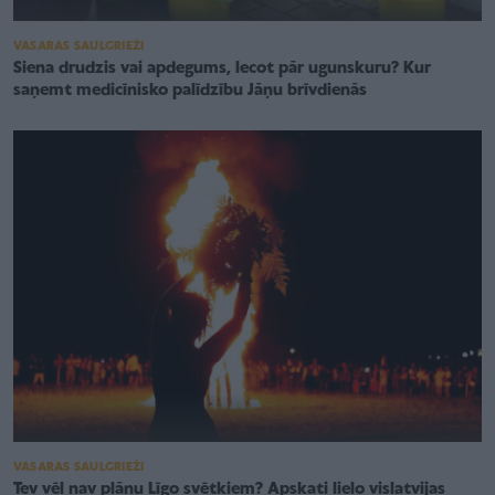
VASARAS SAULGRIEŽI
Siena drudzis vai apdegums, lecot pār ugunskuru? Kur
saņemt medicīnisko palīdzību Jāņu brīvdienās
VASARAS SAULGRIEŽI
Tev vēl nav plānu Līgo svētkiem? Apskati lielo vislatvijas