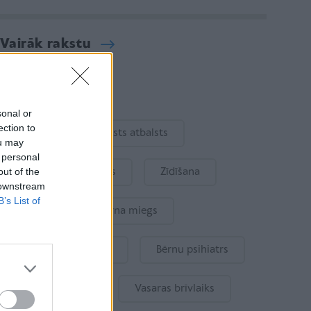
Vairāk rakstu
Aktuāli
sonal or
ection to
Ukraina
Valsts atbalsts
ou may
 personal
out of the
Kur šodien atpūsties
Zīdīšana
 downstream
B’s List of
Drošība
Bērna miegs
Mākslīgais intelekts
Bērnu psihiatrs
Bērna emocijas
Vasaras brīvlaiks