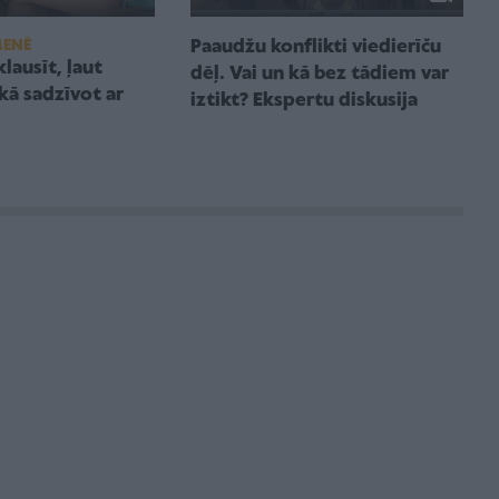
MENĒ
Paaudžu konflikti viedierīču
lausīt, ļaut
dēļ. Vai un kā bez tādiem var
 kā sadzīvot ar
iztikt? Ekspertu diskusija