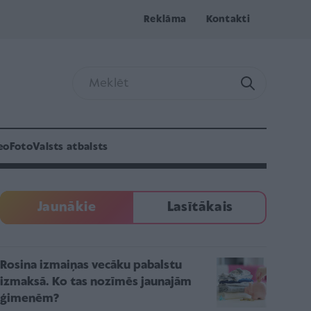
Reklāma
Kontakti
eo
Foto
Valsts atbalsts
Jaunākie
Lasītākais
Rosina izmaiņas vecāku pabalstu
izmaksā. Ko tas nozīmēs jaunajām
ģimenēm?