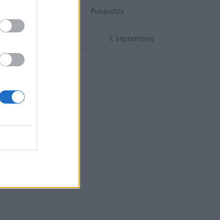
Bērnu drošība
Pusaudzis
Gatavošanās skolai
1. septembris