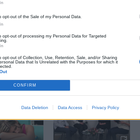
In
o opt-out of the Sale of my Personal Data.
In
to opt-out of processing my Personal Data for Targeted
ing.
In
ATTIECĪBAS ĢIMENĒ
 aizsardzības
Bērni savā starpā strīdas – kad
o opt-out of Collection, Use, Retention, Sale, and/or Sharing
ersonal Data that Is Unrelated with the Purposes for which it
ajā ar
iejaukties un kā palīdzēt
lected.
Out
Judža ģimenes
atrisināt konfliktu?
CONFIRM
Data Deletion
Data Access
Privacy Policy