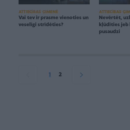
ATTIECĪBAS ĢIMENĒ
ATTIECĪBAS ĢI
Vai tev ir prasme vienoties un
Nevērtēt, uzk
veselīgi strīdēties?
kļūdīties jeb
pusaudzi
1
2