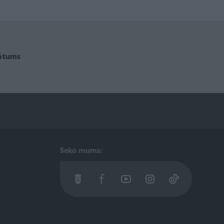
vātums
Seko mums: