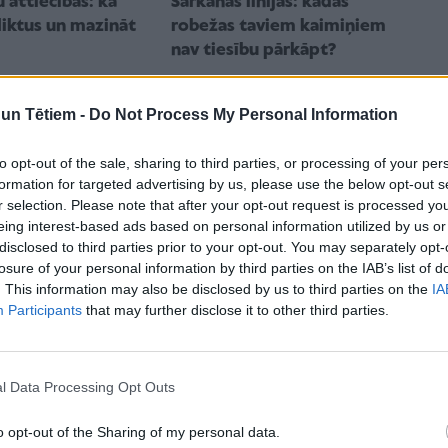
 attiecības: kā
Sarkanās līnijas: kādas
liktus un mazināt
robežas taviem kaimiņiem
nav tiesību pārkāpt?
n Tētiem -
Do Not Process My Personal Information
to opt-out of the sale, sharing to third parties, or processing of your per
formation for targeted advertising by us, please use the below opt-out s
r selection. Please note that after your opt-out request is processed y
eing interest-based ads based on personal information utilized by us or
disclosed to third parties prior to your opt-out. You may separately opt-
losure of your personal information by third parties on the IAB’s list of
MENĒ
ATTIECĪBAS ĢIMENĒ
. This information may also be disclosed by us to third parties on the
IA
 nosauc ģimenes,
"Ja viņš mani patiesi mīlētu,
Participants
that may further disclose it to other third parties.
tāks vardarbības
tad tā nerīkotos!" Kāpēc tu
rašanās risks
domā, ka zini labāk?
l Data Processing Opt Outs
o opt-out of the Sharing of my personal data.