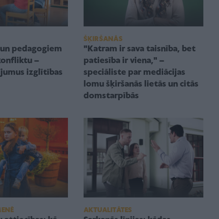
ŠĶIRŠANĀS
m un pedagogiem
"Katram ir sava taisnība, bet
onfliktu –
patiesība ir viena," –
jumus izglītības
speciāliste par mediācijas
lomu šķiršanās lietās un citās
domstarpībās
MENĒ
AKTUALITĀTES