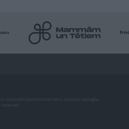
mums
Pri
a un pārpublicēšana komerciālos nolūkos aizliegta.
s reserved.