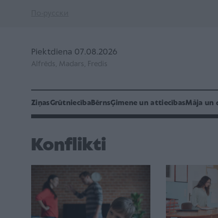
По-русски
Piektdiena 07.08.2026
Alfrēds, Madars, Fredis
Ziņas
Grūtniecība
Bērns
Ģimene un attiecības
Māja un 
Konflikti