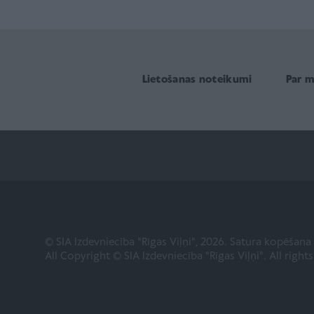
Lietošanas noteikumi
Par 
© SIA Izdevniecība "Rīgas Viļņi", 2026. Satura kopēšan
All Copyright © SIA Izdevniecība "Rīgas Viļņi". All right