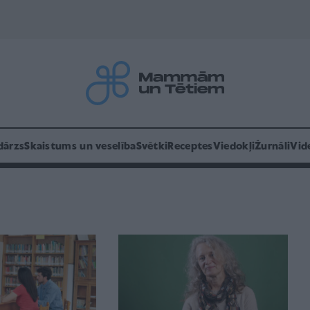
dārzs
Skaistums un veselība
Svētki
Receptes
Viedokļi
Žurnāli
Vid