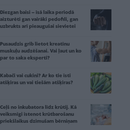
Diezgan baisi – īsā laika periodā
aizturēti gan vairāki pedofili, gan
uzbrukts arī pieaugušai sievietei
Pusaudzis grib lietot kreatīnu
muskuļu audzēšanai. Vai ļaut un ko
par to saka eksperti?
Kabači vai cukini? Ar ko tie īsti
atšķiras un vai tiešām atšķiras?
Ceļš no inkubatora līdz krūtij. Kā
veiksmīgi īstenot krūtbarošanu
priekšlaikus dzimušam bērniņam