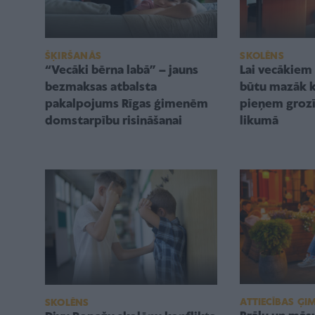
ŠĶIRŠANĀS
SKOLĒNS
“Vecāki bērna labā” – jauns
Lai vecākie
bezmaksas atbalsta
būtu mazāk k
pakalpojums Rīgas ģimenēm
pieņem grozī
domstarpību risināšanai
likumā
ATTIECĪBAS ĢI
SKOLĒNS