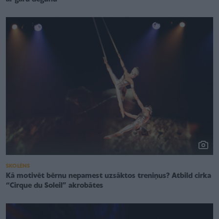
SKOLĒNS
Kā motivēt bērnu nepamest uzsāktos treniņus? Atbild cirka
“Cirque du Soleil” akrobātes