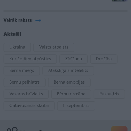
Vairāk rakstu
Aktuāli
Ukraina
Valsts atbalsts
Kur šodien atpūsties
Zīdīšana
Drošība
Bērna miegs
Mākslīgais intelekts
Bērnu psihiatrs
Bērna emocijas
Vasaras brīvlaiks
Bērnu drošība
Pusaudzis
Gatavošanās skolai
1. septembris