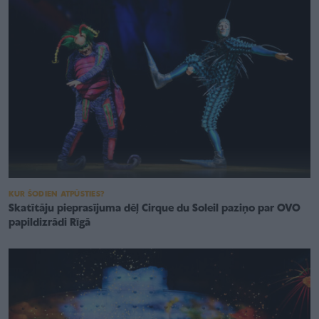
KUR ŠODIEN ATPŪSTIES?
Skatītāju pieprasījuma dēļ Cirque du Soleil paziņo par OVO
papildizrādi Rīgā