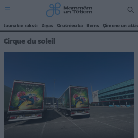
Jaunākie raksti
Ziņas
Grūtniecība
Bērns
Ģimene un atti
Cirque du soleil