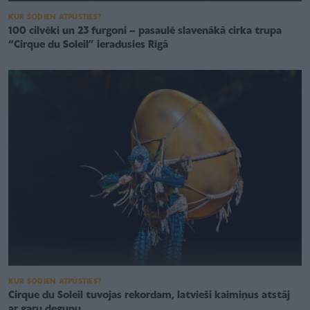
KUR ŠODIEN ATPŪSTIES?
100 cilvēki un 23 furgoni – pasaulē slavenākā cirka trupa
“Cirque du Soleil” ieradusies Rīgā
KUR ŠODIEN ATPŪSTIES?
Cirque du Soleil tuvojas rekordam, latvieši kaimiņus atstāj
ar garu degunu