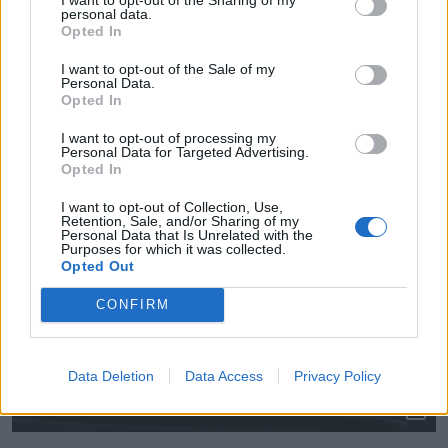
personal data.
Opted In
I want to opt-out of the Sale of my
KUR ŠODIEN ATPŪSTIES?
Personal Data.
Cirque du Soleil atgriežas Latvijā ar iespaidīgi krāšņu un
Opted In
akrobātisku izrādi
I want to opt-out of processing my
Personal Data for Targeted Advertising.
Opted In
I want to opt-out of Collection, Use,
Retention, Sale, and/or Sharing of my
Personal Data that Is Unrelated with the
Purposes for which it was collected.
Opted Out
CONFIRM
Data Deletion
Data Access
Privacy Policy