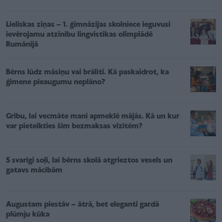
Lieliskas ziņas – 1. ģimnāzijas skolniece ieguvusi
ievērojamu atzinību lingvistikas olimpiādē
Rumānijā
Bērns lūdz māsiņu vai brālīti. Kā paskaidrot, ka
ģimene pieaugumu neplāno?
Gribu, lai vecmāte mani apmeklē mājās. Kā un kur
var pieteikties šīm bezmaksas vizītēm?
5 svarīgi soļi, lai bērns skolā atgrieztos vesels un
gatavs mācībām
Augustam piestāv – ātrā, bet eleganti gardā
plūmju kūka