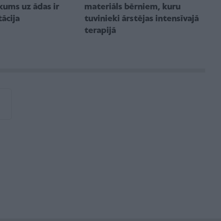
kums uz ādas ir
materiāls bērniem, kuru
ācija
tuvinieki ārstējas intensīvajā
terapijā