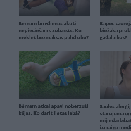
Kāpēc caureja
Bērnam brīvdienās akūti
biežāka prob
nepieciešams zobārsts. Kur
gadalaikos?
meklēt bezmaksas palīdzību?
Bērnam atkal apavi noberzuši
Saules alerģi
kājas. Ko darīt lietas labā?
starojuma un
mijiedarbība
izmaina med