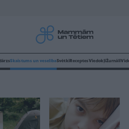
dārzs
Skaistums un veselība
Svētki
Receptes
Viedokļi
Žurnāli
Vid