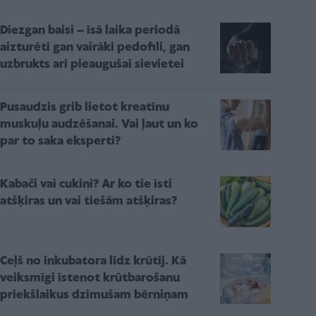
Diezgan baisi – īsā laika periodā
aizturēti gan vairāki pedofili, gan
uzbrukts arī pieaugušai sievietei
Pusaudzis grib lietot kreatīnu
muskuļu audzēšanai. Vai ļaut un ko
par to saka eksperti?
Kabači vai cukini? Ar ko tie īsti
atšķiras un vai tiešām atšķiras?
Ceļš no inkubatora līdz krūtij. Kā
veiksmīgi īstenot krūtbarošanu
priekšlaikus dzimušam bērniņam