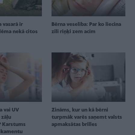
 vasarā ir
Bērna veselība: Par ko liecina
lēma nekā citos
zili riņķi zem acīm
ja vai UV
Zināms, kur un kā bērni
 zāļu
turpmāk varēs saņemt valsts
? Karstums
apmaksātas brilles
ikamentu