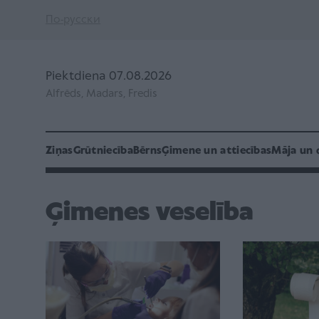
По-русски
Piektdiena 07.08.2026
Alfrēds, Madars, Fredis
Ziņas
Grūtniecība
Bērns
Ģimene un attiecības
Māja un 
Ģimenes veselība