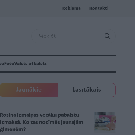
Reklāma
Kontakti
eo
Foto
Valsts atbalsts
Jaunākie
Lasītākais
Rosina izmaiņas vecāku pabalstu
izmaksā. Ko tas nozīmēs jaunajām
ģimenēm?