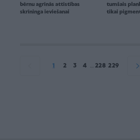
bērnu agrīnās attīstības
tumšais plan
skrīninga ieviešanai
tikai pigment
1
2
3
4
228
229
...