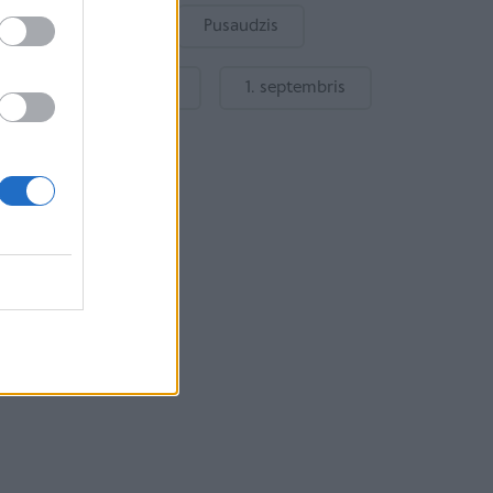
Bērnu drošība
Pusaudzis
Gatavošanās skolai
1. septembris