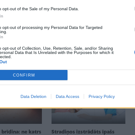
o opt-out of the Sale of my Personal Data.
In
to opt-out of processing my Personal Data for Targeted
ing.
In
 iesāpas mugura.
Speciālisti brīdina – ne bērna,
tāma par normu?
ne pieaugušā krākšanu
o opt-out of Collection, Use, Retention, Sale, and/or Sharing
ersonal Data that Is Unrelated with the Purposes for which it
nedrīkst uzskatīt par normu!
lected.
Out
CONFIRM
Data Deletion
Data Access
Privacy Policy
brīdina: ne katrs
Stradiņos izstrādāts īpašs