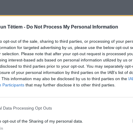
n Tētiem -
Do Not Process My Personal Information
to opt-out of the sale, sharing to third parties, or processing of your per
formation for targeted advertising by us, please use the below opt-out s
r selection. Please note that after your opt-out request is processed y
eing interest-based ads based on personal information utilized by us or
disclosed to third parties prior to your opt-out. You may separately opt-
losure of your personal information by third parties on the IAB’s list of
ēšanas paradumi
Bērns pats var nezināt, ka
. This information may also be disclosed by us to third parties on the
IA
uksu jeb atvilni?
redz slikti: septiņas pazīmes,
Participants
that may further disclose it to other third parties.
ko pamanīt vecākiem
l Data Processing Opt Outs
o opt-out of the Sharing of my personal data.
In