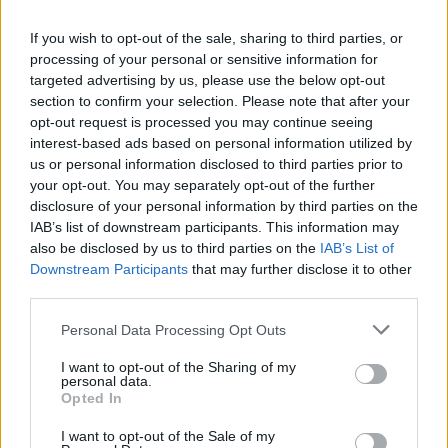
If you wish to opt-out of the sale, sharing to third parties, or
Vistas gabaliņi karija mērcē ar rīsiem
processing of your personal or sensitive information for
targeted advertising by us, please use the below opt-out
Nepieciešams:
section to confirm your selection. Please note that after your
Sāls
opt-out request is processed you may continue seeing
interest-based ads based on personal information utilized by
700 ml saldais krējums
us or personal information disclosed to third parties prior to
your opt-out. You may separately opt-out of the further
Karijs vai veikalā nopērkamais gatavais
disclosure of your personal information by third parties on the
maisījums “Tikka Masala”
IAB’s list of downstream participants. This information may
also be disclosed by us to third parties on the
IAB’s List of
3 gab. sīpoli
Downstream Participants
that may further disclose it to other
third parties.
1 bundža sasmalcinātu tomātu savā sulā
Personal Data Processing Opt Outs
sagrieztā vistas gaļa
I want to opt-out of the Sharing of my
3 paciņas rīsu
personal data.
Opted In
1 tējk. sviests vai augu eļļa
I want to opt-out of the Sale of my