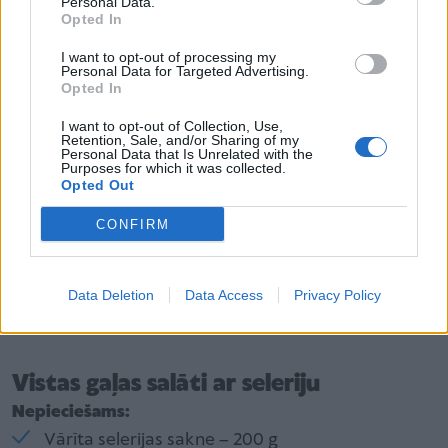
Personal Data.
Opted In
Pagatavošana
I want to opt-out of processing my
Uzliek vārīties rīsus.
Personal Data for Targeted Advertising.
Opted In
Sasmalcina un apcep sīpolus. Apcep sagriezto
I want to opt-out of Collection, Use,
vistas gaļu sakarsētās taukvielās.
Retention, Sale, and/or Sharing of my
Personal Data that Is Unrelated with the
Pievieno konservētus sasmalcinātus tomātus un
Purposes for which it was collected.
Opted Out
kariju vai “Tikka Masala", sāli un vēl mazliet
pacepina.
CONFIRM
Pārlej saldo krējumu, uz lēnas uguns maisa,
kamēr krējums iegūst tumīgu konsistenci.
Data Deletion
Data Access
Privacy Policy
Pasniedz ar vārītiem vai tvaicētiem rīsiem.
Vistas gaļas salāti ar seleriju
Nepieciešams:
Vārīta selerijas sakne – 200 g