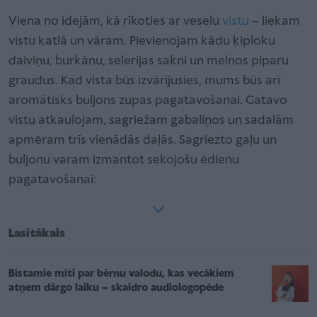
Viena no idejām, kā rīkoties ar veselu
vistu
– liekam
vistu katlā un vāram. Pievienojam kādu ķiploku
daiviņu, burkānu, selerijas sakni un melnos piparu
graudus. Kad vista būs izvārījusies, mums būs arī
aromātisks buljons zupas pagatavošanai. Gatavo
vistu atkaulojam, sagriežam gabaliņos un sadalām
apmēram trīs vienādās daļās. Sagriezto gaļu un
buljonu varam izmantot sekojošu ēdienu
pagatavošanai:
Lasītākais
Bīstamie mīti par bērnu valodu, kas vecākiem
atņem dārgo laiku – skaidro audiologopēde