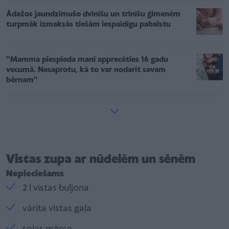
Ādažos jaundzimušo dvīnīšu un trīnīšu ģimenēm
turpmāk izmaksās tiešām iespaidīgu pabalstu
''Mamma piespieda mani apprecēties 16 gadu
vecumā. Nesaprotu, kā to var nodarīt savam
bērnam''
Vistas zupa ar nūdelēm un sēnēm
Nepieciešams
2 l vistas buljona
vārīta vistas gaļa