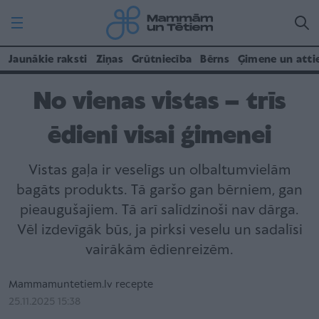
Jaunākie raksti
Ziņas
Grūtniecība
Bērns
Ģimene un atti
No vienas vistas – trīs
ēdieni visai ģimenei
Vistas gaļa ir veselīgs un olbaltumvielām
bagāts produkts. Tā garšo gan bērniem, gan
pieaugušajiem. Tā arī salīdzinoši nav dārga.
Vēl izdevīgāk būs, ja pirksi veselu un sadalīsi
vairākām ēdienreizēm.
Mammamuntetiem.lv recepte
25.11.2025 15:38