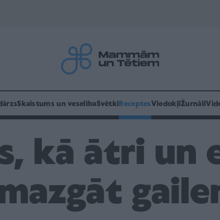
dārzs
Skaistums un veselība
Svētki
Receptes
Viedokļi
Žurnāli
Vid
, kā ātri un e
mazgāt gaile