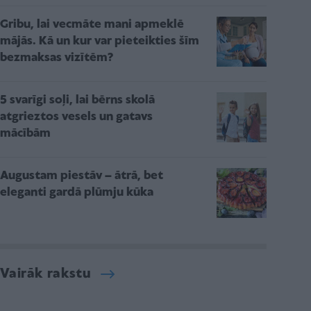
Gribu, lai vecmāte mani apmeklē
mājās. Kā un kur var pieteikties šīm
bezmaksas vizītēm?
5 svarīgi soļi, lai bērns skolā
atgrieztos vesels un gatavs
mācībām
Augustam piestāv – ātrā, bet
eleganti gardā plūmju kūka
Vairāk rakstu