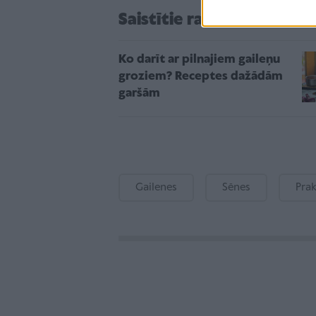
Saistītie raksti
Ko darīt ar pilnajiem gaileņu
groziem? Receptes dažādām
garšām
Gailenes
Sēnes
Pra