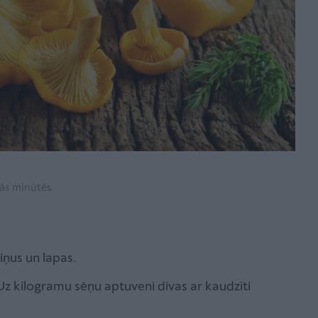
cās minūtēs.
ariņus un lapas.
 Uz kilogramu sēņu aptuveni divas ar kaudzīti