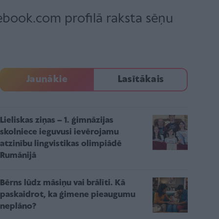
cebook.com profilā raksta sēņu
Jaunākie
Lasītākais
Lieliskas ziņas – 1. ģimnāzijas
skolniece ieguvusi ievērojamu
atzinību lingvistikas olimpiādē
Rumānijā
Bērns lūdz māsiņu vai brālīti. Kā
paskaidrot, ka ģimene pieaugumu
neplāno?