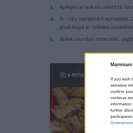
Aplejiet ar aukstu ūdeni tā, lai
Ar roku vairākkārt apmaisiet. G
gruži kopā ar miltiem nosēdīsi
Atliek caurdurī notecināt, sagr
Mammam u
Gaileņu tīr
6 FOTO
If you wish 
sensitive in
confirm you
continue se
information 
further disc
participants
Downstream 