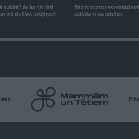
i cukini? Ar ko tie īsti
Trīs receptes atsvaidzino
un vai tiešām atšķiras?
salātiem no arbūza
mums
Pri