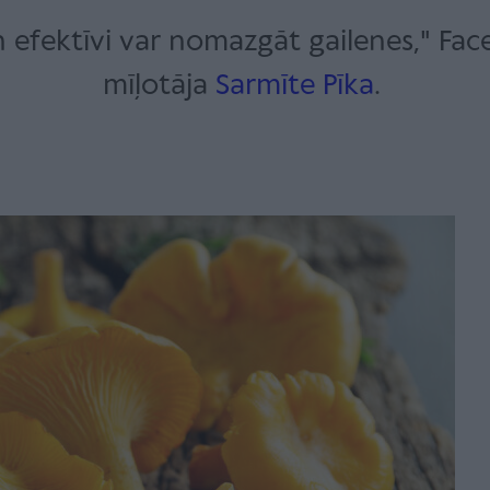
 efektīvi var nomazgāt gailenes," Fa
mīļotāja
Sarmīte Pīka
.