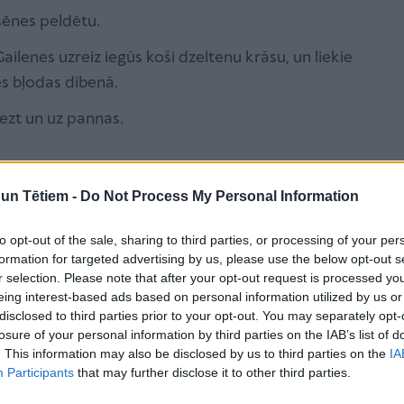
 sēnes peldētu.
ailenes uzreiz iegūs koši dzeltenu krāsu, un liekie
es bļodas dibenā.
iezt un uz pannas.
n Tētiem -
Do Not Process My Personal Information
īšana - ātri un viegli!
to opt-out of the sale, sharing to third parties, or processing of your per
formation for targeted advertising by us, please use the below opt-out s
r selection. Please note that after your opt-out request is processed y
eing interest-based ads based on personal information utilized by us or
disclosed to third parties prior to your opt-out. You may separately opt-
losure of your personal information by third parties on the IAB’s list of
. This information may also be disclosed by us to third parties on the
IA
Participants
that may further disclose it to other third parties.