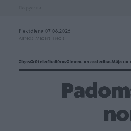
По-русски
Piektdiena 07.08.2026
Alfrēds, Madars, Fredis
Ziņas
Grūtniecība
Bērns
Ģimene un attiecības
Māja un 
Padoms
no