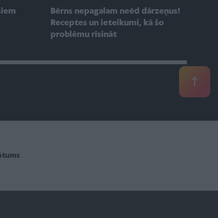
šiem
Bērns nepagalam neēd dārzeņus!
Receptes un ieteikumi, kā šo
problēmu risināt
vātums