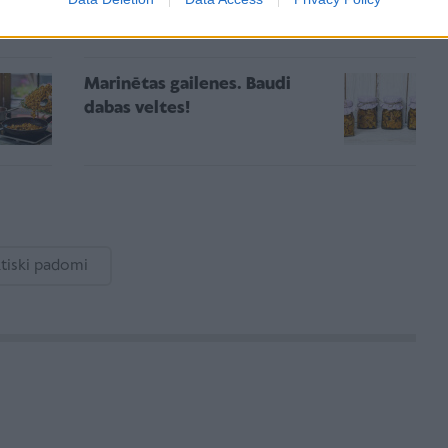
Marinētas gailenes. Baudi
dabas veltes!
ktiski padomi