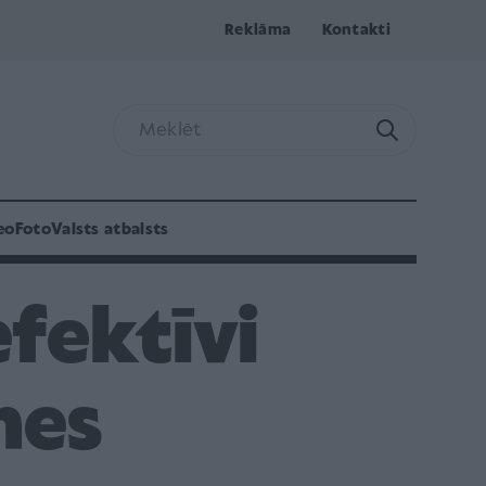
Reklāma
Kontakti
eo
Foto
Valsts atbalsts
fektīvi
nes