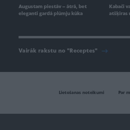
Augustam piestāv – ātrā, bet
Kabači va
eleganti gardā plūmju kūka
atšķiras 
Vairāk rakstu no "Receptes"
Lietošanas noteikumi
Par 