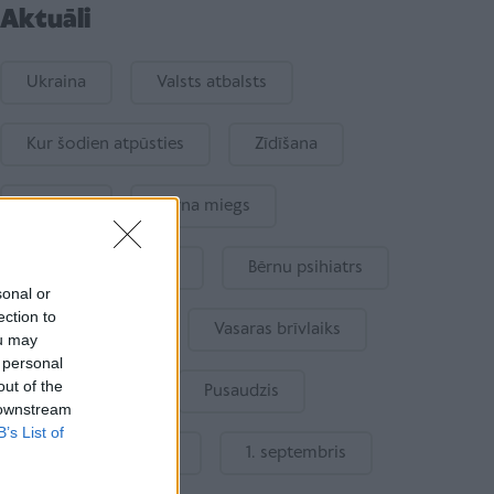
Aktuāli
Ukraina
Valsts atbalsts
Kur šodien atpūsties
Zīdīšana
Drošība
Bērna miegs
Mākslīgais intelekts
Bērnu psihiatrs
sonal or
ection to
Bērna emocijas
Vasaras brīvlaiks
ou may
 personal
out of the
Bērnu drošība
Pusaudzis
 downstream
B’s List of
Gatavošanās skolai
1. septembris