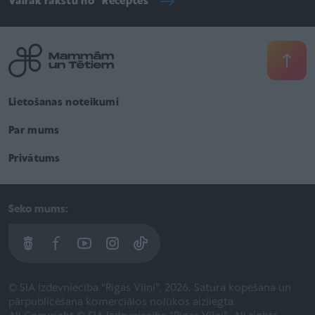
Vairāk rakstu no "Receptes"
Lietošanas noteikumi
Par mums
Privātums
Seko mums:
© SIA Izdevniecība "Rīgas Viļņi", 2026. Satura kopēšana un
pārpublicēšana komerciālos nolūkos aizliegta.