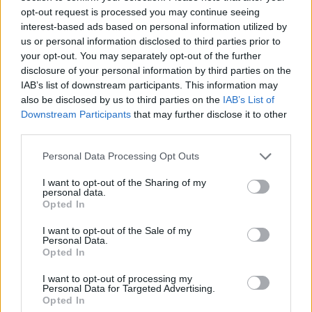
un sterilizēšana nav nepieciešama.
opt-out request is processed you may continue seeing
interest-based ads based on personal information utilized by
2. Mazgājot burkas ar rokām, lieto dzeramo sodu, jo
us or personal information disclosed to third parties prior to
rokām izturamā temperatūrā ķīmiskos mazgāšanas
your opt-out. You may separately opt-out of the further
līdzekļus pilnībā izskalot nevar.
disclosure of your personal information by third parties on the
IAB’s list of downstream participants. This information may
3. Iztvaicē! Uzvāri tējkannā vai katlā ūdeni un izkarsē
also be disclosed by us to third parties on the
IAB’s List of
izmazgātās burkas, turot tās virs tvaikiem.
Downstream Participants
that may further disclose it to other
third parties.
4. Izdezinficē burkas ar lētu šņabi!
Personal Data Processing Opt Outs
Kā droši sterilizēt konservus?
I want to opt-out of the Sharing of my
personal data.
Burciņas ar konserviem liec dziļā katlā, kurā ieklāts
Opted In
dvielītis un ieliets karsts ūdens tā, lai sniegtos līdz
I want to opt-out of the Sale of my
burciņas vidum, un uz nelielas uguns karsē aptuveni
Personal Data.
Opted In
½ stundu. Vai arī – uzkarsē cepeškrāsni uz 100
grādiem, liec dziļā cepamplātē burciņas, ielej ūdeni
I want to opt-out of processing my
Personal Data for Targeted Advertising.
tā, lai tas sniegtos burciņai līdz pusei un ļauj karsēties
Opted In