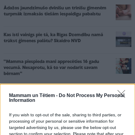
Ādažos jaundzimušo dvīnīšu un trīnīšu ģimenēm
turpmāk izmaksās tiešām iespaidīgu pabalstu
Kas īsti vainīgs pie tā, ka Rīgas Dzemdību namā
trūkst ģimenes palātu? Skaidro NVD
''Mamma piespieda mani apprecēties 16 gadu
vecumā. Nesaprotu, kā to var nodarīt savam
bērnam''
Mammam un Tētiem -
Do Not Process My Personal
Information
4 varianti, kā sagatavot burkas
If you wish to opt-out of the sale, sharing to third parties, or
1. Tev ir paveicies, ja mājās ir trauku mazgājamā
processing of your personal or sensitive information for
targeted advertising by us, please use the below opt-out
mašīna. Tā izmazgā burkas + 70 grādu temperatūrā,
section to confirm your selection. Please note that after your