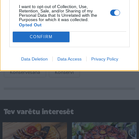
½ stundu. Uzreiz pēc sterilizēšanas burkas jāaizvāko.
I want to opt-out of Collection, Use,
Retention, Sale, and/or Sharing of my
Personal Data that Is Unrelated with the
Purposes for which it was collected.
Receptes saviem ziemas krājumiem skati sadaļā
Opted Out
Virtuve ->
Ievārījumi un konservi
CONFIRM
Avots: žurnāls
Mūsmājas
un
100 labi padomi
Data Deletion
Data Access
Privacy Policy
Konservēšana
Konservi
Tev varētu interesēt