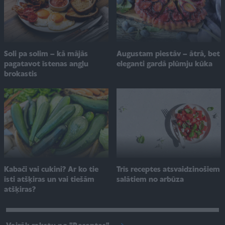
Soli pa solim – kā mājās
Augustam piestāv – ātrā, bet
pagatavot īstenas angļu
eleganti gardā plūmju kūka
brokastis
Kabači vai cukini? Ar ko tie
Trīs receptes atsvaidzinošiem
īsti atšķiras un vai tiešām
salātiem no arbūza
atšķiras?