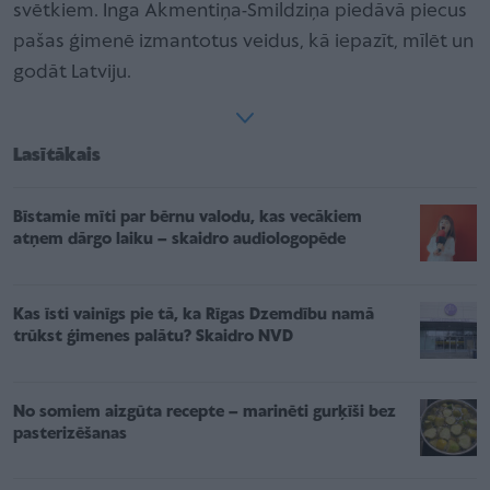
svētkiem. Inga Akmentiņa-Smildziņa piedāvā piecus
pašas ģimenē izmantotus veidus, kā iepazīt, mīlēt un
godāt Latviju.
Lasītākais
Bīstamie mīti par bērnu valodu, kas vecākiem
atņem dārgo laiku – skaidro audiologopēde
Kas īsti vainīgs pie tā, ka Rīgas Dzemdību namā
trūkst ģimenes palātu? Skaidro NVD
No somiem aizgūta recepte – marinēti gurķīši bez
pasterizēšanas