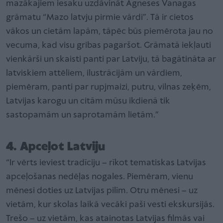
mazākajiem iesaku uzdāvināt Agneses Vanagas
grāmatu “Mazo latvju pirmie vārdi”. Tā ir cietos
vākos un cietām lapām, tāpēc būs piemērota jau no
vecuma, kad visu gribas pagaršot. Grāmatā iekļauti
vienkārši un skaisti panti par Latviju, tā bagātināta ar
latviskiem attēliem, ilustrācijām un vārdiem,
piemēram, panti par rupjmaizi, putru, vilnas zeķēm,
Latvijas karogu un citām mūsu ikdienā tik
sastopamām un saprotamām lietām.”
4. Apceļot Latviju
“Ir vērts ieviest tradīciju – rīkot tematiskas Latvijas
apceļošanas nedēļas nogales. Piemēram, vienu
mēnesi doties uz Latvijas pilīm. Otru mēnesi – uz
vietām, kur skolas laikā vecāki paši vesti ekskursijās.
Trešo – uz vietām, kas atainotas Latvijas filmās vai