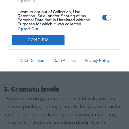
Opted In
Kā bērnam saprotamā valodā paskaidrot, kas ir
I want to opt-out of Collection, Use,
Lāčplēša diena?
Retention, Sale, and/or Sharing of my
Personal Data that Is Unrelated with the
Purposes for which it was collected.
Opted Out
Kā izveidot Latvijas laika lenti un uzcept biešu
kēksiņus atklāj Sproģu ģimene jeb 18. novembra
CONFIRM
svētki
Data Deletion
Data Access
Privacy Policy
Ātri un viegli pagatavojama aveņu jogurta kūka
Latvijas karoga krāsās
3. Grāmatu izvēle
“Pārskati bērnu grāmatplauktu! Kad vakaros lasi
bērnam priekšā, iekļauj grāmatu klāstā arī latviešu
autoru darbus – ar katru gadu ievērojami pieaug
bērniem izdoto latviešu autoru darbi. Pašiem