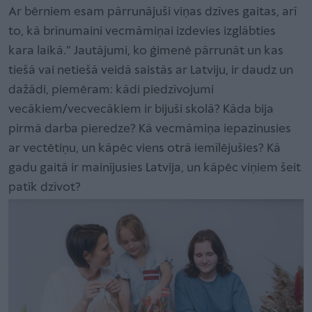
Ar bērniem esam pārrunājuši viņas dzīves gaitas, arī
to, kā brīnumaini vecmāmiņai izdevies izglābties
kara laikā.” Jautājumi, ko ģimenē pārrunāt un kas
tiešā vai netiešā veidā saistās ar Latviju, ir daudz un
dažādi, piemēram: kādi piedzīvojumi
vecākiem/vecvecākiem ir bijuši skolā? Kāda bija
pirmā darba pieredze? Kā vecmāmiņa iepazinusies
ar vectētiņu, un kāpēc viens otrā iemīlējušies? Kā
gadu gaitā ir mainījusies Latvija, un kāpēc viņiem šeit
patīk dzīvot?