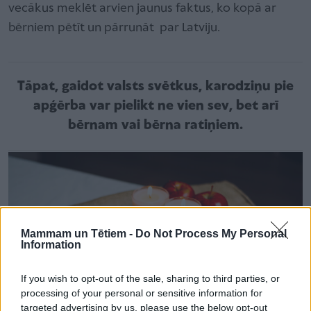
vecākus meklēt arvien jaunus faktus, ko kopā ar
bērniem pētīt un pārrunāt par Latviju.
Tāpat, gaidot valsts svētkus, karodziņu pie
apģērba var pielikt ne vien sev, bet arī
bērnam vai bērna ratiņiem.
Mammam un Tētiem -
Do Not Process My Personal
Information
If you wish to opt-out of the sale, sharing to third parties, or
processing of your personal or sensitive information for
targeted advertising by us, please use the below opt-out