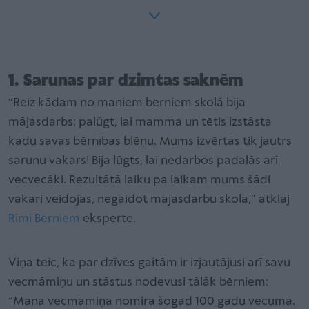
1. Sarunas par dzimtas saknēm
“Reiz kādam no maniem bērniem skolā bija
mājasdarbs: palūgt, lai mamma un tētis izstāsta
kādu savas bērnības blēņu. Mums izvērtās tik jautrs
sarunu vakars! Bija lūgts, lai nedarbos padalās arī
vecvecāki. Rezultātā laiku pa laikam mums šādi
vakari veidojas, negaidot mājasdarbu skolā,” atklāj
Rimi Bērniem
eksperte.
Viņa teic, ka par dzīves gaitām ir izjautājusi arī savu
vecmāmiņu un stāstus nodevusi tālāk bērniem:
“Mana vecmāmiņa nomira šogad 100 gadu vecumā.