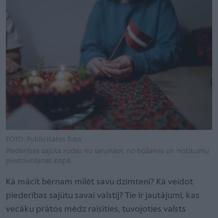
FOTO: Publicitātes foto
Piederības sajūta rodas no sarunām, no būšanas un notikumu
piedzīvošanas kopā.
Kā mācīt bērnam mīlēt savu dzimteni? Kā veidot
piederības sajūtu savai valstij? Tie ir jautājumi, kas
vecāku prātos mēdz raisīties, tuvojoties valsts