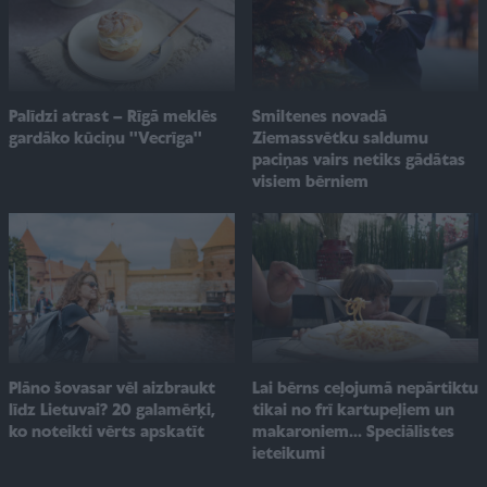
Smiltenes novadā
Palīdzi atrast – Rīgā meklēs
Ziemassvētku saldumu
gardāko kūciņu ''Vecrīga''
paciņas vairs netiks gādātas
visiem bērniem
Plāno šovasar vēl aizbraukt
Lai bērns ceļojumā nepārtiktu
līdz Lietuvai? 20 galamērķi,
tikai no frī kartupeļiem un
ko noteikti vērts apskatīt
makaroniem... Speciālistes
ieteikumi