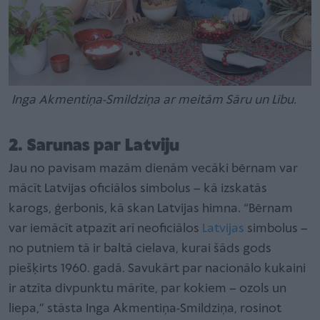
Inga Akmentiņa-Smildziņa ar meitām Sāru un Lību.
2. Sarunas par Latviju
Jau no pavisam mazām dienām vecāki bērnam var
mācīt Latvijas oficiālos simbolus – kā izskatās
karogs, ģerbonis, kā skan Latvijas himna. “Bērnam
var iemācīt atpazīt arī neoficiālos
Latvijas
simbolus –
no putniem tā ir baltā cielava, kurai šāds gods
piešķirts 1960. gadā. Savukārt par nacionālo kukaini
ir atzīta divpunktu mārīte, par kokiem – ozols un
liepa,” stāsta Inga Akmentiņa-Smildziņa, rosinot