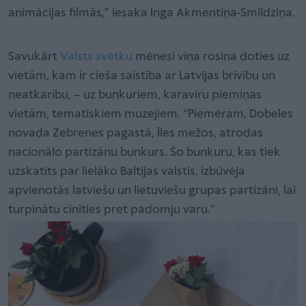
animācijas filmās,” iesaka Inga Akmentiņa-Smildziņa.
Savukārt
Valsts svētku
mēnesī viņa rosina doties uz
vietām, kam ir cieša saistība ar Latvijas brīvību un
neatkarību, – uz bunkuriem, karavīru piemiņas
vietām, tematiskiem muzejiem. “Piemēram, Dobeles
novada Zebrenes pagastā, Īles mežos, atrodas
nacionālo partizānu bunkurs. Šo bunkuru, kas tiek
uzskatīts par lielāko Baltijas valstīs, izbūvēja
apvienotās latviešu un lietuviešu grupas partizāni, lai
turpinātu cīnīties pret padomju varu.”