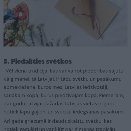
5. Piedalīties svētkos
“Vēl viena tradīcija, kas var vairot piederības sajūtu
kā ģimenei, tā Latvijai, ir tādu svētku un pasākumu
apmeklēšana, kuros mēs, Latvijas iedzīvotāji,
sanākam kopā, kurus piedzīvojam kopā. Piemēram,
par godu Latvijai dažādās Latvijas vietās ik gadu
notiek lāpu gājieni un svecīšu iedegšanas pasākumi.
Arī gada griezumā ir daudz skaistu svētku, kas
notiek regulāri un var kļūt par ģimenes tradīciju,