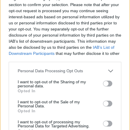
section to confirm your selection. Please note that after your
opt-out request is processed you may continue seeing
interest-based ads based on personal information utilized by
Savukārt ar lielākiem ģimenes bērniem uz svētkiem
us or personal information disclosed to third parties prior to
your opt-out. You may separately opt-out of the further
kopā var uzklāt svētku galdu ar
disclosure of your personal information by third parties on the
sarkanbaltsarkaniem dekoriem – skati
idejas
IAB’s list of downstream participants. This information may
latviskiem dekoriem
. Laiku pa laikam var pārrunāt,
also be disclosed by us to third parties on the
IAB’s List of
Downstream Participants
that may further disclose it to other
kas Latvijā ir labs un īpašs. Piemēram, ka mums ir
third parties.
četri gadalaiki, ko ir tik skaisti vērot, ka šeit nav
pārapdzīvotības, kā tas ir daudzās citās pasaules
Personal Data Processing Opt Outs
valstīs. “Ja ieklausās, tad dzirdams: mēs, pieaugušie,
I want to opt-out of the Sharing of my
personal data.
tik bieži un daudz sūdzamies par to, kas mūsu valstī
Opted In
ir slikti. Tieši tāpēc ir vērts ģimenē apzināti pārrunāt
I want to opt-out of the Sale of my
to, kas Latvijā ir unikāls.”
Personal Data.
Opted In
Līdzīgi raksti
I want to opt-out of processing my
Personal Data for Targeted Advertising.