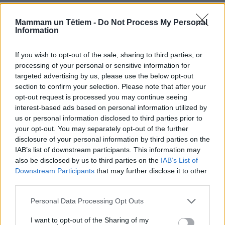
Pārstādīšana – tikai tad, ja galēji nepieciešama
Mammam un Tētiem -
Do Not Process My Personal
Gaisa saknes ir orhideju mulsinošākā daļa, un
Information
dažiem nepieredzējušākiem puķkopjiem pat var
šķist, ka pārstādot tās noteikti jāiedabū podiņā. Tā
If you wish to opt-out of the sale, sharing to third parties, or
processing of your personal or sensitive information for
būtu kļūda, un vispār orhidejas nevajag lieki kustināt,
targeted advertising by us, please use the below opt-out
ja vien tās fiziski nekrīt ārā no puķu poda vai arī
section to confirm your selection. Please note that after your
pods vai saknes nav bojātas, brīdina speciāliste. Un
opt-out request is processed you may continue seeing
interest-based ads based on personal information utilized by
pat tad, ja orhideja krīt ārā no poda, labāk sagaidīt,
us or personal information disclosed to third parties prior to
kad tā nozied, un tad to pārstādīt miera periodā.
your opt-out. You may separately opt-out of the further
Nebūtu ieteicams to darīt ziemā, jo ziemā ir maz
disclosure of your personal information by third parties on the
IAB’s list of downstream participants. This information may
gaismas un augam ir grūtāk ieaugt jaunajā podiņā.
also be disclosed by us to third parties on the
IAB’s List of
Downstream Participants
that may further disclose it to other
third parties.
Personal Data Processing Opt Outs
Ja orhideja krīt ārā no poda, labāk sagaidīt,
I want to opt-out of the Sharing of my
kad tā nozied, un tad to pārstādīt miera