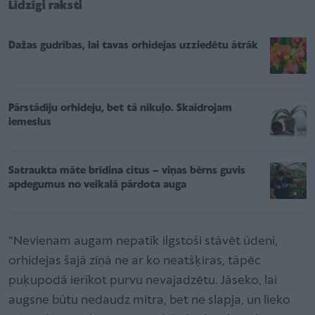
Līdzīgi raksti
Dažas gudrības, lai tavas orhidejas uzziedētu ātrāk
Pārstādīju orhideju, bet tā nīkuļo. Skaidrojam
iemeslus
Satraukta māte brīdina citus – viņas bērns guvis
apdegumus no veikalā pārdota auga
“Nevienam augam nepatīk ilgstoši stāvēt ūdenī,
orhidejas šajā ziņā ne ar ko neatšķiras, tāpēc
puķupodā ierīkot purvu nevajadzētu. Jāseko, lai
augsne būtu nedaudz mitra, bet ne slapja, un lieko