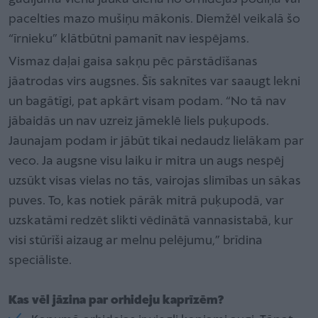
pacelties mazo mušiņu mākonis. Diemžēl veikalā šo
“īrnieku” klātbūtni pamanīt nav iespējams.
Vismaz daļai gaisa sakņu pēc pārstādīšanas
jāatrodas virs augsnes. Šīs saknītes var saaugt lekni
un bagātīgi, pat apkārt visam podam. “No tā nav
jābaidās un nav uzreiz jāmeklē liels puķupods.
Jaunajam podam ir jābūt tikai nedaudz lielākam par
veco. Ja augsne visu laiku ir mitra un augs nespēj
uzsūkt visas vielas no tās, vairojas slimības un sākas
puves. To, kas notiek pārāk mitrā puķupodā, var
uzskatāmi redzēt slikti vēdinātā vannasistabā, kur
visi stūrīši aizaug ar melnu pelējumu,” brīdina
speciāliste.
Kas vēl jāzina par orhideju kaprīzēm?