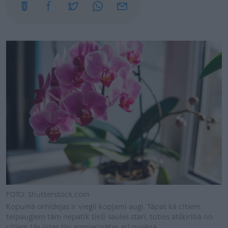
FOTO: Shutterstock.com
Kopumā orhidejas ir viegli kopjami augi. Tāpat kā citiem
telpaugiem tām nepatīk tieši saules stari, toties atšķirībā no
citiem tās jūtas tīri apmierinātas arī pusēnā.