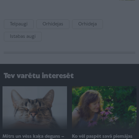
Telpaugi
Orhidejas
Orhideja
Istabas augi
Tev varētu interesēt
Ko vēl paspēt savā piemājas
Mitrs un vēss kaķa deguns –