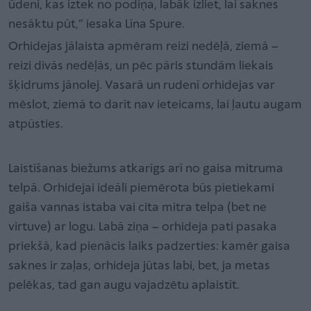
ūdeni, kas iztek no podiņa, labāk izliet, lai saknes
nesāktu pūt,” iesaka Līna Spure.
Orhidejas jālaista apmēram reizi nedēļā, ziemā –
reizi divās nedēļās, un pēc pāris stundām liekais
šķidrums jānolej. Vasarā un rudenī orhidejas var
mēslot, ziemā to darīt nav ieteicams, lai ļautu augam
atpūsties.
Laistīšanas biežums atkarīgs arī no gaisa mitruma
telpā. Orhidejai ideāli piemērota būs pietiekami
gaiša vannas istaba vai cita mitra telpa (bet ne
virtuve) ar logu. Labā ziņa – orhideja pati pasaka
priekšā, kad pienācis laiks padzerties: kamēr gaisa
saknes ir zaļas, orhideja jūtas labi, bet, ja metas
pelēkas, tad gan augu vajadzētu aplaistīt.