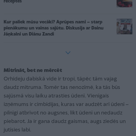
receptes
Kur paliek mūsu vecāki? Aprūpes nami – starp
pienākumu un vainas sajūtu. Diskusija ar Dainu
Jāņkalni un Diānu Zandi
Mitrināt, bet ne mērcēt
Orhideju dabiskā vide ir tropi, tāpēc tām vajag
daudz mitruma. Tomēr tas nenozīmē, ka tās būs
sajūsmā visu laiku atrasties ūdenī. Vienīgais
izņēmums ir cimbīdijas, kuras var audzēt arī ūdenī –
pilnīgi atbrīvot no augsnes, likt ūdenī un nedaudz
piebarot. Ja ir gana daudz gaismas, augs ziedēs un
jutīsies labi.