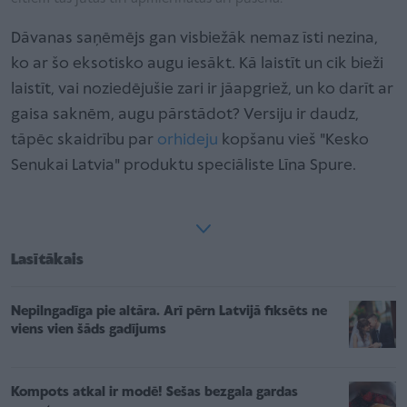
Dāvanas saņēmējs gan visbiežāk nemaz īsti nezina,
ko ar šo eksotisko augu iesākt. Kā laistīt un cik bieži
laistīt, vai noziedējušie zari ir jāapgriež, un ko darīt ar
gaisa saknēm, augu pārstādot? Versiju ir daudz,
tāpēc skaidrību par
orhideju
kopšanu vieš "Kesko
Senukai Latvia" produktu speciāliste Līna Spure.
Lasītākais
Nepilngadīga pie altāra. Arī pērn Latvijā fiksēts ne
viens vien šāds gadījums
Kompots atkal ir modē! Sešas bezgala gardas