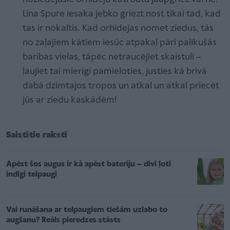
Līna Spure iesaka jebko griezt nost tikai tad, kad
tas ir nokaltis. Kad orhidejas nomet ziedus, tās
no zaļajiem kātiem iesūc atpakaļ pāri palikušās
barības vielas, tāpēc netraucējiet skaistuli –
ļaujiet tai mierīgi pamieloties, justies kā brīvā
dabā dzimtajos tropos un atkal un atkal priecēt
jūs ar ziedu kaskādēm!
Saistītie raksti
Apēst šos augus ir kā apēst bateriju – divi ļoti
indīgi telpaugi
Vai runāšana ar telpaugiem tiešām uzlabo to
augšanu? Reāls pieredzes stāsts