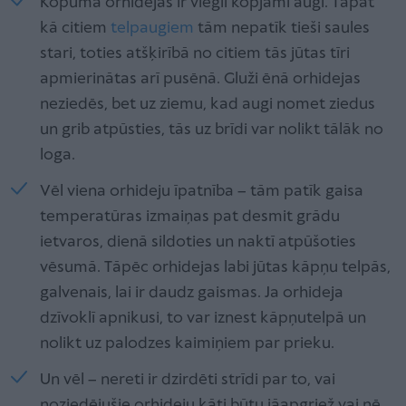
Kopumā orhidejas ir viegli kopjami augi. Tāpat
kā citiem
telpaugiem
tām nepatīk tieši saules
stari, toties atšķirībā no citiem tās jūtas tīri
apmierinātas arī pusēnā. Gluži ēnā orhidejas
neziedēs, bet uz ziemu, kad augi nomet ziedus
un grib atpūsties, tās uz brīdi var nolikt tālāk no
loga.
Vēl viena orhideju īpatnība – tām patīk gaisa
temperatūras izmaiņas pat desmit grādu
ietvaros, dienā sildoties un naktī atpūšoties
vēsumā. Tāpēc orhidejas labi jūtas kāpņu telpās,
galvenais, lai ir daudz gaismas. Ja orhideja
dzīvoklī apnikusi, to var iznest kāpņutelpā un
nolikt uz palodzes kaimiņiem par prieku.
Un vēl – nereti ir dzirdēti strīdi par to, vai
noziedējušie orhideju kāti būtu jāapgriež vai nē.