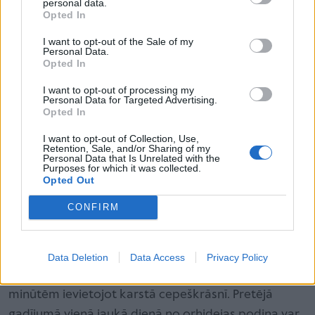
personal data.
Opted In
periodā. Nebūtu ieteicams to darīt ziemā, jo
ziemā ir maz gaismas un augam ir grūtāk
I want to opt-out of the Sale of my
Personal Data.
ieaugt jaunajā podiņā.
Opted In
I want to opt-out of processing my
Personal Data for Targeted Advertising.
Opted In
“Vandas un falenopši dabā nereti dzīvo gaisā, tās
I want to opt-out of Collection, Use,
Retention, Sale, and/or Sharing of my
stiprinās pie koka mizas, tāpēc nekādu īpašu augsni
Personal Data that Is Unrelated with the
Purposes for which it was collected.
tām nevajag, tās labi aug uz mizām. Citas orhidejas
Opted Out
gluži bez augsnes iztikt nevar. Orhideju augsnei jābūt
CONFIRM
vieglai, elpojošai, tomēr pietiekami skābai,” stāsta
Līna Spure. Viņa atgādina – jebkura augsne pirms
pārstādīšanas obligāti ir termiski jāapstrādā,
Data Deletion
Data Access
Privacy Policy
sterilizējot vismaz 90 grādu karstā ūdenī vai uz 2–3
minūtēm ievietojot karstā cepeškrāsnī. Pretējā
gadījumā vienā jaukā dienā no orhidejas podiņa var