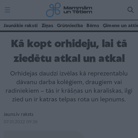
Jaunākie raksti
Ziņas
Grūtniecība
Bērns
Ģimene un atti
Kā kopt orhideju, lai tā
ziedētu atkal un atkal
Orhidejas daudzi izvēlas kā reprezentablu
dāvanu darba kolēģiem, draugiem vai
radiniekiem – tās ir krāšņas un karaliskas, ilgi
zied un ir katras telpas rota un lepnums.
Jauns.lv raksts
07.01.2022 09:36