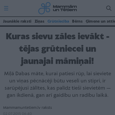
Jaunākie raksti
Ziņas
Grūtniecība
Bērns
Ģimene un atti
Kuras sievu zāles ievākt -
tējas grūtniecei un
jaunajai māmiņai!
Mīļā Dabas māte, kurai patiesi rūp, lai sieviete
un viņas pēcnācēji būtu veseli un stipri, ir
sarūpējusi zālītes, kas palīdz tieši sievietēm —
gan ikdienā, gan arī gaidību un radību laikā.
Mammamuntetiem.lv raksts
02.07.2015 06:40