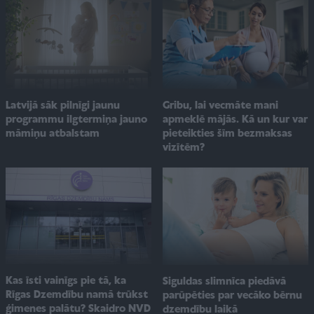
Gribu, lai vecmāte mani
Latvijā sāk pilnīgi jaunu
apmeklē mājās. Kā un kur var
programmu ilgtermiņa jauno
pieteikties šīm bezmaksas
māmiņu atbalstam
vizītēm?
Kas īsti vainīgs pie tā, ka
Siguldas slimnīca piedāvā
Rīgas Dzemdību namā trūkst
parūpēties par vecāko bērnu
ģimenes palātu? Skaidro NVD
dzemdību laikā