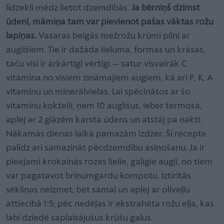
līdzekli mēdz lietot dzemdībās.
Ja bērniņš dzimst
ūdenī, māmiņa tam var pievienot pašas vāktas rožu
lapiņas.
Vasaras beigās mežrožu krūmi pilni ar
auglīšiem. Tie ir dažāda lieluma, formas un krāsas,
taču visi ir ārkārtīgi vērtīgi — satur visvairāk C
vitamīna no visiem zināmajiem augiem, kā arī P, K, A
vitamīnu un minerālvielas. Lai spēcinātos ar šo
vitamīnu kokteili, ņem 10 auglīšus, ieber termosā,
aplej ar 2 glāzēm karsta ūdens un atstāj pa nakti.
Nākamās dienas laikā pamazām izdzer. Šī recepte
palīdz arī samazināt pēcdzemdību asiņošanu. Ja ir
pieejami krokainās rozes lielie, gaļīgie augļi, no tiem
var pagatavot brīnumgardu kompotu. Iztīrītās
sēkliņas neizmet, bet samaļ un aplej ar olīveļļu
attiecībā 1:5; pēc nedēļas ir ekstrahēta rožu eļļa, kas
labi dziedē saplaisājušus krūšu galus.