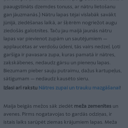
paaugstināts dzemdes tonuss, ar nātru lietošanu
gan jāuzmanās.) Nātru lapas tējai vislabāk savākt
jūnijā, ziedēšanas laikā, ar šķērēm nogriežot augu
ziedošās galotnītes. Taču jau maijā jaunās nātru
lapas var pievienot zupām un sautējumiem —
applaucētas ar verdošu ūdeni, tās vairs nedzeļ. Ļoti
garšīga ir pavasara zupa, kuras pamatā ir nātres,
zaķskābenes, nedaudz gārsu un pieneņu lapas.
Biezumam pieber sauju putraimu, dažus kartupeļus,
sātīgumam — nedaudz kausēto sieru.
Izlasi arī rakstu
Nātres zupai un trauku mazgāšanai
!
Maija beigās mežos sāk ziedēt
meža zemenītes
un
avenes. Pirms nogatavojas to gardās odziņas, ir
īstais laiks sarūpēt ziemas krājumiem lapas. Meža