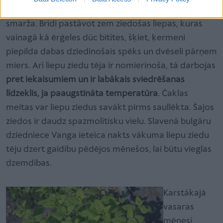
Jūlijā gan laukos, gan pilsētās valda
liepu ziedu
smarža. Brīdi pastāvot zem ziedošas liepas, kuras
vainagā kā ērģeles dūc bitītes, šķiet, ķermeni
piepilda dabas dziedinošais spēks un dvēseli pārņem
miers. Arī liepu ziedu tēja ir nomierinoša, tā darbojas
pret iekaisumiem un ir labākais sviedrēšanas
līdzeklis, ja paaugstināta temperatūra
. Čaklas
meitas var liepu ziedus savākt pirms saullēkta. Šajos
ziedos ir daudz spazmolītisku vielu. Slavenā bulgāru
dziedniece Vanga ieteica nakts vākuma liepu ziedu
tēju dzert gaidību pēdējos mēnešos, lai būtu vieglas
dzemdības.
Karstākajā
vasaras
mēnesī