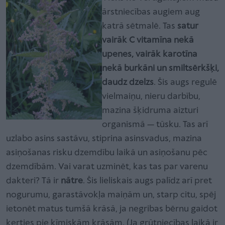
ārstniecības augiem aug
katrā sētmalē. Tas
satur
vairāk C vitamīna nekā
upenes, vairāk karotīna
nekā burkāni un smiltsērkšķi,
daudz dzelzs
. Šis augs regulē
vielmaiņu, nieru darbību,
mazina šķidruma aizturi
organismā — tūsku. Tas arī
uzlabo asins sastāvu, stiprina asinsvadus, mazina
asiņošanas risku dzemdību laikā un asiņošanu pēc
dzemdībām. Vai varat uzminēt, kas tas par varenu
dakteri? Tā ir
nātre
. Šis lieliskais augs palīdz arī pret
nogurumu, garastāvokļa maiņām un, starp citu, spēj
ietonēt matus tumšā krāsā, ja negribas bērnu gaidot
ķerties pie ķīmiskām krāsām. (Ja grūtniecības laikā ir