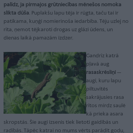
palīdz, ja pirmajos grūtniecības mēnešos nomoka
slikta dūša
. Puplakšu lapu tēja ir rūgta, taču tai ir
patīkama, kuņģi nomierinoša iedarbība. Tēju uzlej no
rīta, ņemot tējkaroti drogas uz glāzi ūdens, un
dienas laikā pamazām izdzer.
Gandrīz katrā
pļavā aug
rasaskrēsliņi
—
augi, kuru lapu
piltuvītēs
sakrājusies rasa
rītos mirdz saulē
kā prieka asara
skropstās. Šie augi izsenis tiek lietoti gaidībās un
radībās. Tāpēc katrai no mums vērts parādīt godu,