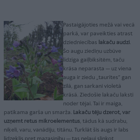
Pastaigājoties mežā vai vecā
parkā, var paveikties atrast
dziedniecības
lakaču audzi
.
Šo augu ziediņu uzbūve
līdzīga gaiļbiksītēm, taču
krāsa neparasta — uz viena
auga ir ziedu „taurītes” gan
zilā, gan sarkani violetā
krāsā. Ziedošie lakaču laksti
noder tējai. Tai ir maiga,
patīkama garša un smarža.
Lakaču tēju dzerot, var
uzņemt retus mikroelementus
, tādus kā sudrabu,
niķeli, varu, vanādiju, titānu. Turklāt šis augs ir labs
līdzeklis pret mazasinību — tas neļauj slinkot