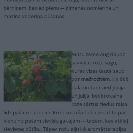
māmiņa dzer ķimeņu sēklu tēju, labums tiek arī
bērniņam, kas ēd pienu — ķimenes nomierina un
mazina vēderiņa pūšanos.
Mūsu zemē aug daudz
savvaļas rožu sugu,
kuras visas tautā sauc
par
mežrozītēm.
Lielākā
daļa no tām zied jūnijā
un jūlijā, bet krokainā
roze sārtus ziedus raisa
līdz pašam rudenim. Rožu smarža tiek uzskatīta par
vienu no pašām sievišķīgākajām — tādām, kas atklāj
sievietes būtību. Tāpēc rožu eļļu kā aromātterapijas