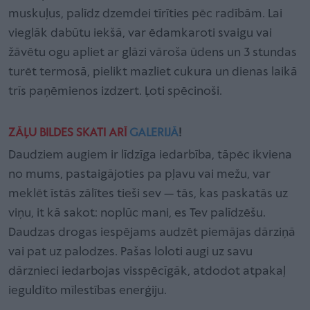
muskuļus, palīdz dzemdei tīrīties pēc radībām. Lai
vieglāk dabūtu iekšā, var ēdamkaroti svaigu vai
žāvētu ogu apliet ar glāzi vāroša ūdens un 3 stundas
turēt termosā, pielikt mazliet cukura un dienas laikā
trīs paņēmienos izdzert. Ļoti spēcinoši.
ZĀĻU BILDES SKATI ARĪ
GALERIJĀ
!
Daudziem augiem ir līdzīga iedarbība, tāpēc ikviena
no mums, pastaigājoties pa pļavu vai mežu, var
meklēt īstās zālītes tieši sev — tās, kas paskatās uz
viņu, it kā sakot: noplūc mani, es Tev palīdzēšu.
Daudzas drogas iespējams audzēt piemājas dārziņā
vai pat uz palodzes. Pašas loloti augi uz savu
dārznieci iedarbojas visspēcīgāk, atdodot atpakaļ
ieguldīto mīlestības enerģiju.