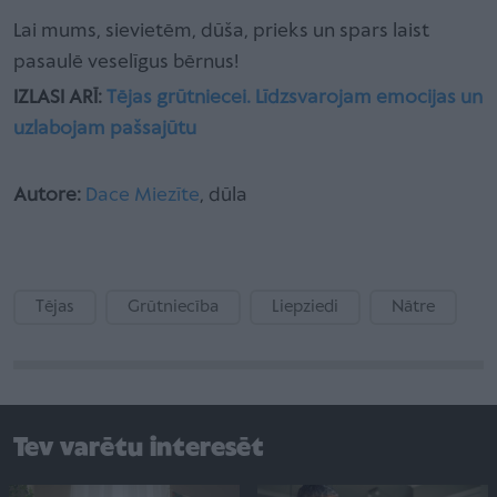
Lai mums, sievietēm, dūša, prieks un spars laist
pasaulē veselīgus bērnus!
IZLASI ARĪ:
Tējas grūtniecei. Līdzsvarojam emocijas un
uzlabojam pašsajūtu
Autore:
Dace Miezīte
, dūla
Tējas
Grūtniecība
Liepziedi
Nātre
Tev varētu interesēt