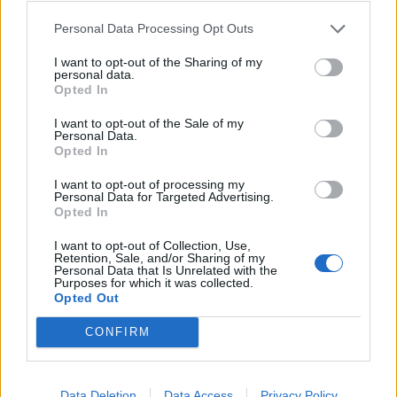
iznāk skaisti
Personal Data Processing Opt Outs
Jāņu vainagi,
ir sievu zāle.
I want to opt-out of the Sharing of my
personal data.
Tā palīdz
Opted In
nostiprināt
I want to opt-out of the Sale of my
gludās muskulatūras sfinkterus un
atbrīvoties no
Personal Data.
Opted In
urīna noplūdēm
, kas mēdz gadīties gaidību laikā un
pēc dzemdībām.
Urīnceļu vainām palīdz arī
I want to opt-out of processing my
Personal Data for Targeted Advertising.
rudzupuķu debeszilie ziediņi
, kurus izplūc no
Opted In
ziedgultnes. Pareizi izžāvēti (izklājot plānā kārtiņā
I want to opt-out of Collection, Use,
Retention, Sale, and/or Sharing of my
ēnā), tie nezaudē skaisto krāsu, rotā ikvienu tējas
Personal Data that Is Unrelated with the
Purposes for which it was collected.
maisījumu, ārstē iekaisumus un noņem drudzi. Ja
Opted Out
nomoka vēlīna grūtniecības toksikoze, iesaka lietot
rudzupuķu uzlējumu (tējkarote ziediņu uz glāzi
CONFIRM
ūdens) pa ¼ glāzei pirms ēšanas.
Data Deletion
Data Access
Privacy Policy