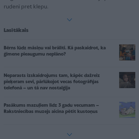
rudenī pret klepu.
Lasītākais
Bērns lūdz māsiņu vai brālīti. Kā paskaidrot, ka
ģimene pieaugumu neplāno?
Neparasts izskaidrojums tam, kāpēc dažreiz
pieķeram sevi, pārlūkojot vecas fotogrāfijas
telefonā – un tā nav nostalģija
Pasākums mazuļiem līdz 3 gadu vecumam –
Rakstniecības muzejs aicina pētīt kustoņus