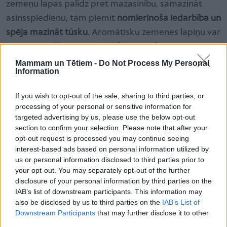
zemeņu lapas palīdz pret mazasinību, samazināt
asinsspiedienu, tām piemīt
nomierinoša iedarbība un
spēja mazināt tūsku.
Aromātisku zemenes lapiņu var
pievienot jebkurai tējai.
Meža aveņu lapas
satur
daudz vitamīnu un minerālvielu, tostarp daudz
Mammam un Tētiem -
Do Not Process My Personal
Information
dzelzs, kas tik ļoti vajadzīgs grūtniecēm.
Aveņu
lapām piemīt spēja tonizēt dzemdes muskuļus,
If you wish to opt-out of the sale, sharing to third parties, or
tāpēc aveņu lapu tēju kopā ar rasaskrēsliņu dzer,
processing of your personal or sensitive information for
targeted advertising by us, please use the below opt-out
gatavojoties radībām. Šī tēja palīdz arī mazināt saišu
section to confirm your selection. Please note that after your
sāpes. Kas bērns piedzimis, aveņu lapas palīdz
opt-out request is processed you may continue seeing
dzemdei tīrīties, novērš pārmērīgu asiņošanu.
interest-based ads based on personal information utilized by
us or personal information disclosed to third parties prior to
your opt-out. You may separately opt-out of the further
Arī
pīpene
disclosure of your personal information by third parties on the
jeb
IAB’s list of downstream participants. This information may
also be disclosed by us to third parties on the
IAB’s List of
margrietiņa
,
Downstream Participants
that may further disclose it to other
no kuras
third parties.