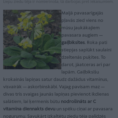
Liepu ziedu tēja ir nomierinoša, tā darbojas pret iekaisumiem.
Maijā pavasarīgajās
pļavās zied viens no
mūsu jaukākajiem
pavasara augiem —
gaiļbiksītes
. Roka pati
stiepjas saplūkt saulaini
dzeltenās puķītes. To
darot, jāatceras arī par
lapām. Gaiļbiksīšu
krokainās lapiņas satur daudz dažādus vitamīnus,
visvairāk — askorbīnskābi. Vajag pavisam maz —
divas trīs svaigas jaunās lapiņas pievienot ikdienas
salātiem, lai ķermenis būtu
nodrošināts ar C
vitamīna diennakts devu
un spēku cīņai ar pavasara
nogurumu. Savukārt izkaltētu ziedu tēja palīdzēs