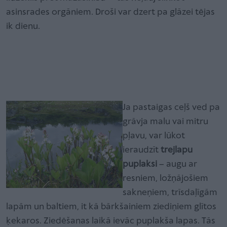
asinsrades orgāniem. Droši var dzert pa glāzei tējas
ik dienu.
Ja pastaigas ceļš ved pa
grāvja malu vai mitru
pļavu, var lūkot
ieraudzīt
trejlapu
puplaksi
– augu ar
resniem, ložņājošiem
sakneņiem, trīsdaļīgām
lapām un baltiem, it kā bārkšainiem ziediņiem glītos
ķekaros. Ziedēšanas laikā ievāc puplakša lapas. Tās