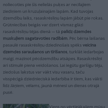
noliecoties pie šīs nelielās puķes ar necilajiem
ziediņiem un kruzuļainajām lapām. Kad tuvojas
dzemdību laiks, rasaskrēsliņu lapām jābūt pie rokas.
Grūtniecības beigās var dzert vismaz glāzi
rasaskrēsliņu tējas dienā — tā
palīdz dzemdes
muskuļiem sagatavoties radībām
. Pēc bērna laišanas
pasaulē rasaskrēsliņu dziedinošais spēks
veicina
dzemdes saraušanos un tīrīšanos
, turklāt iedarbojas
maigi, mazinot pēcdzemdību atsāpes. Rasaskrēsliņi
arī stimulē piena veidošanos. Lai iegūtu garšīgu tēju,
ziedošus lakstus var vākt visu vasaru, taču
visspēcīgā dziednieciskā iedarbība ir tiem, kas vākti
līdz Jāņiem, vēlams, jaunā mēnesī un dienas otrajā
pusē.
Viens no vērtīgākajiem mūsu