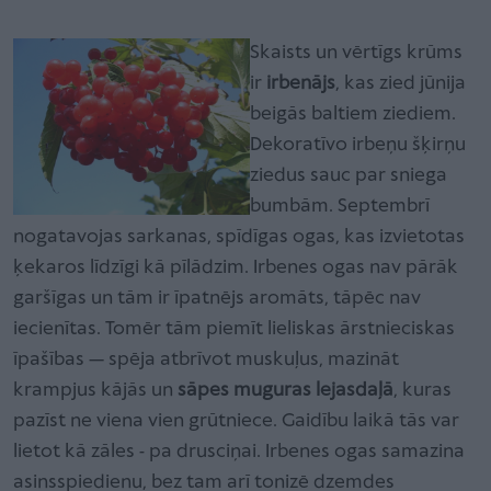
Skaists un vērtīgs krūms
ir
irbenājs
, kas zied jūnija
beigās baltiem ziediem.
Dekoratīvo irbeņu šķirņu
ziedus sauc par sniega
bumbām. Septembrī
nogatavojas sarkanas, spīdīgas ogas, kas izvietotas
ķekaros līdzīgi kā pīlādzim. Irbenes ogas nav pārāk
garšīgas un tām ir īpatnējs aromāts, tāpēc nav
iecienītas. Tomēr tām piemīt lieliskas ārstnieciskas
īpašības — spēja atbrīvot muskuļus, mazināt
krampjus kājās un
sāpes muguras lejasdaļā
, kuras
pazīst ne viena vien grūtniece. Gaidību laikā tās var
lietot kā zāles - pa drusciņai. Irbenes ogas samazina
asinsspiedienu, bez tam arī tonizē dzemdes