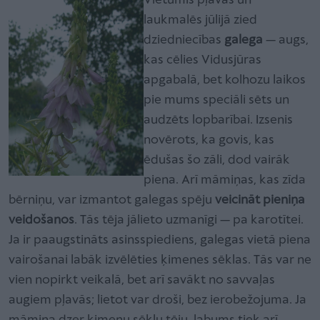
Vietumis pļavās un
laukmalēs jūlijā zied
dziedniecības
galega
— augs,
kas cēlies Vidusjūras
apgabalā, bet kolhozu laikos
pie mums speciāli sēts un
audzēts lopbarībai. Izsenis
novērots, ka govis, kas
ēdušas šo zāli, dod vairāk
piena. Arī māmiņas, kas zīda
bērniņu, var izmantot galegas spēju
veicināt pieniņa
veidošanos
. Tās tēja jālieto uzmanīgi — pa karotītei.
Ja ir paaugstināts asinsspiediens, galegas vietā piena
vairošanai labāk izvēlēties ķimenes sēklas. Tās var ne
vien nopirkt veikalā, bet arī savākt no savvaļas
augiem pļavās; lietot var droši, bez ierobežojuma. Ja