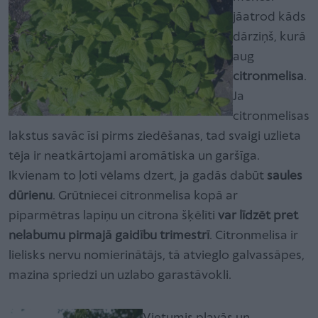
jāatrod kāds
dārziņš, kurā
aug
citronmelisa
.
Ja
citronmelisas
lakstus savāc īsi pirms ziedēšanas, tad svaigi uzlieta
tēja ir neatkārtojami aromātiska un garšīga.
Ikvienam to ļoti vēlams dzert, ja gadās dabūt
saules
dūrienu
. Grūtniecei citronmelisa kopā ar
piparmētras lapiņu un citrona šķēlīti
var līdzēt pret
nelabumu pirmajā gaidību trimestrī
. Citronmelisa ir
lielisks nervu nomierinātājs, tā atvieglo galvassāpes,
mazina spriedzi un uzlabo garastāvokli.