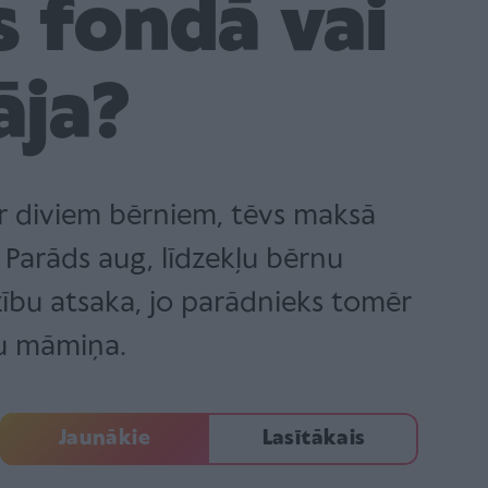
s fondā vai
āja?
 par diviem bērniem, tēvs maksā
 Parāds aug, līdzekļu bērnu
dzību atsaka, jo parādnieks tomēr
nu māmiņa.
Jaunākie
Lasītākais