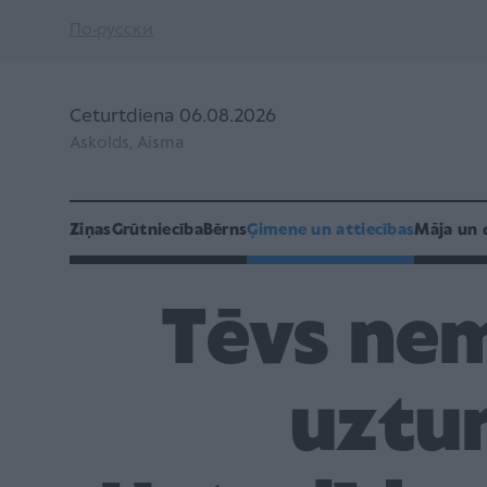
По-русски
Ceturtdiena 06.08.2026
Askolds, Aisma
Ziņas
Grūtniecība
Bērns
Ģimene un attiecības
Māja un 
Tēvs nem
uztur