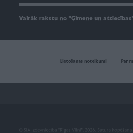
Vairāk rakstu no "Ģimene un attiecības
Lietošanas noteikumi
Par 
© SIA Izdevniecība "Rīgas Viļņi", 2026. Satura kopēšan