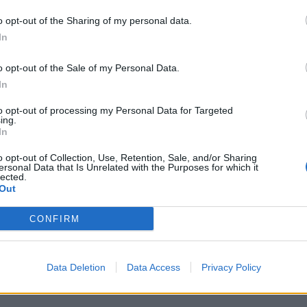
ksā tikai 100.00 EUR mēnesī bērnam, kurš ir vismaz 7
o opt-out of the Sharing of my personal data.
ūgt zvērinātam tiesu izpildītājam sniegt ziņas par to,
In
nieka ir iespējama apmērā, kas ir mazāks par
ties Uzturlīdzekļu garantiju fonda administrācijā ar
o opt-out of the Sale of my Personal Data.
su no Uzturlīdzekļu garantiju fonda.
Šādā gadījumā
In
maksāti no Uzturlīdzekļu garantiju fonda Ministru
to opt-out of processing my Personal Data for Targeted
līdzekļu apmērā, bet ne lielākā apmērā, kāds
ing.
In
ārt no parādnieka piedzītie uzturlīdzekļi tiks
o opt-out of Collection, Use, Retention, Sale, and/or Sharing
ndā.
ersonal Data that Is Unrelated with the Purposes for which it
lected.
fonda administrācijai iespējams iesniegt,
Out
ieejamo E-pakalpojumu „
Pieteikšanās uzturlīdzekļu
CONFIRM
ļi no Uzturlīdzekļu garantiju fonda tiek izmaksāti
aņemšanas dienas. Uzturlīdzekļu parādu, kas
Data Deletion
Data Access
Privacy Policy
ksai no Uzturlīdzekļu garantiju fonda, no parādnieka