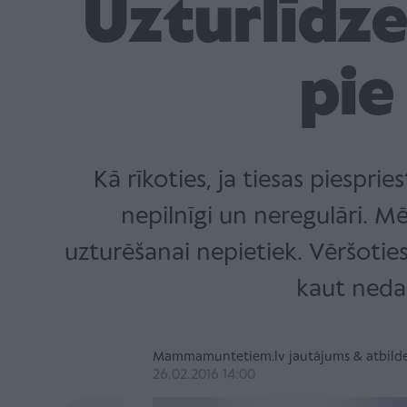
Uzturlīdze
pie
Kā rīkoties, ja tiesas piespri
nepilnīgi un neregulāri. M
uzturēšanai nepietiek. Vēršoties
kaut neda
Mammamuntetiem.lv jautājums & atbild
26.02.2016 14:00