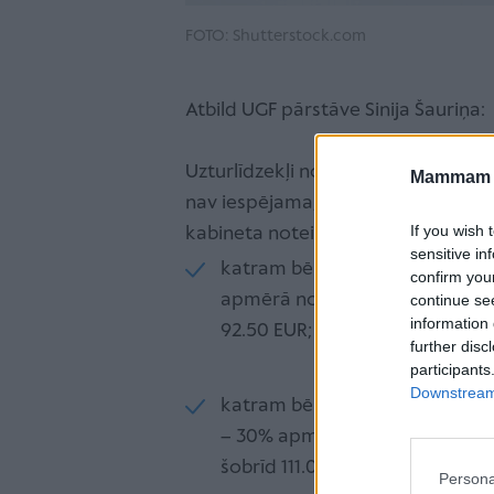
FOTO: Shutterstock.com
Atbild UGF pārstāve Sinija Šauriņa:
Uzturlīdzekļi no Uzturlīdzekļu gara
Mammam u
nav iespējama, kā arī tādā gadījumā
If you wish 
kabineta noteikto minimālo uzturlī
sensitive in
katram bērnam no viņa piedzi
confirm you
apmērā no Ministru kabineta n
continue se
information 
92.50 EUR;
further disc
participants
Downstream 
katram bērnam no 7 gadu vecu
– 30% apmērā no Ministru kabi
šobrīd 111.00 EUR.
Persona