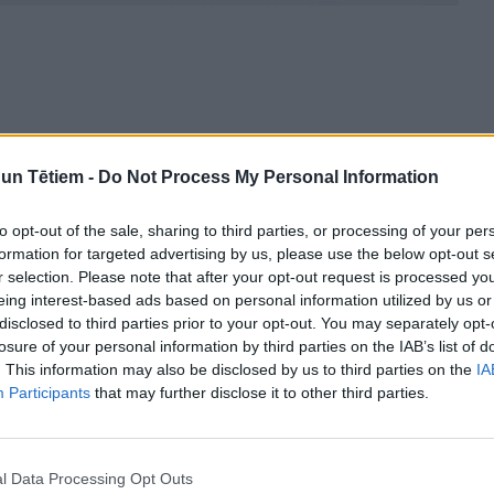
ntiju fonda tiek izmaksāti, ja piedziņa no parādnieka
n Tētiem -
Do Not Process My Personal Information
, ja piedzītie uzturlīdzekļi nenodrošina Ministru
to opt-out of the sale, sharing to third parties, or processing of your per
dzekļu apmēru, tas ir:
formation for targeted advertising by us, please use the below opt-out s
mšanas līdz 7 gadu vecuma sasniegšanai – 25%
r selection. Please note that after your opt-out request is processed y
oteiktās minimālās mēneša darba algas jeb šobrīd
eing interest-based ads based on personal information utilized by us or
disclosed to third parties prior to your opt-out. You may separately opt-
losure of your personal information by third parties on the IAB’s list of
. This information may also be disclosed by us to third parties on the
IA
Participants
that may further disclose it to other third parties.
ma sasniegšanas līdz 18 gadu vecuma sasniegšanai
neta noteiktās minimālās mēneša darba algas jeb
l Data Processing Opt Outs