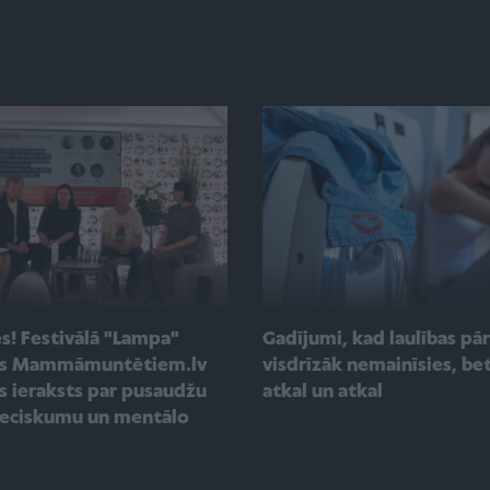
s! Festivālā "Lampa"
Gadījumi, kad laulības pā
ās Mammāmuntētiem.lv
visdrīzāk nemainīsies, be
as ieraksts par pusaudžu
atkal un atkal
ieciskumu un mentālo