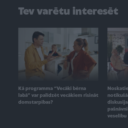
Tev varētu interesēt
Kā programma “Vecāki bērna
Noskatie
labā” var palīdzēt vecākiem risināt
notikuš
domstarpības?
diskusij
pašnāvn
veselību