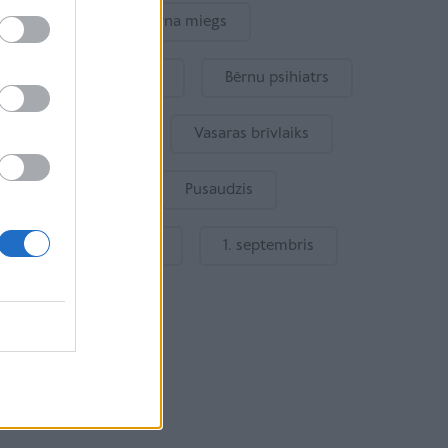
Drošība
Bērna miegs
Mākslīgais intelekts
Bērnu psihiatrs
Bērna emocijas
Vasaras brīvlaiks
Bērnu drošība
Pusaudzis
Gatavošanās skolai
1. septembris