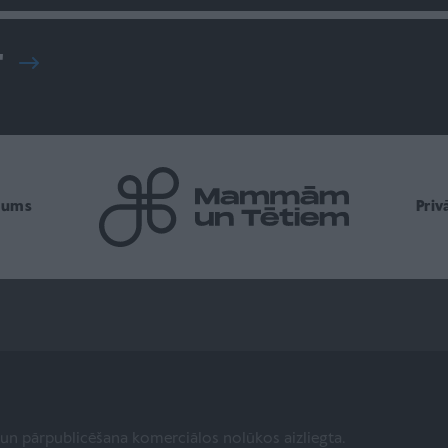
"
mums
Pri
a un pārpublicēšana komerciālos nolūkos aizliegta.