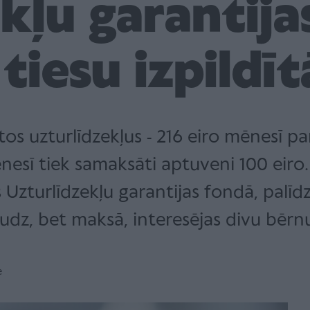
kļu garantija
 tiesu izpildīt
estos uzturlīdzekļus - 216 eiro mēnesī
ēnesī tiek samaksāti aptuveni 100 eiro.
 Uzturlīdzekļu garantijas fondā, palī
udz, bet maksā, interesējas divu bēr
e