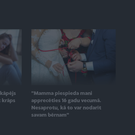
rkāpējs
''Mamma piespieda mani
t krāps
apprecēties 16 gadu vecumā.
Nesaprotu, kā to var nodarīt
savam bērnam''