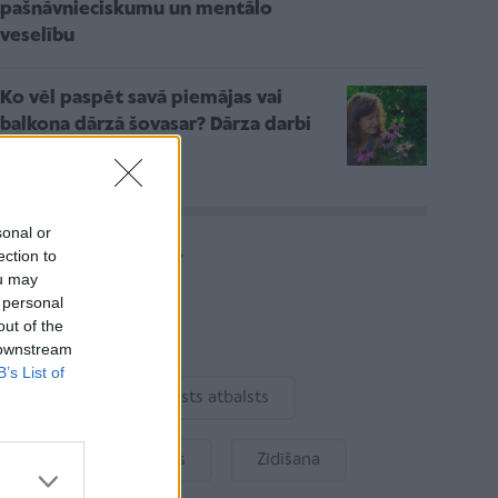
pašnāvnieciskumu un mentālo
veselību
Ko vēl paspēt savā piemājas vai
balkona dārzā šovasar? Dārza darbi
augustā
sonal or
Vairāk rakstu
ection to
ou may
 personal
out of the
Aktuāli
 downstream
B’s List of
Ukraina
Valsts atbalsts
Kur šodien atpūsties
Zīdīšana