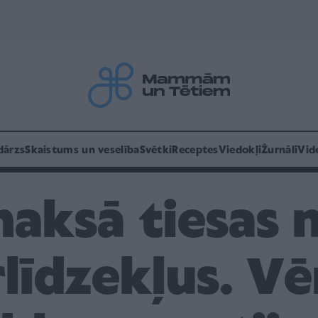
dārzs
Skaistums un veselība
Svētki
Receptes
Viedokļi
Žurnāli
Vid
aksā tiesas 
līdzekļus. Vē