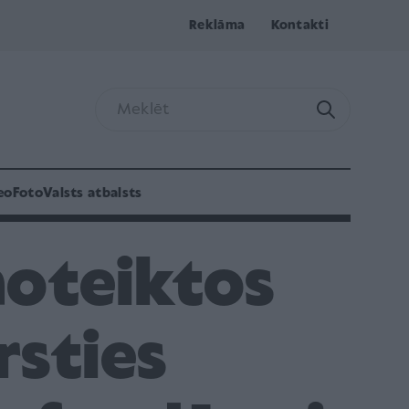
Reklāma
Kontakti
eo
Foto
Valsts atbalsts
noteiktos
rsties