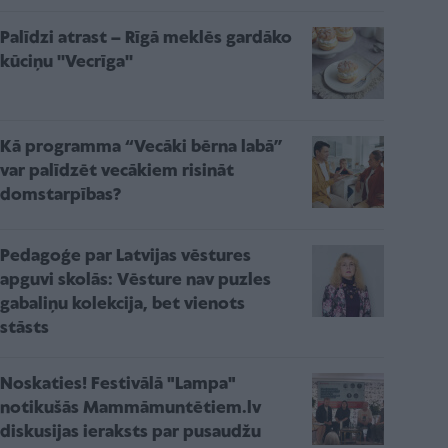
Palīdzi atrast – Rīgā meklēs gardāko
kūciņu ''Vecrīga''
Kā programma “Vecāki bērna labā”
var palīdzēt vecākiem risināt
domstarpības?
Pedagoģe par Latvijas vēstures
apguvi skolās: Vēsture nav puzles
gabaliņu kolekcija, bet vienots
stāsts
Noskaties! Festivālā "Lampa"
notikušās Mammāmuntētiem.lv
diskusijas ieraksts par pusaudžu