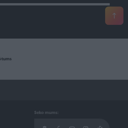
vātums
Seko mums: