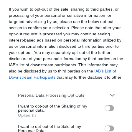
Šie
uzņēmumi
un organizācijas ar savu piedāvājumu
If you wish to opt-out of the sale, sharing to third parties, or
processing of your personal or sensitive information for
un attieksmi palīdz ģimenēm visā Latvijā baudīt
targeted advertising by us, please use the below opt-out
kvalitatīvu atpūtu, rūpēties par veselību, iesaistīties
section to confirm your selection. Please note that after your
sporta un kultūras aktivitātēs, kā arī pavadīt vērtīgu
opt-out request is processed you may continue seeing
interest-based ads based on personal information utilized by
laiku kopā.
us or personal information disclosed to third parties prior to
Pasākums "Ģimenēm draudzīgo vēstnešu salidojums
your opt-out. You may separately opt-out of the further
disclosure of your personal information by third parties on the
II" klātienē un tiešsaistē pulcēja darba devējus,
IAB’s list of downstream participants. This information may
organizāciju pārstāvjus un citus interesentus no visas
also be disclosed by us to third parties on the
IAB’s List of
Latvijas. Pasākumā dalībnieki dalījās pieredzē par
Downstream Participants
that may further disclose it to other
third parties.
ģimenēm draudzīgas darba vides veidošanu,
iepazinās ar labās prakses piemēriem un godināja
Personal Data Processing Opt Outs
organizācijas, kuras ar savu darbu stiprina ģimenēm
I want to opt-out of the Sharing of my
draudzīgu vidi darba vietās un sabiedrībā kopumā.
personal data.
Opted In
SIF atzīmē, ka noslēdzies programmas 2026. gada
I want to opt-out of the Sale of my
pirmā uzsaukuma vērtējums, piepulcējot vēl 30
Personal Data.