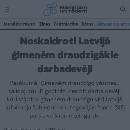
Jaunākie raksti
Ziņas
Grūtniecība
Bērns
Ģimene un atti
Noskaidroti Latvijā
ģimenēm draudzīgākie
darbadevēji
Pasākumā "Ģimenēm draudzīgo vēstnešu
salidojums II" godināti desmit darba devēji,
kuri stiprina ģimenēm draudzīgu vidi Latvijā,
informēja Sabiedrības integrācijas fonda (SIF)
pārstāve Sabīne Leingarde.