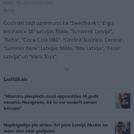
FOTO: Shutterstock.com
Birojs
Godināti tādi uzņēmumi kā "Swedbank", "Ergo
Insurance SE" Latvijas filiāle, "Schwenk Latvija",
"Balta", "Coca-Cola HBC", "Circle K Business Centre",
"Luminor Bank" Latvijas filiāle, "Bite Latvija", "Fazer
Latvija" un "Varis Toys".
Lasītākais
''Mamma piespieda mani apprecēties 16 gadu
vecumā. Nesaprotu, kā to var nodarīt savam
bērnam''
Nepilngadīga pie altāra. Arī pērn Latvijā fiksēts ne
viens vien šāds gadījums