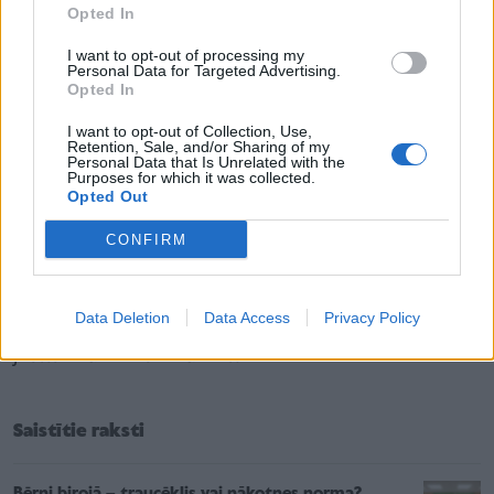
darba devējus. Patlaban programmā aktīvs statuss ir
Opted In
teju 200 darba devējiem. Savukārt programma
I want to opt-out of processing my
Personal Data for Targeted Advertising.
"Latvijas Goda ģimenes apliecība" turpina paplašināt
Opted In
partneru loku, nodrošinot ģimenēm arvien plašākas
I want to opt-out of Collection, Use,
priekšrocības un atbalsta iespējas visā Latvijā.
Retention, Sale, and/or Sharing of my
Personal Data that Is Unrelated with the
Patlaban ģimenes atlaides un priekšrocības saņem
Purposes for which it was collected.
Opted Out
pie vairāk nekā 660 privātā sektora partneriem, kā
arī papildus tam apliecības īpašnieki izmanto virkni
CONFIRM
valsts un pašvaldību sniegto atvieglojumu.
"Ģimenēm draudzīgo vēstnešu salidojums II" kalpo
Data Deletion
Data Access
Privacy Policy
kā platforma pieredzes apmaiņai, iedvesmai un
jaunu sadarbību veidošanai.
Saistītie raksti
Bērni birojā – traucēklis vai nākotnes norma?