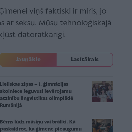
Ģimenei viņš faktiski ir miris, jo
as ar seksu. Mūsu tehnoloģiskajā
kļūst datoratkarīgi.
Jaunākie
Lasītākais
Lieliskas ziņas – 1. ģimnāzijas
skolniece ieguvusi ievērojamu
atzinību lingvistikas olimpiādē
Rumānijā
Bērns lūdz māsiņu vai brālīti. Kā
paskaidrot, ka ģimene pieaugumu