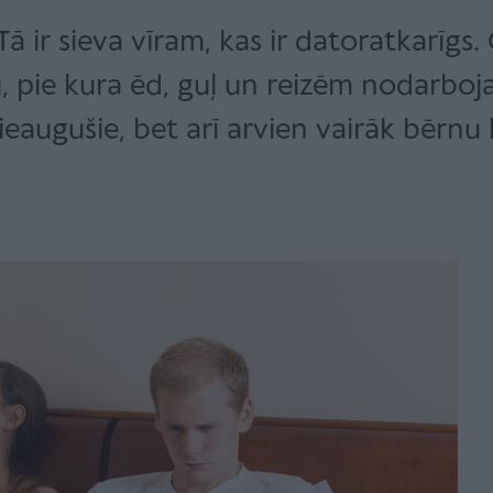
Tā ir sieva vīram, kas ir datoratkarīgs. 
u, pie kura ēd, guļ un reizēm nodarboj
ieaugušie, bet arī arvien vairāk bērnu 