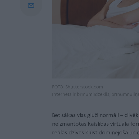
FOTO: Shutterstock.com
Internets ir brīnumlīdzeklis, brīnumnūji
Bet sākas viss gluži normāli – cilvēk
neizmantotās kaislības virtuālā for
reālās dzīves kļūst dominējoša un 