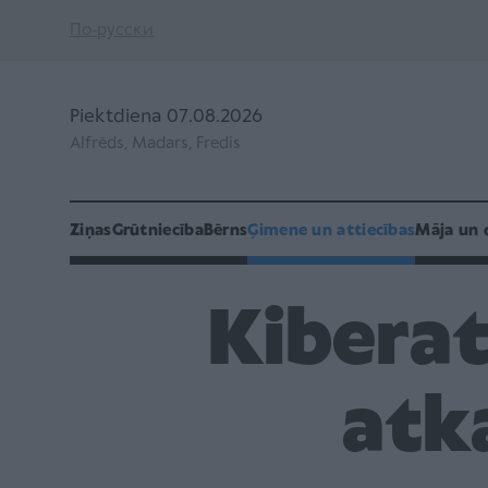
По-русски
Piektdiena 07.08.2026
Alfrēds, Madars, Fredis
Ziņas
Grūtniecība
Bērns
Ģimene un attiecības
Māja un 
Kiberat
atka