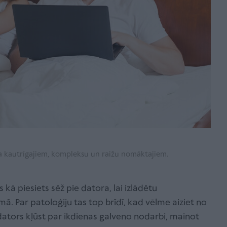
ņa kautrīgajiem, kompleksu un raižu nomāktajiem.
s kā piesiets sēž pie datora, lai izlādētu
mā. Par patoloģiju tas top brīdī, kad vēlme aiziet no
dators kļūst par ikdienas galveno nodarbi, mainot