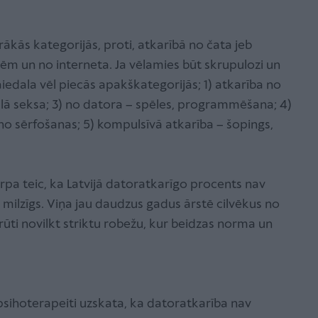
rākās kategorijās, proti, atkarībā no čata jeb
lēm un no interneta. Ja vēlamies būt skrupulozi un
āiedala vēl piecās apakškategorijās; 1) atkarība no
uālā seksa; 3) no datora – spēles, programmēšana; 4)
no sērfošanas; 5) kompulsīvā atkarība – šopings,
pa teic, ka Latvijā datoratkarīgo procents nav
ir milzīgs. Viņa jau daudzus gadus ārstē cilvēkus no
ūti novilkt striktu robežu, kur beidzas norma un
psihoterapeiti uzskata, ka datoratkarība nav