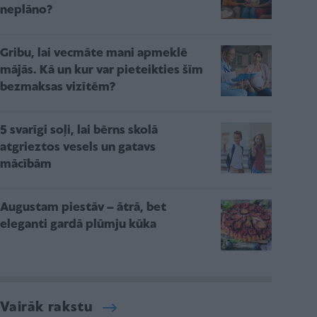
neplāno?
Gribu, lai vecmāte mani apmeklē
mājās. Kā un kur var pieteikties šīm
bezmaksas vizītēm?
5 svarīgi soļi, lai bērns skolā
atgrieztos vesels un gatavs
mācībām
Augustam piestāv – ātrā, bet
eleganti gardā plūmju kūka
Vairāk rakstu