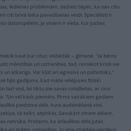
ības, ikdienas problēmām, dažreiz tāpēc, ka nav citu
i citi brīvā laika pavadīšanas veidi. Speciālisti ir
s no datorspēlēm, ja viņiem ir vieta, kur justies
jāmeklē kaut kur citur, visbiežāk – ģimenē. “Ja bērns
dz mīlestības un uzmanības, tad, nonākot krīzē vai
vs un atkarīgs. Var kļūt arī agresīvs un psihotisks,”
ē bijis gadījums, kad māte vēlējusies fiziski
 tad viņš, lai tiktu pie savas rotaļlietas, ar cirvi
rpa. “Un vēl kāds piemērs. Pirms vairākiem gadiem
ulībā piedzima dēls, kura audzināšanā viņš
dzekļus, tā teikt, atpirkās. Savukārt otram dēlam,
ības netrūka. Protams, ka ārlaulības dēls jutās
rūka arī mātes uzmanības, jo viņa strādāja vairākos