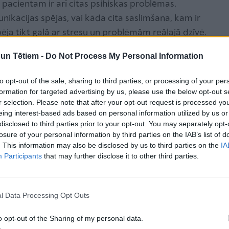
i pacientam ir arī citas psihiskas problēmas.
ikācijas spējas, vai kāda cita saslimšana, kam ir
ēja tikt galā ar stresu un problēmām reālajā dzīvē.
n Tētiem -
Do Not Process My Personal Information
mnūjiņa kautrīgajiem, kompleksu un raižu
, kur var brīvi izpausties, atrast domubiedrus un
to opt-out of the sale, sharing to third parties, or processing of your per
 arī tīkls, no kura grūti izrauties.
formation for targeted advertising by us, please use the below opt-out s
r selection. Please note that after your opt-out request is processed y
eing interest-based ads based on personal information utilized by us or
stāvīga, atsevišķa kaite, parasti
disclosed to third parties prior to your opt-out. You may separately opt-
losure of your personal information by third parties on the IAB’s list of
as psihiskas problēmas. Piemēram,
. This information may also be disclosed by us to third parties on the
IA
Participants
that may further disclose it to other third parties.
omunikācijas spējas, vai kāda cita
nojoši simptomi – hroniska nespēja
l Data Processing Opt Outs
su un problēmām reālajā dzīvē.
o opt-out of the Sharing of my personal data.