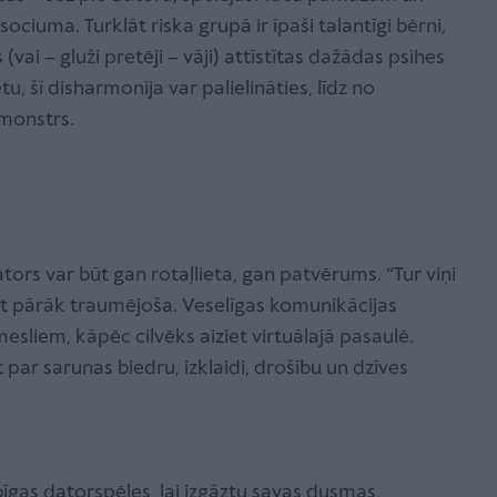
ciuma. Turklāt riska grupā ir īpaši talantīgi bērni,
 (vai – gluži pretēji – vāji) attīstītas dažādas psihes
tu, šī disharmonija var palielināties, līdz no
monstrs.
ors var būt gan rotaļlieta, gan patvērums. “Tur viņi
iet pārāk traumējoša. Veselīgas komunikācijas
esliem, kāpēc cilvēks aiziet virtuālajā pasaulē.
ar sarunas biedru, izklaidi, drošību un dzīves
bīgas datorspēles, lai izgāztu savas dusmas,