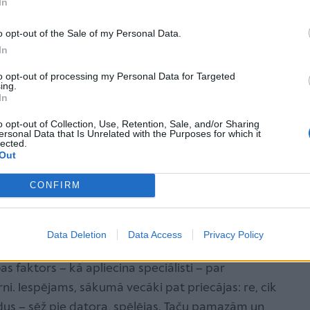
In
o opt-out of the Sale of my Personal Data.
In
espējām ir iespēja būt anonīmam. Tieši šeit dzimst
 būt jebkas – sieviete, vīrietis, bērns, vecmāmiņa,
to opt-out of processing my Personal Data for Targeted
ing.
iedrības prezidents. Ja nepatīk viens sarunas biedrs,
In
itu.
o opt-out of Collection, Use, Retention, Sale, and/or Sharing
ersonal Data that Is Unrelated with the Purposes for which it
lected.
Out
CONFIRM
riem. Vajag vēl un vēl!
dus uzziņas materiālus, cilvēks var aizrauties un
 vajag vēl, vēl un vēl jaunumus.
Data Deletion
Data Access
Privacy Policy
 faktors – kā apliecina speciālisti – par
rni. Iespējams, sākumā vecāki pat priecājas: re, cik
dus – sēž pie datora, spēlējas. Taču pamazām un