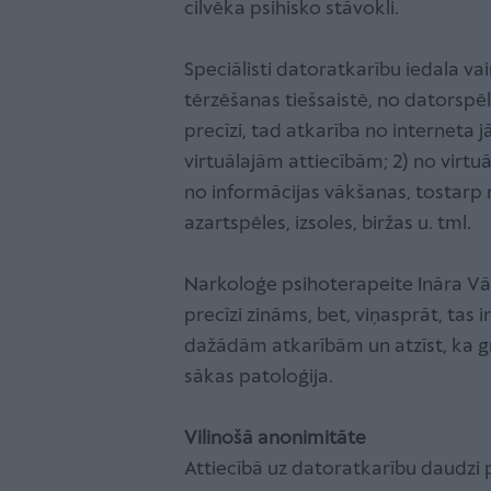
cilvēka psihisko stāvokli.
Speciālisti datoratkarību iedala vai
tērzēšanas tiešsaistē, no datorspē
precīzi, tad atkarība no interneta j
virtuālajām attiecībām; 2) no virt
no informācijas vākšanas, tostarp 
azartspēles, izsoles, biržas u. tml.
Narkoloģe psihoterapeite Ināra Vār
precīzi zināms, bet, viņasprāt, tas 
dažādām atkarībām un atzīst, ka gr
sākas patoloģija.
Vilinošā anonimitāte
Attiecībā uz datoratkarību daudzi 