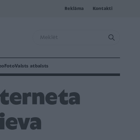
Reklāma
Kontakti
eo
Foto
Valsts atbalsts
nterneta
sieva