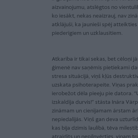
aizvainojumu, atslēgtos no vientul
ko iesākt, nekas neaizrauj, nav zinām
atklājuši, ka jaunieši spēj atteiktie
piederīgiem un uzklausītiem.
Atkarība ir tikai sekas, bet cēloņi 
ģimenē nav saņēmis pietiekami dau
stresa situācijā, viņš kļūs destruktī
uzskata psihoterapeite. Viņas praks
ierobežot dēla pieeju pie datora. “Un
izskaldīja durvis!” stāsta Ināra Vā
zināmam un cienījamam ārstam ārla
nepiedalījās. Viņš gan deva uzturlī
kas bija dzimis laulībā, tēva mīlest
atraidīts un nepilnvērtīgs, viņam t