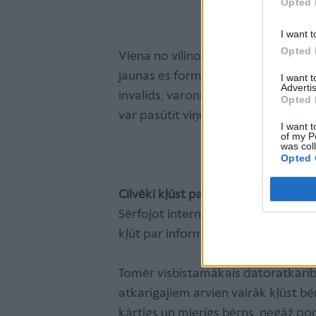
Opted 
I want t
Opted 
Viena no vilinošākajām interneta i
jaunas es formas. Kibertelpā tu vari
I want 
Advertis
invalīds, varonis, pat puķkopības b
Opted 
var pasūtīt viņu tālāk un sameklēt c
I want t
of my P
was col
Opted 
Cilvēki kļūst par informācijas vampī
Sērfojot internetā un meklējot dažā
kļūt par informācijas vampīru – kad
Tomēr visbīstamākais datoratkarības
atkarīgajiem arvien vairāk kļūst bē
kārtīgs un mierīgs bērns, negāž po