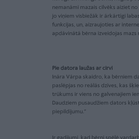
nemanāmi mazais cilvēks aiziet no so
jo viņiem visbiežāk ir ārkārtīgi labas
funkcijas, un, aizraujoties ar interne
apdāvinātā bērna izveidojas mazs 
Pie datora laužas ar cirvi
Ināra Vārpa skaidro, ka bērniem dat
paslēpjas no reālās dzīves, kas šķ
trūkums ir viens no galvenajiem iem
Daudziem pusaudžiem dators kļūst p
piepildījumu.”
Ir gadījumi, kad bērni spēlē vardar