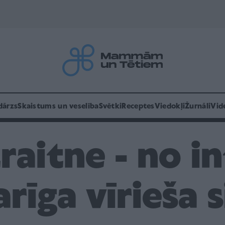
dārzs
Skaistums un veselība
Svētki
Receptes
Viedokļi
Žurnāli
Vid
raitne - no i
rīga vīrieša 