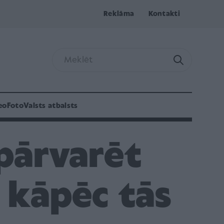
Reklāma
Kontakti
eo
Foto
Valsts atbalsts
 pārvarēt
, kāpēc tās