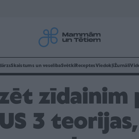
dārzs
Skaistums un veselība
Svētki
Receptes
Viedokļi
Žurnāli
Vid
zēt zīdainim
US 3 teorijas