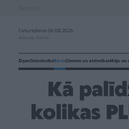
По-русски
Ceturtdiena 06.08.2026
Askolds, Aisma
Ziņas
Grūtniecība
Bērns
Ģimene un attiecības
Māja un 
Kā palīd
kolikas PL