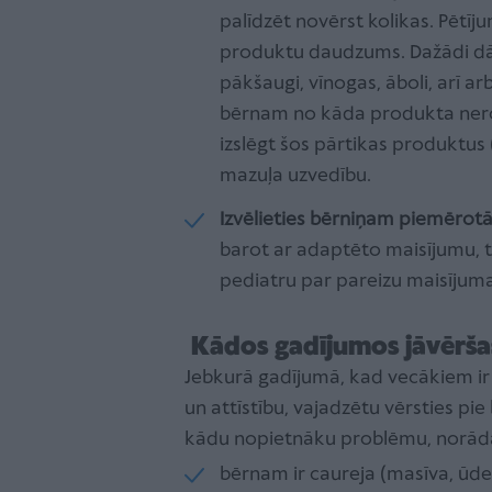
palīdzēt novērst kolikas. Pētīj
produktu daudzums. Dažādi dār
pākšaugi, vīnogas, āboli, arī arb
bērnam no kāda produkta nero
izslēgt šos pārtikas produktus
mazuļa uzvedību.
Izvēlieties bērniņam piemērot
barot ar adaptēto maisījumu, ta
pediatru par pareizu maisījuma 
Kādos gadījumos jāvēršas
Jebkurā gadījumā, kad vecākiem ir 
un attīstību, vajadzētu vērsties pi
kādu nopietnāku problēmu, norāda s
bērnam ir caureja (masīva, ūde