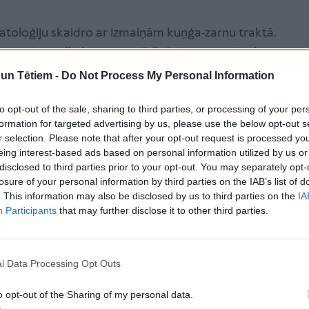
patoloģiju skaidro ar izmaiņām kuņģa-zarnu traktā.
govs piena olbaltuma sensibilizācija, nepareiza bērna
cijas sindroms, kuņģa-zarnu trakta nobrieduma
n Tētiem -
Do Not Process My Personal Information
, izmainīts zarnu mikrobioms.
to opt-out of the sale, sharing to third parties, or processing of your per
anu skaidro ar bioloģiskiem faktoriem: nenobriedušu
formation for targeted advertising by us, please use the below opt-out s
ņģa zarnu trakts darbojas nepilnvērtīgi, kā arī
r selection. Please note that after your opt-out request is processed y
eing interest-based ads based on personal information utilized by us or
s laikā, gan pēc tās, kas tiek saistīta ar lielāku
disclosed to third parties prior to your opt-out. You may separately opt-
losure of your personal information by third parties on the IAB’s list of
. This information may also be disclosed by us to third parties on the
IA
ka kolikas ir psihosociāls fenomens. Kolikas saista ar
Participants
that may further disclose it to other third parties.
tivitāti un vecāku faktoriem – visbiežāk runājot
s līmeni, kas tiek nodots bērnam.
l Data Processing Opt Outs
o opt-out of the Sharing of my personal data.
 stāvoklis, un tas ir pašlimitējošs process, skaidro