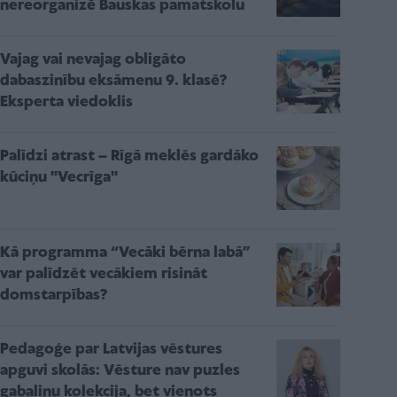
nereorganizē Bauskas pamatskolu
Vajag vai nevajag obligāto
dabaszinību eksāmenu 9. klasē?
Eksperta viedoklis
Palīdzi atrast – Rīgā meklēs gardāko
kūciņu ''Vecrīga''
Kā programma “Vecāki bērna labā”
var palīdzēt vecākiem risināt
domstarpības?
Pedagoģe par Latvijas vēstures
apguvi skolās: Vēsture nav puzles
gabaliņu kolekcija, bet vienots