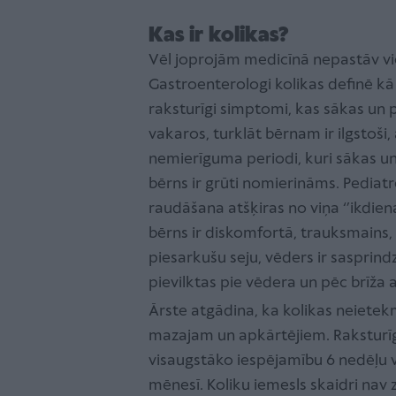
Kas ir kolikas?
Vēl joprojām medicīnā nepastāv vien
Gastroenterologi kolikas definē kā
raksturīgi simptomi, kas sākas un p
vakaros, turklāt bērnam ir ilgstoši
nemierīguma periodi, kuri sākas u
bērns ir grūti nomierināms. Pediatr
raudāšana atšķiras no viņa ‘’ikdiena
bērns ir diskomfortā, trauksmains,
piesarkušu seju, vēders ir sasprindz
pievilktas pie vēdera un pēc brīža 
Ārste atgādina, ka kolikas neietek
mazajam un apkārtējiem. Raksturīgs,
visaugstāko iespējamību 6 nedēļu v
mēnesī. Koliku iemesls skaidri nav 