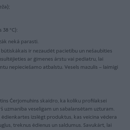
eža);
 38 °C):
zāk nekā parasti.
 būtiskākais ir nezaudēt pacietību un nešaubīties
nsultējieties ar ģimenes ārstu vai pediatru, lai
mtu nepieciešamo atbalstu. Vesels mazulis – laimīgi
īns Čerjomuhins skaidro, ka koliku profilaksei
š uzmanība veselīgam un sabalansētam uzturam.
ēdienkartes izslēgt produktus, kas veicina vēdera
ugļus, treknus ēdienus un saldumus. Savukārt, lai