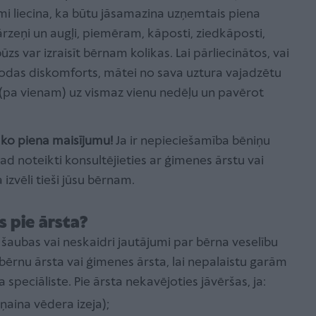
umi liecina, ka būtu jāsamazina uzņemtais piena
zeņi un augļi, piemēram, kāposti, ziedkāposti,
ūzs var izraisīt bērnam kolikas. Lai pārliecinātos, vai
das diskomforts, mātei no sava uztura vajadzētu
 (pa vienam) uz vismaz vienu nedēļu un pavērot
āko piena maisījumu!
Ja ir nepieciešamība bēniņu
d noteikti konsultējieties ar ģimenes ārstu vai
izvēli tieši jūsu bērnam.
 pie ārsta?
šaubas vai neskaidri jautājumi par bērna veselību
e bērnu ārsta vai ģimenes ārsta, lai nepalaistu garām
peciāliste. Pie ārsta nekavējoties jāvēršas, ja:
ņaina vēdera izeja);