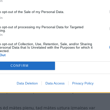
In
ītos simptomus, ārste iesaka:
o opt-out of the Sale of my Personal Data.
emeslu!
Vecākiem vispirms vajadzētu novērtēt, vai
In
ērna raudāšanai – izsalkums, paaugstinātā
k izslēgti, var lēnām pašūpot mazuli vai viegli
to opt-out of processing my Personal Data for Targeted
ing.
 kad palīdz “baltais troksnis” vai silta vanna, taču
In
, kas šķeļ gāzu burbulīšus zarnās, turklāt
o opt-out of Collection, Use, Retention, Sale, and/or Sharing
isko zarnu mikrofloru.
ersonal Data that Is Unrelated with the Purposes for which it
lected.
Out
nas paradumiem un tehnikai!
Māmiņai jāpārliecinās,
as tehnika. Tāpat būtu ieteicams, ka zīdainis no
CONFIRM
 pēc tam ēd no otras krūts. Svarīgi, lai ēšanas laikā
rādu leņķī un pēc ēšanas tiktu sagaidīta atraudziņa.
Data Deletion
Data Access
Privacy Policy
i zīdainis nesarijās gaisu ēšanas laikā, tāpēc jāatrod
pudelītes knupītis. Atcerieties, ka jāizvairās arī
ns ēd mātes pienu, tad mātes uztura izmaiņas var