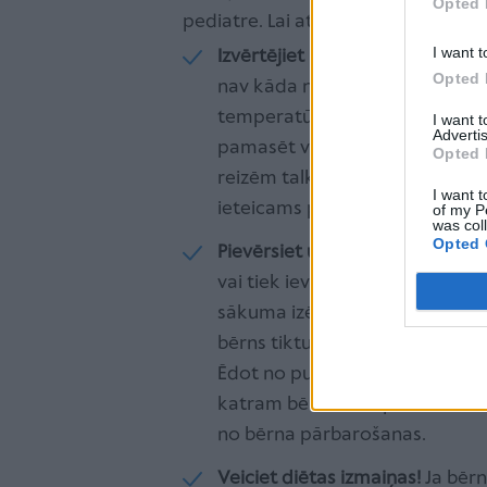
Opted 
pediatre. Lai atvieglotu koliku rad
I want t
Izvērtējiet bērna raudāšanas i
Opted 
nav kāda novēršama iemesla b
temperatūra. Ja citi iemesli tie
I want 
Advertis
pamasēt vēderiņu. Ir situācijas,
Opted 
reizēm talkā jāņem medikamenti
I want t
ieteicams padomāt arī par dab
of my P
was col
Opted 
Pievērsiet uzmanību bērna ēša
vai tiek ievērota pareiza zīšan
sākuma izēd vienu krūti un tikai
bērns tiktu pozicionēts 30-40 g
Ēdot no pudelītes, ir svarīgi, la
katram bērnam vispiemērotākais 
no bērna pārbarošanas.
Veiciet diētas izmaiņas!
Ja bēr