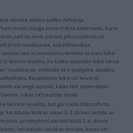
a vienota zīdaiņu koliku definīcija.
 funkcionālu kuņģa-zarnu trakta saslimšanu, kurai
āriet paši no sevis, parasti pēcpusdienās un
, atkārtoti raudāšanas, aizkaitināmības,
n beidzas bez acīmredzama iemesla un kuru laikā
e D. Brenča skaidro, ka koliku epizodes laikā bērna
s’’ raudāšanas, visbiežāk tā ir spalgāka, skaļāka,
 uzbudināts. Raudāšanas laikā var novērot
ināts vai viegli uzpūsts, kājas tiek sistemātiski
atlaistas, rokas sažņaudzas dūrēs.
mē bērniņa veselību, bet gan rada diskomfortu
 ka zīdaiņu kolikas sākas 2.-3. dzīves nedēļā, ar
ecumā, un simptomi parasti izzūd 3.-4. dzīves
zināms, bet pastāv vairākas teorijas, kuras var