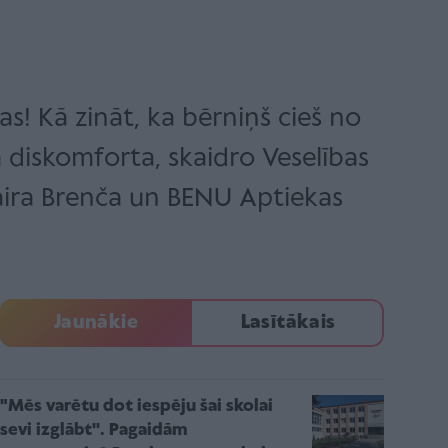
s! Kā zināt, ka bērniņš cieš no
ā diskomforta, skaidro Veselības
aira Brenča un BENU Aptiekas
Jaunākie
Lasītākais
"Mēs varētu dot iespēju šai skolai
sevi izglābt''. Pagaidām