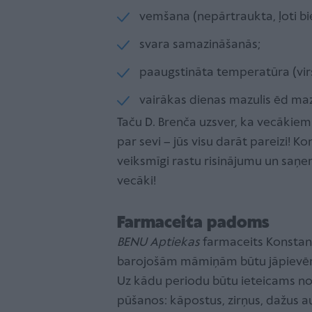
vemšana (nepārtraukta, ļoti bi
svara samazināšanās;
paaugstināta temperatūra (virs
vairākas dienas mazulis ēd ma
Taču D. Brenča uzsver, ka vecākiem
par sevi – jūs visu darāt pareizi! Ko
veiksmīgi rastu risinājumu un saņe
vecāki!
Farmaceita padoms
BENU Aptiekas
farmaceits Konstant
barojošām māmiņām būtu jāpievēr
Uz kādu periodu būtu ieteicams no 
pūšanos: kāpostus, zirņus, dažus a