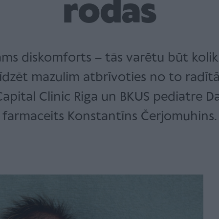
rodas
s diskomforts – tās varētu būt kolika
īdzēt mazulim atbrīvoties no to radīt
pital Clinic Riga un BKUS pediatre D
farmaceits Konstantīns Čerjomuhins.