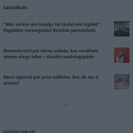
Lasītākais
"Mēs varētu dot iespēju šai skolai sevi izglābt''.
Pagaidām nereorganizē Bauskas pamatskolu
Bīstamie mīti par bērnu valodu, kas vecākiem
atņem dārgo laiku – skaidro audiologopēde
Bērni sajūsmā par putu ballītēm. Bet cik tās ir
drošas?
Līdzīgi raksti