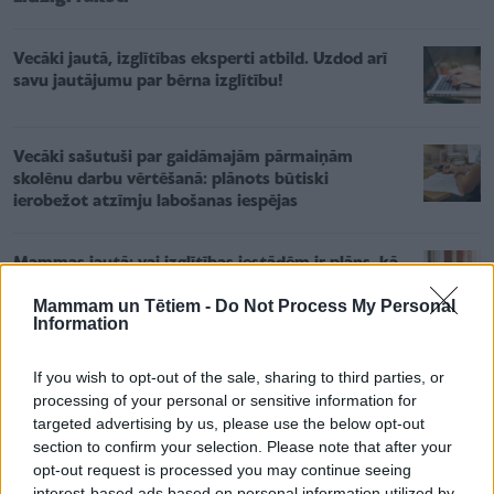
Vecāki jautā, izglītības eksperti atbild. Uzdod arī
savu jautājumu par bērna izglītību!
Vecāki sašutuši par gaidāmajām pārmaiņām
skolēnu darbu vērtēšanā: plānots būtiski
ierobežot atzīmju labošanas iespējas
Mammas jautā: vai izglītības iestādēm ir plāns, kā
glābt bērnus X stundā?
Mammam un Tētiem -
Do Not Process My Personal
Information
Atbild Valsts izglītības satura centra (VISC) pārstāve
If you wish to opt-out of the sale, sharing to third parties, or
processing of your personal or sensitive information for
Liene Bērziņa:
targeted advertising by us, please use the below opt-out
"Šobrīd tiesiskajā regulējumā nav nodefinēts, kas ir
section to confirm your selection. Please note that after your
opt-out request is processed you may continue seeing
atgādnes. VISC Iekļaujošās un speciālās izglītības
interest-based ads based on personal information utilized by