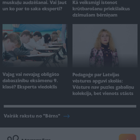
Kā veiksmīgi īstenot
muskuļu audzēšanai. Vai ļaut
krūtbarošanu priekšlaikus
un ko par to saka eksperti?
dzimušam bērniņam
Vajag vai nevajag obligāto
Pedagoģe par Latvijas
dabaszinību eksāmenu 9.
vēstures apguvi skolās:
klasē? Eksperta viedoklis
Vēsture nav puzles gabaliņu
kolekcija, bet vienots stāsts
Vairāk rakstu no "Bērns"