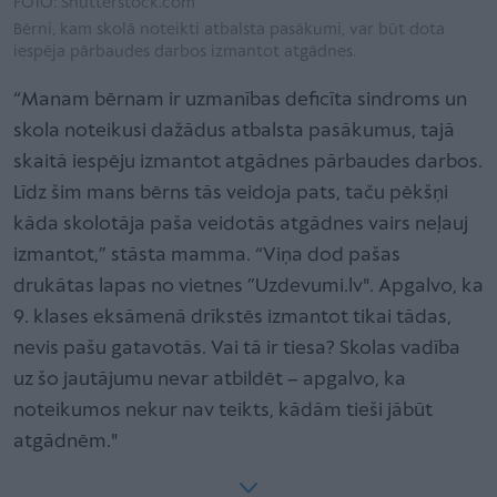
FOTO: Shutterstock.com
Bērni, kam skolā noteikti atbalsta pasākumi, var būt dota
iespēja pārbaudes darbos izmantot atgādnes.
“Manam bērnam ir uzmanības deficīta sindroms un
skola noteikusi dažādus atbalsta pasākumus, tajā
skaitā iespēju izmantot atgādnes pārbaudes darbos.
Līdz šim mans bērns tās veidoja pats, taču pēkšņi
kāda skolotāja paša veidotās atgādnes vairs neļauj
izmantot,” stāsta mamma. “Viņa dod pašas
drukātas lapas no vietnes ”Uzdevumi.lv". Apgalvo, ka
9. klases eksāmenā drīkstēs izmantot tikai tādas,
nevis pašu gatavotās. Vai tā ir tiesa? Skolas vadība
uz šo jautājumu nevar atbildēt – apgalvo, ka
noteikumos nekur nav teikts, kādām tieši jābūt
atgādnēm."