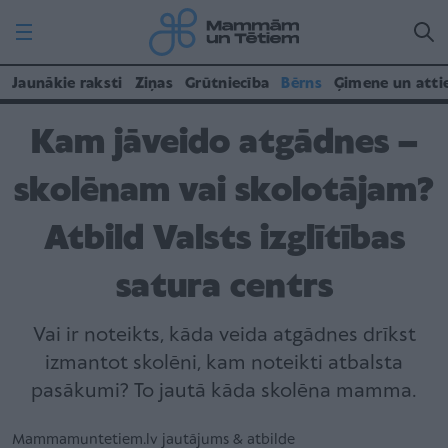
Jaunākie raksti
Ziņas
Grūtniecība
Bērns
Ģimene un atti
Kam jāveido atgādnes –
skolēnam vai skolotājam?
Atbild Valsts izglītības
satura centrs
Vai ir noteikts, kāda veida atgādnes drīkst
izmantot skolēni, kam noteikti atbalsta
pasākumi? To jautā kāda skolēna mamma.
Mammamuntetiem.lv jautājums & atbilde