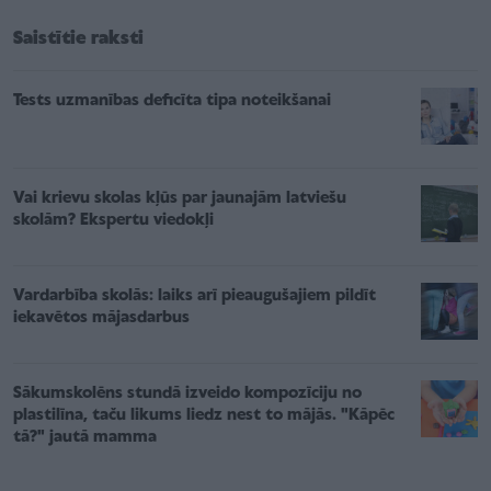
Saistītie raksti
Tests uzmanības deficīta tipa noteikšanai
Vai krievu skolas kļūs par jaunajām latviešu
skolām? Ekspertu viedokļi
Vardarbība skolās: laiks arī pieaugušajiem pildīt
iekavētos mājasdarbus
Sākumskolēns stundā izveido kompozīciju no
plastilīna, taču likums liedz nest to mājās. "Kāpēc
tā?" jautā mamma