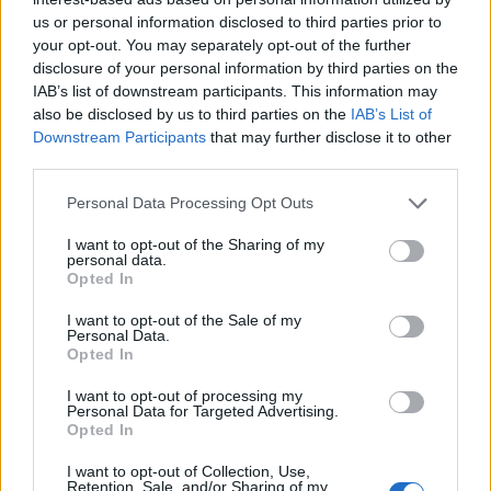
nodaļas izveidotajos metodiskajos ieteikumos
us or personal information disclosed to third parties prior to
“Atbalsta pasākumu nodrošināšana izglītības
your opt-out. You may separately opt-out of the further
disclosure of your personal information by third parties on the
iestādēs” paskaidrots, ka atgādne ir īsā,
IAB’s list of downstream participants. This information may
koncentrētā veidā sniegta vizuāla informācija, kas
also be disclosed by us to third parties on the
IAB’s List of
skolēnam ar speciālām vajadzībām palīdz veikt
Downstream Participants
that may further disclose it to other
third parties.
uzdevumu [1].
Personal Data Processing Opt Outs
Metodiskajos ieteikumos arī pastāstīts, kā atgādnes
I want to opt-out of the Sharing of my
personal data.
var izmantot mācību satura apguvē un parādīti
Opted In
atgādņu paraugi dažādos mācību priekšmetos.
I want to opt-out of the Sale of my
Personal Data.
Vienlaikus ir uzsvērts, ka mācību grāmata vai
Opted In
skolēna pierakstu klade nav atgādne, un
I want to opt-out of processing my
pārbaudes darbos un eksāmenos tās
Personal Data for Targeted Advertising.
Opted In
izmantot nedrīkst.
I want to opt-out of Collection, Use,
Retention, Sale, and/or Sharing of my