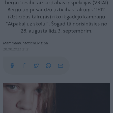
bērnu tiesību aizsardzības inspekcijas (VBTAI)
Bērnu un pusaudžu uzticības tālrunis 116111
(Uzticības tālrunis) rīko ikgadējo kampaņu
“Atpakaļ uz skolu!”. Šogad tā norisināsies no
28. augusta līdz 3. septembrim.
Mammamuntetiem.lv ziņa
28.08.2023 21:21