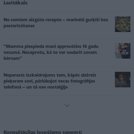
Lasītākais
No somiem aizgūta recepte – marinēti gurķīši bez
pasterizēšanas
''Mamma piespieda mani apprecēties 16 gadu
vecumā. Nesaprotu, kā to var nodarīt savam
bērnam''
Neparasts izskaidrojums tam, kāpēc dažreiz
pieķeram sevi, pārlūkojot vecas fotogrāfijas
telefonā – un tā nav nostalģija
Konsultācijas iespējams saņemt: