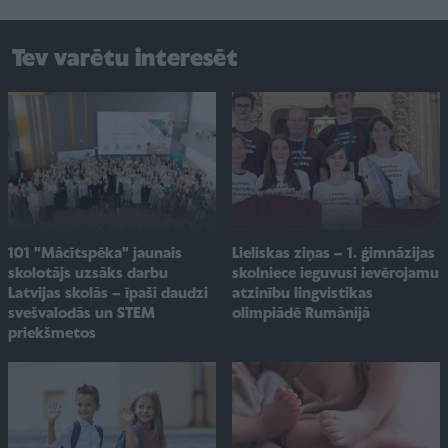
Tev varētu interesēt
101 "Mācītspēka" jaunais
Lieliskas ziņas – 1. ģimnāzijas
skolotājs uzsāks darbu
skolniece ieguvusi ievērojamu
Latvijas skolās – īpaši daudzi
atzinību lingvistikas
svešvalodās un STEM
olimpiādē Rumānijā
priekšmetos