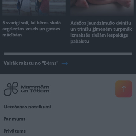
5 svarīgi soļi, lai bērns skolā
Ādažos jaundzimušo dvīnīšu
atgrieztos vesels un gatavs
un trīnīšu ģimenēm turpmāk
mācībām
izmaksās tiešām iespaidīgu
pabalstu
Vairāk rakstu no "Bērns"
Lietošanas noteikumi
Par mums
Privātums