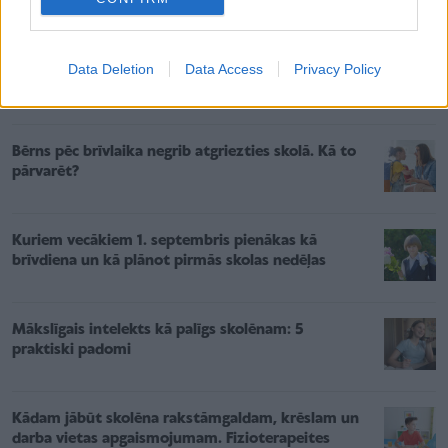
uzsākšanu padarītu vieglāku.”
Data Deletion
Data Access
Privacy Policy
Saistītie raksti
Bērns pēc brīvlaika negrib atgriezties skolā. Kā to
pārvarēt?
Kuriem vecākiem 1. septembris pienākas kā
brīvdiena un kā plānot pirmās skolas nedēļas
Mākslīgais intelekts kā palīgs skolēnam: 5
praktiski padomi
Kādam jābūt skolēna rakstāmgaldam, krēslam un
darba vietas apgaismojumam. Fizioterapeites