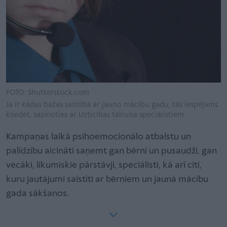
FOTO: Shutterstock.com
Ja ir kādas bažas saistībā ar jauno mācību gadu, tās iespējams
kliedēt, sazinoties ar Uzticības tālruņa speciālistiem.
Kampaņas laikā psihoemocionālo atbalstu un
palīdzību aicināti saņemt gan bērni un pusaudži, gan
vecāki, likumiskie pārstāvji, speciālisti, kā arī citi,
kuru jautājumi saistīti ar bērniem un jaunā mācību
gada sākšanos.