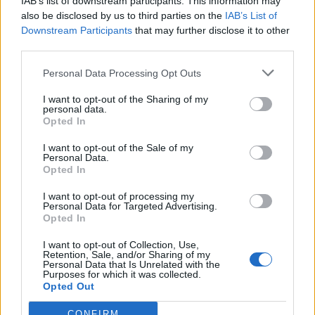
IAB’s list of downstream participants. This information may
also be disclosed by us to third parties on the
IAB’s List of
un nemieru. Svarīgi atcerēties, ka ikkatra emocija ir
Downstream Participants
that may further disclose it to other
saprotama un akceptējama – patiesi sadzirdēt
third parties.
bērna teikto ir pirmais solis uz risinājumu, ja bērns
Personal Data Processing Opt Outs
saskaras ar negatīvām emocijām, domājot par
atgriešanos izglītības iestādē. Katra bērna pieredze
I want to opt-out of the Sharing of my
personal data.
skolā var būt atšķirīga, tieši tāpēc ir tik būtiski
Opted In
ieklausīties, atbalstīt, iedrošināt un neatstāt bērnu
I want to opt-out of the Sale of my
vienu ar jautājumiem! Tomēr dažkārt arī vecākiem
Personal Data.
Opted In
un speciālistiem rodas jautājumi par to, kā bērnu vai
pusaudzi vislabāk stiprināt, lai mazinātu satraukumu,
I want to opt-out of processing my
Personal Data for Targeted Advertising.
kas saistīts ar skolu – nevienam vecākam vai
Opted In
speciālistam nav jāpaliek vienam ar savām bažām!
I want to opt-out of Collection, Use,
Ikvienam vecākam, likumiskajam pārstāvim un
Retention, Sale, and/or Sharing of my
Personal Data that Is Unrelated with the
speciālistam ir iespēja saņemt atbalstu saistībā ar
Purposes for which it was collected.
Opted Out
bērniem, kopīgi ar konsultantu pārrunāt grūtības un
meklēt iespējamos risinājumus, lai skolas gaitu
CONFIRM