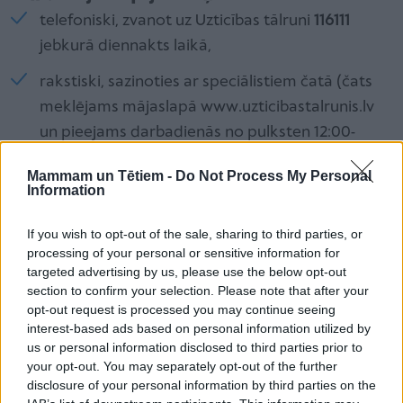
telefoniski, zvanot uz Uzticības tālruni
116111
jebkurā diennakts laikā,
rakstiski, sazinoties ar speciālistiem čatā (čats
meklējams mājaslapā www.uzticibastalrunis.lv
un pieejams darbadienās no pulksten 12:00-
20:00),
Mammam un Tētiem -
Do Not Process My Personal
Information
e-konsultācijas veidā (e-konsultācijas iespējams
saņemt, gan rakstot uz e-pasta adresi
If you wish to opt-out of the sale, sharing to third parties, or
uzticibaspasts116111@bti.gov.lv
, gan aizpildot e-
processing of your personal or sensitive information for
konsultācijas formu mājaslapā
targeted advertising by us, please use the below opt-out
section to confirm your selection. Please note that after your
www.uzticibastalrunis.lv
).
opt-out request is processed you may continue seeing
interest-based ads based on personal information utilized by
us or personal information disclosed to third parties prior to
“Uzsākot jaunu mācību gadu, bērni un pusaudži var
your opt-out. You may separately opt-out of the further
sastapties ar dažādām jūtām – tās var būt
prieka
un
disclosure of your personal information by third parties on the
gaidu pilnas vai nest sev līdzi bailes, bažas, apjukumu