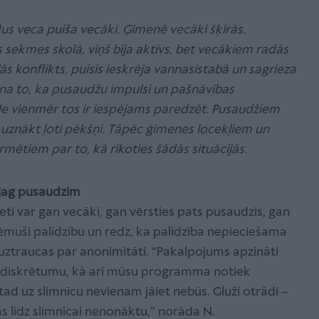
dus veca puiša vecāki. Ģimenē vecāki šķīrās.
s sekmes skolā, viņš bija aktīvs, bet vecākiem radās
ēlās konflikts, puisis ieskrēja vannasistabā un sagrieza
cina to, ka pusaudžu impulsi un pašnāvības
Ne vienmēr tos ir iespējams paredzēt. Pusaudžiem
uznākt ļoti pēkšņi. Tāpēc ģimenes locekļiem un
mētiem par to, kā rīkoties šādās situācijās.
vajag pusaudzim
ti var gan vecāki, gan vērsties pats pusaudzis, gan
ņēmuši palīdzību un redz, ka palīdzība nepieciešama
jāuztraucas par anonimitāti. “Pakalpojums apzināti
jas diskrētumu, kā arī mūsu programma notiek
ad uz slimnīcu nevienam jāiet nebūs. Gluži otrādi –
as līdz slimnīcai nenonāktu,” norāda N.