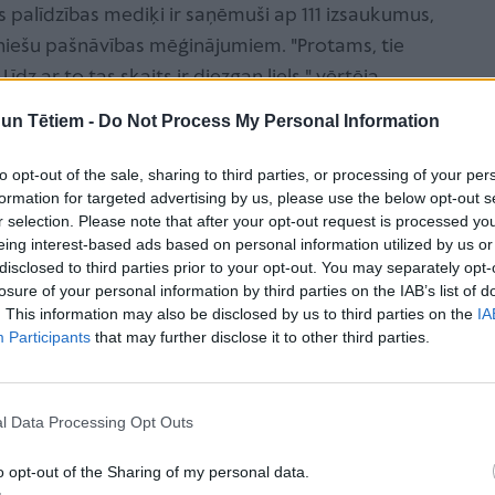
 palīdzības mediķi ir saņēmuši ap 111 izsaukumus,
auniešu pašnāvības mēģinājumiem. "Protams, tie
dz ar to tas skaits ir diezgan liels," vērtēja
ar pašnāvību un depresija patlaban starp
n Tētiem -
Do Not Process My Personal Information
"ir ļoti izplatīta problēma". Līdz šim palīdzība ir
amgad Veselības ministrija ir radusi finansējumu 80
to opt-out of the sale, sharing to third parties, or processing of your per
formation for targeted advertising by us, please use the below opt-out s
ammā.
r selection. Please note that after your opt-out request is processed y
in divus piemērus, kad jaunieši un viņu vecāki ir
eing interest-based ads based on personal information utilized by us or
ntrā. Tās raksturo situācijas, ar kurām saskaras
disclosed to third parties prior to your opt-out. You may separately opt-
losure of your personal information by third parties on the IAB’s list of
. This information may also be disclosed by us to third parties on the
IA
as ārstējās no depresijas. Pirms tam pusaudze labi
Participants
that may further disclose it to other third parties.
Bija dienas, kad viņa vispār neizkāpa no gultas, bet
ta hobijus, kas agrāk interesēja. Ģimenē radās
l Data Processing Opt Outs
resija. Tika izrakstīti medikamenti depresijas
e iet neatsāka, turpināja palikt mājās un laiku
o opt-out of the Sharing of my personal data.
ā meitene bija pārdozējusi medikamentu. Pusaudžu