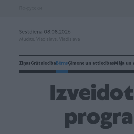
По-русски
Sestdiena 08.08.2026
Mudīte, Vladislavs, Vladislava
Ziņas
Grūtniecība
Bērns
Ģimene un attiecības
Māja un 
Izveido
progr