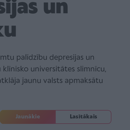
ijas un
ku
emtu palīdzību depresijas un
klīnisko universitātes slimnīcu,
tklāja jaunu valsts apmaksātu
Jaunākie
Lasītākais