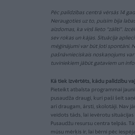
Pēc palīdzības centrā vērsās 14 ga
Neraugoties uz to, puisim bija laba
aizdomas, ka viņš lieto “zālīti”. Izc
sev rokas un kājas. Situācija aplie
mēģinājumi var būt ļoti spontāni. 
pašnāvnieciskais noskaņojums var 
tuviniekiem jābūt gataviem un infor
Kā tiek izvērtēts, kādu palīdzību 
Pieteikt atbalsta programmai jaunie
pusaudža draugi, kuri paši šeit sa
arī draugam, ārsti, skolotāji. Nav 
veidots tāds, lai ievērotu situāci
Pusaudžu resursu centra telpās. Tāt
mūsu mērķis ir, lai bērni pēc iespēj