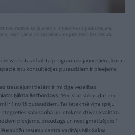
istīties, redzot, ka jaunietim ir tieksme uz paškaitējumu.
okām, kas ir viena no paškaitējuma pazīmēm, kas nebūtu
mo reizi īstenota atbalsta programma jauniešiem, kuras
 speciālistu konsultācijas pusaudžiem ir pieejama
s traucējumi tiešām ir milzīga veselības
hiatrs Ņikita Bezbordovs
: "Pēc statistikas datiem
mi ir 1 no 15 pusaudžiem. Tas ietekmē viņa spēju
, integrēties sabiedrībā un ietekmē dzīves kvalitāti.
udžiem pieejams, draudzīgs un nestigmatizējošs."
 Pusaudžu resursu centra vadītājs Nils Sakss