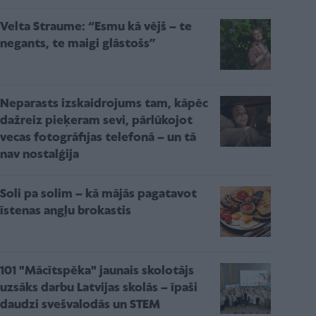
Velta Straume: “Esmu kā vējš – te
negants, te maigi glāstošs”
Neparasts izskaidrojums tam, kāpēc
dažreiz pieķeram sevi, pārlūkojot
vecas fotogrāfijas telefonā – un tā
nav nostalģija
Soli pa solim – kā mājās pagatavot
īstenas angļu brokastis
101 "Mācītspēka" jaunais skolotājs
uzsāks darbu Latvijas skolās – īpaši
daudzi svešvalodās un STEM