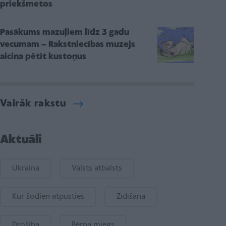
priekšmetos
Pasākums mazuļiem līdz 3 gadu
vecumam – Rakstniecības muzejs
aicina pētīt kustoņus
Vairāk rakstu
Aktuāli
Ukraina
Valsts atbalsts
Kur šodien atpūsties
Zīdīšana
Drošība
Bērna miegs