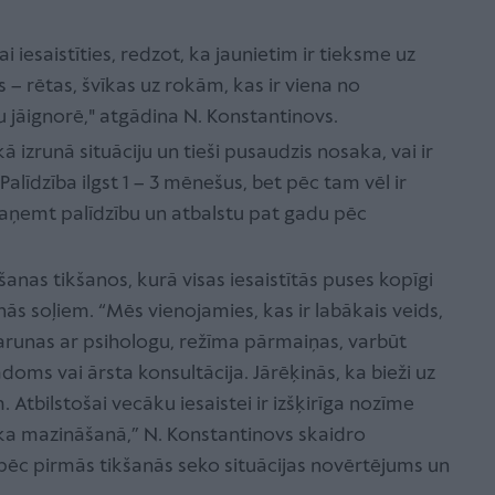
ai iesaistīties, redzot, ka jaunietim ir tieksme uz
 rētas, švīkas uz rokām, kas ir viena no
jāignorē," atgādina N. Konstantinovs.
ikā izrunā situāciju un tieši pusaudzis nosaka, vai ir
alīdzība ilgst 1 – 3 mēnešus, bet pēc tam vēl ir
aņemt palīdzību un atbalstu pat gadu pēc
ēšanas tikšanos, kurā visas iesaistītās puses kopīgi
s soļiem. “Mēs vienojamies, kas ir labākais veids,
r sarunas ar psihologu, režīma pārmaiņas, varbūt
oms vai ārsta konsultācija. Jārēķinās, ka bieži uz
Atbilstošai vecāku iesaistei ir izšķirīga nozīme
ska mazināšanā,” N. Konstantinovs skaidro
pēc pirmās tikšanās seko situācijas novērtējums un