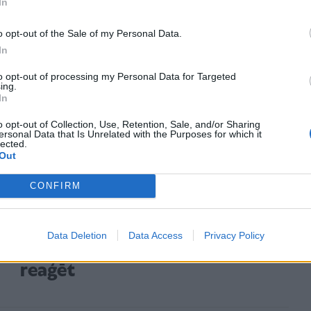
In
aizdomām par mobilā telefona atkarību, bet,
o opt-out of the Sale of my Personal Data.
ka patiesais iemesls ir mobings skolā. Kamēr šo
In
t, meitenes stāvoklis neuzlabojās. Tātad tikai
 tikai psihoterapeitisko atbalstu, palīdzība var
to opt-out of processing my Personal Data for Targeted
ing.
 speciālistu skatījums un atbalsts.
In
o opt-out of Collection, Use, Retention, Sale, and/or Sharing
ersonal Data that Is Unrelated with the Purposes for which it
lected.
Out
aunietis izdarījis pašnāvību, viņš
ms tam ir signalizējis par savu
CONFIRM
 un problēmām, taču apkārtējie,
Data Deletion
Data Access
Privacy Policy
nījuši vai arī nav mācējuši pareizi
reaģēt