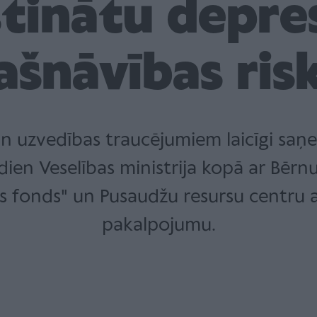
tinātu depres
ašnāvības ris
un uzvedības traucējumiem laicīgi saņ
ien Veselības ministrija kopā ar Bērnu 
s fonds" un Pusaudžu resursu centru a
pakalpojumu.