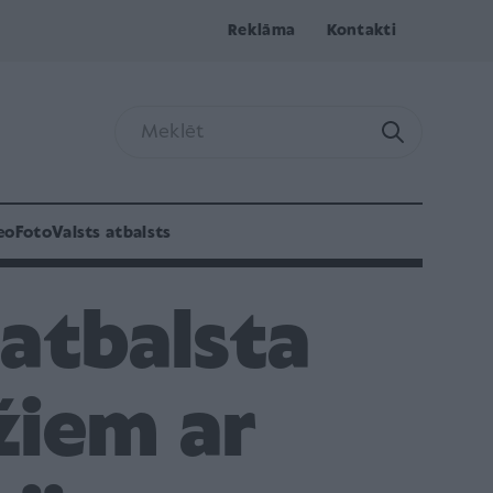
Reklāma
Kontakti
eo
Foto
Valsts atbalsts
atbalsta
iem ar