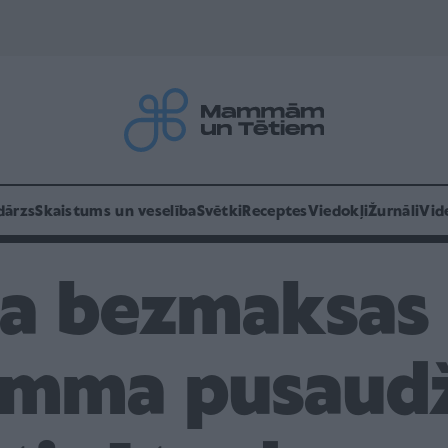
dārzs
Skaistums un veselība
Svētki
Receptes
Viedokļi
Žurnāli
Vid
ta bezmaksas 
amma pusaudž