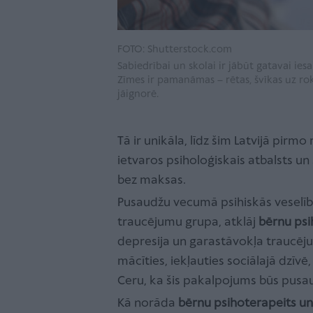
FOTO: Shutterstock.com
Sabiedrībai un skolai ir jābūt gatavai iesa
Zīmes ir pamanāmas – rētas, švīkas uz r
jāignorē.
Tā ir unikāla, līdz šim Latvijā pir
ietvaros psiholoģiskais atbalsts un
bez maksas.
Pusaudžu vecumā psihiskās veselība
traucējumu grupa, atklāj
bērnu psi
depresija un garastāvokļa traucēju
mācīties, iekļauties sociālajā dzīvē
Ceru, ka šis pakalpojums būs pusa
Kā norāda
bērnu psihoterapeits un