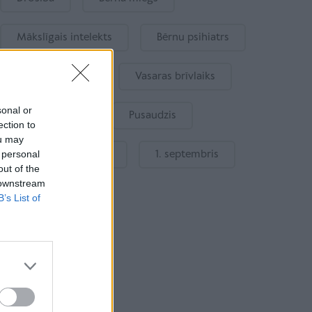
Mākslīgais intelekts
Bērnu psihiatrs
Bērna emocijas
Vasaras brīvlaiks
sonal or
Bērnu drošība
Pusaudzis
ection to
ou may
 personal
Gatavošanās skolai
1. septembris
out of the
 downstream
B’s List of