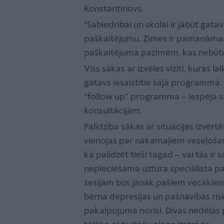
Konstantinovs.
"Sabiedrībai un skolai ir jābūt gatav
paškaitējumu. Zīmes ir pamanāmas –
paškaitējuma pazīmēm, kas nebūtu 
Viss sākas ar izvēles vizīti, kuras la
gatavs iesaistītie šajā programmā. P
“follow up” programma – iespēja s
konsultācijām.
Palīdzība sākas ar situācijas izvērt
vienojas par nākamajiem veseļošanā
kā palīdzēt tieši tagad – vai tās i
nepieciešama uztura speciālista pad
sesijām būs jānāk pašiem vecākiem. 
bērna depresijas un pašnāvības ri
pakalpojuma norisi. Divas nedēļas 