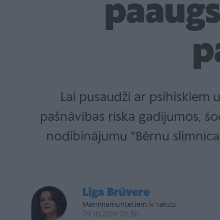
paaugs
p
Lai pusaudži ar psihiskiem 
pašnāvības riska gadījumos, šod
nodibinājumu "Bērnu slimnīca
Līga Brūvere
Mammamuntetiem.lv raksts
09.10.2019 09:50