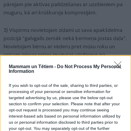
pārejam pie aktīvas palīdzēšanas ar uzsitieniem pa
muguru, kā arī krūškurvja kompresijām.
3) Vispirms novietojam zīdaini uz sava apakšdelma
pozīcijā “galvgalis zemāk nekā ķermeņa jostas daļa”.
Novietojam bērnu ar vēderu pret mūsu roku un
veicam piecas reizes muguras uzsitienus pa
mugurkaula viduslīniju virzienā no jostas daļas uz
Mammam un Tētiem -
Do Not Process My Personal
galvgali. Uzsitieni ir jāizdara pietiekami spēcīgi.
Information
Glāstīšana vai paijāšana šajā situācijā nebūs
If you wish to opt-out of the sale, sharing to third parties, or
atbilstošākais.
processing of your personal or sensitive information for
targeted advertising by us, please use the below opt-out
section to confirm your selection. Please note that after your
4) Pēc pieciem uzsitieniem pa muguru mēs vēršam
opt-out request is processed you may continue seeing
mazuli uz sava otra apakšdelma, pārbaudām muti,
interest-based ads based on personal information utilized by
vai tajā nav viegli vizualizējams un viegli evakuējams
us or personal information disclosed to third parties prior to
your opt-out. You may separately opt-out of the further
svešķermenis. Ja neesam simtprocentīgi pārliecināti,