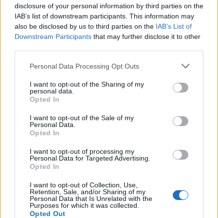
disclosure of your personal information by third parties on the
ka tas izdosies, tad ar saviem pirkstiem
IAB’s list of downstream participants. This information may
necenšamies svešķermeni izdabūt ārā, bet pārejam
also be disclosed by us to third parties on the
IAB’s List of
Downstream Participants
that may further disclose it to other
pie piecām krūškurvja kompresijām.
third parties.
Personal Data Processing Opt Outs
5) Krūškurvja kompresijas. Atrodam krūšu viduslīniju,
novelkam iedomātu perpendikulāru līniju starp
I want to opt-out of the Sharing of my
personal data.
krūšu “zirnīšiem” un šajā iedomātajā krustpunktā
Opted In
novietojam savas brīvās rokas otrā un trešā pirksta
I want to opt-out of the Sale of my
spilventiņus, un veicam piecas reizes masāžu
Personal Data.
Opted In
dziļumā – vidēji viena trešdaļa no bērna krūškurvja
apkārtmēra.
I want to opt-out of processing my
Personal Data for Targeted Advertising.
Opted In
6) Pēc tam, kad esam veikuši šīs piecas kompresijas
I want to opt-out of Collection, Use,
Retention, Sale, and/or Sharing of my
jeb masāžas, atkārtoti pārbaudām muti, vai
Personal Data that Is Unrelated with the
Purposes for which it was collected.
svešķermenis nav pavirzījies uz priekšu un mēs to
Opted Out