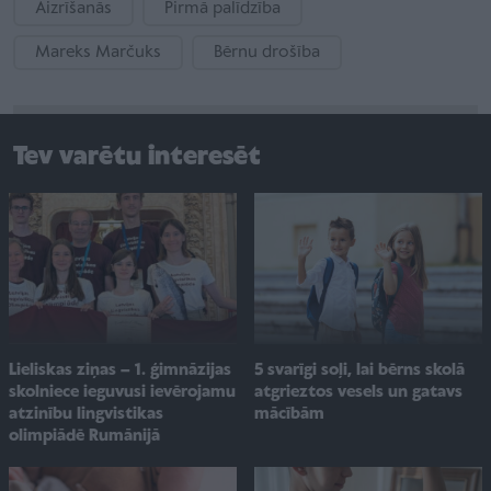
Aizrīšanās
Pirmā palīdzība
Mareks Marčuks
Bērnu drošība
Tev varētu interesēt
Lieliskas ziņas – 1. ģimnāzijas
5 svarīgi soļi, lai bērns skolā
skolniece ieguvusi ievērojamu
atgrieztos vesels un gatavs
atzinību lingvistikas
mācībām
olimpiādē Rumānijā