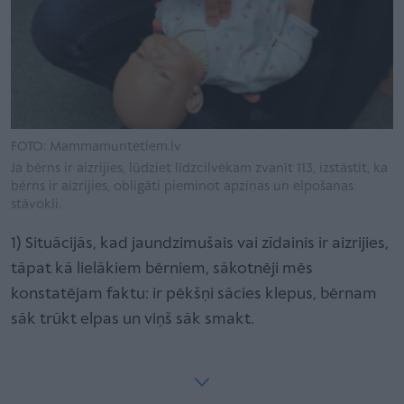
FOTO: Mammamuntetiem.lv
Ja bērns ir aizrijies, lūdziet līdzcilvēkam zvanīt 113, izstāstīt, ka
bērns ir aizrijies, obligāti pieminot apziņas un elpošanas
stāvokli.
1) Situācijās, kad jaundzimušais vai zīdainis ir aizrijies,
tāpat kā lielākiem bērniem, sākotnēji mēs
konstatējam faktu: ir pēkšņi sācies klepus, bērnam
sāk trūkt elpas un viņš sāk smakt.