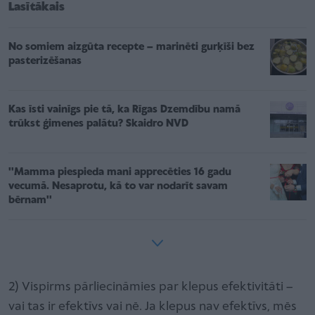
Lasītākais
No somiem aizgūta recepte – marinēti gurķīši bez
pasterizēšanas
Kas īsti vainīgs pie tā, ka Rīgas Dzemdību namā
trūkst ģimenes palātu? Skaidro NVD
''Mamma piespieda mani apprecēties 16 gadu
vecumā. Nesaprotu, kā to var nodarīt savam
bērnam''
2) Vispirms pārliecināmies par klepus efektivitāti –
vai tas ir efektīvs vai nē. Ja klepus nav efektīvs, mēs