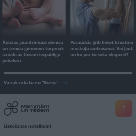
Pusaudzis grib lietot kreatīnu
Ādažos jaundzimušo dvīnīšu
muskuļu audzēšanai. Vai ļaut
un trīnīšu ģimenēm turpmāk
un ko par to saka eksperti?
izmaksās tiešām iespaidīgu
pabalstu
Vairāk rakstu no "Bērns"
Lietošanas noteikumi