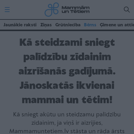
Jaunākie raksti
Ziņas
Grūtniecība
Bērns
Ģimene un atti
Kā steidzami sniegt
palīdzību zīdainim
aizrīšanās gadījumā.
Jānoskatās ikvienai
mammai un tētim!
Kā sniegt akūtu un steidzamu palīdzību
zīdainim, ja viņš ir aizrijies,
Mammamuntetiem.lv stāsta un rāda ārsts