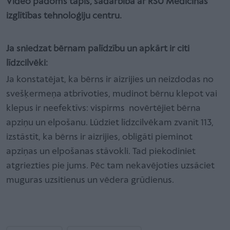
Video padoms tapis, sadarbībā ar RSU Medicīnas
izglītības tehnoloģiju centru.
Ja sniedzat bērnam palīdzību un apkārt ir citi
līdzcilvēki:
Ja konstatējat, ka bērns ir aizrijies un neizdodas no
svešķermeņa atbrīvoties, mudinot bērnu klepot vai
klepus ir neefektīvs: vispirms novērtējiet bērna
apziņu un elpošanu. Lūdziet līdzcilvēkam zvanīt 113,
izstāstīt, ka bērns ir aizrijies, obligāti pieminot
apziņas un elpošanas stāvokli. Tad piekodiniet
atgriezties pie jums. Pēc tam nekavējoties uzsāciet
muguras uzsitienus un vēdera grūdienus.