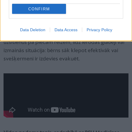
nevaram ērti evakuēt. Ja tas tā nav, atkal griežam
CONFIRM
bērnu uz vēdera un atkārtojam piecas reizes
muguras uzsitienus. Tā secīgi, ikreiz pārbaudot muti
– vai svešķermenis nav pavirzījies uz priekšu –,
Data Deletion
Data Access
Privacy Policy
pildām krūškurvja kompresijas un muguras
uzsitienus pa piecām reizēm, līdz ierodas glābēji vai
izmainās situācija: bērns sāk klepot efektīvāk vai
svešķermeni ir izdevies evakuēt.