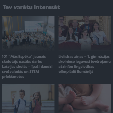
Tev varētu interesēt
101 "Mācītspēka" jaunais
Lieliskas ziņas – 1. ģimnāzijas
skolotājs uzsāks darbu
skolniece ieguvusi ievērojamu
Latvijas skolās – īpaši daudzi
atzinību lingvistikas
svešvalodās un STEM
olimpiādē Rumānijā
priekšmetos