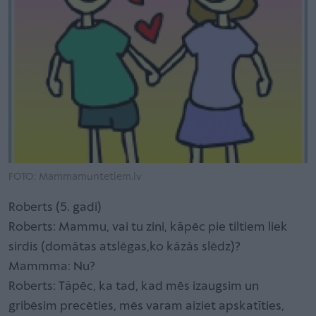
FOTO: Mammamuntetiem.lv
Roberts (5. gadi)
Roberts: Mammu, vai tu zini, kāpēc pie tiltiem liek
sirdis (domātas atslēgas,ko kāzās slēdz)?
Mammma: Nu?
Roberts: Tāpēc, ka tad, kad mēs izaugsim un
gribēsim precēties, mēs varam aiziet apskatīties,