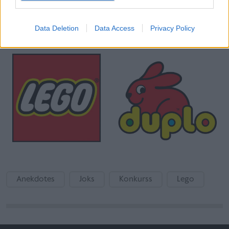
Lai redzētu pilnu piedāvājumu, lūdzu,
Data Deletion
Data Access
Privacy Policy
apmeklējiet
www.LEGO.com
Anekdotes
Joks
Konkurss
Lego