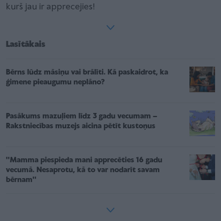
kurš jau ir apprecejies!
Lasītākais
Bērns lūdz māsiņu vai brālīti. Kā paskaidrot, ka
ģimene pieaugumu neplāno?
Pasākums mazuļiem līdz 3 gadu vecumam –
Rakstniecības muzejs aicina pētīt kustoņus
''Mamma piespieda mani apprecēties 16 gadu
vecumā. Nesaprotu, kā to var nodarīt savam
bērnam''