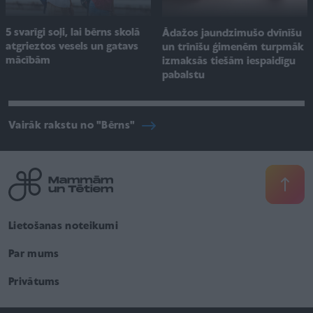
5 svarīgi soļi, lai bērns skolā
Ādažos jaundzimušo dvīnīšu
atgrieztos vesels un gatavs
un trīnīšu ģimenēm turpmāk
mācībām
izmaksās tiešām iespaidīgu
pabalstu
Vairāk rakstu no "Bērns"
Lietošanas noteikumi
Par mums
Privātums