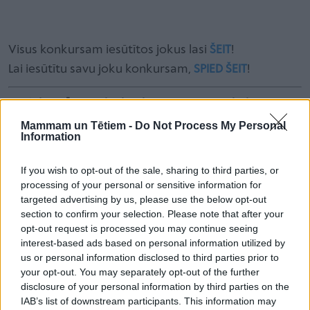
Visus konkursam iesūtītos jokus lasi
ŠEIT
!
Lai iesūtītu savu joku konkursam,
SPIED ŠEIT
!
Piedalies JŪLIJA joku konkursā un iegūsti balvu
no LEGO®!
Mammam un Tētiem -
Do Not Process My Personal
Information
Jūlija konkursā piedalīsies anekdotes, kas tiks
iesūtītas līdz 31.jūlijam (ieskaitot).
If you wish to opt-out of the sale, sharing to third parties, or
processing of your personal or sensitive information for
targeted advertising by us, please use the below opt-out
section to confirm your selection. Please note that after your
opt-out request is processed you may continue seeing
interest-based ads based on personal information utilized by
us or personal information disclosed to third parties prior to
your opt-out. You may separately opt-out of the further
disclosure of your personal information by third parties on the
IAB’s list of downstream participants. This information may