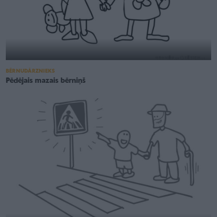
BĒRNUDĀRZNIEKS
Pēdējais mazais bērniņš