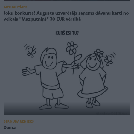
AKTUALITĀTES
Joku konkurss! Augusta uzvarētājs saņems dāvanu karti no
veikala "Mazputniņš" 30 EUR vērtībā
BĒRNUDĀRZNIEKS
Dāma