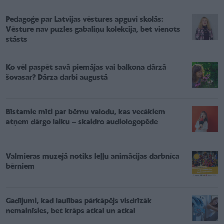
Pedagoģe par Latvijas vēstures apguvi skolās:
Vēsture nav puzles gabaliņu kolekcija, bet vienots
stāsts
Ko vēl paspēt savā piemājas vai balkona dārzā
šovasar? Dārza darbi augustā
Bīstamie mīti par bērnu valodu, kas vecākiem
atņem dārgo laiku – skaidro audiologopēde
Valmieras muzejā notiks leļļu animācijas darbnīca
bērniem
Gadījumi, kad laulības pārkāpējs visdrīzāk
nemainīsies, bet krāps atkal un atkal