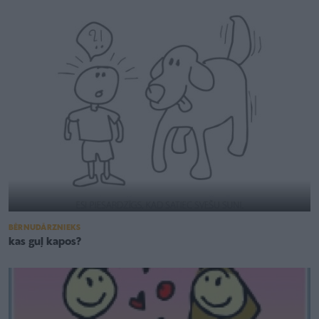
BĒRNUDĀRZNIEKS
kas guļ kapos?