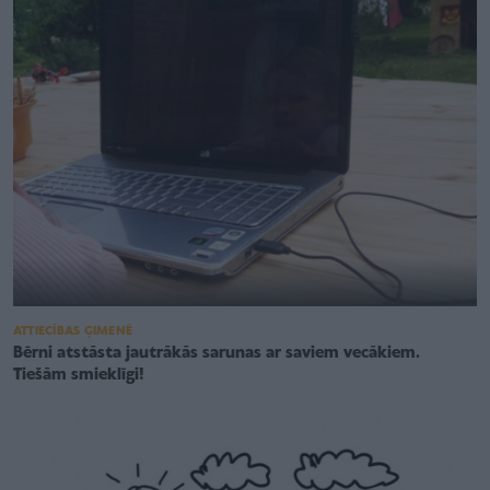
ATTIECĪBAS ĢIMENĒ
Bērni atstāsta jautrākās sarunas ar saviem vecākiem.
Tiešām smieklīgi!