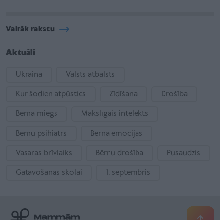
Vairāk rakstu
Aktuāli
Ukraina
Valsts atbalsts
Kur šodien atpūsties
Zīdīšana
Drošība
Bērna miegs
Mākslīgais intelekts
Bērnu psihiatrs
Bērna emocijas
Vasaras brīvlaiks
Bērnu drošība
Pusaudzis
Gatavošanās skolai
1. septembris