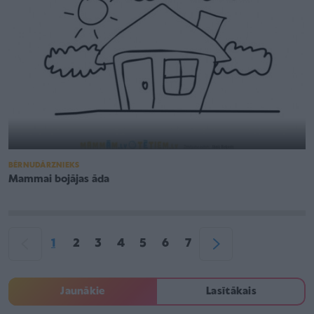
BĒRNUDĀRZNIEKS
Mammai bojājas āda
1
2
3
4
5
6
7
Jaunākie
Lasītākais