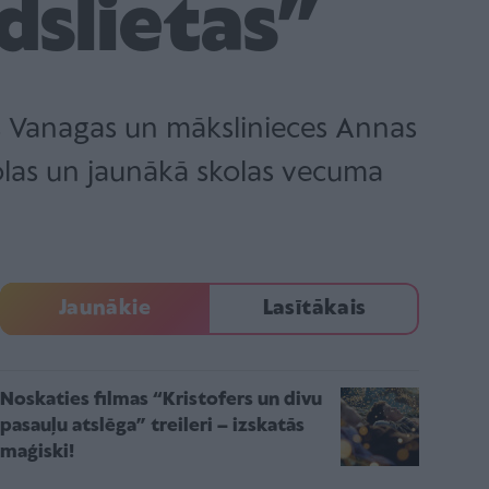
dslietas”
s Vanagas un mākslinieces Annas
olas un jaunākā skolas vecuma
Jaunākie
Lasītākais
Noskaties filmas “Kristofers un divu
pasauļu atslēga” treileri – izskatās
maģiski!