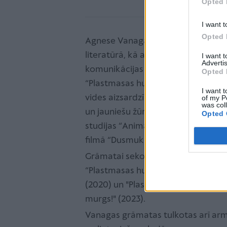
Opted 
I want t
Opted 
Agnese Vanaga (1985) darbojas bē
literatūrā, kā arī žurnālistikā un
I want 
Advertis
komunikācijas projektos. Viņas g
Opted 
“Plastmasas huligāni” (2019), kas s
I want t
vides aizsardzības tēmas, ieguva B
of my P
was col
un jauniešu žūrijas balvu un ir uzņ
Opted 
studijas “Animācijas brigāde” anim
filmā “Dusmukule”.
Grāmatai sekoja turpinājums –
“Plastmasas huligāni. Draugs pazu
(2020) un "Plastmasas huligāni. Tas 
murgs!" (2023).
Vanagas grāmatas tulkotas arī ar