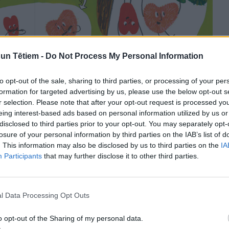
n Tētiem -
Do Not Process My Personal Information
to opt-out of the sale, sharing to third parties, or processing of your per
formation for targeted advertising by us, please use the below opt-out s
režģītākais uzdevums? “Sirdslietas” ir pretsāpju un
r selection. Please note that after your opt-out request is processed y
un lielām sirdīm!
eing interest-based ads based on personal information utilized by us or
disclosed to third parties prior to your opt-out. You may separately opt-
losure of your personal information by third parties on the IAB’s list of
. This information may also be disclosed by us to third parties on the
IA
as svētku lasījums un komiksu
Participants
that may further disclose it to other third parties.
rmā Siguldas bērnu un jauniešu
l Data Processing Opt Outs
 laikā – 7. oktobrī pulksten 15.00
guldas Devonā.
o opt-out of the Sharing of my personal data.