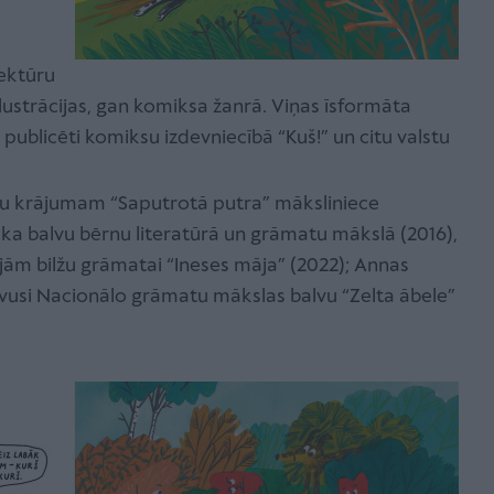
tektūru
ilustrācijas, gan komiksa žanrā. Viņas īsformāta
k publicēti komiksu izdevniecībā “Kuš!” un citu valstu
oļu krājumam “Saputrotā putra” māksliniece
lka balvu bērnu literatūrā un grāmatu mākslā (2016),
cijām bilžu grāmatai “Ineses māja” (2022); Annas
guvusi Nacionālo grāmatu mākslas balvu “Zelta ābele”