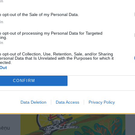
In
o opt-out of the Sale of my Personal Data.
In
rnu
to opt-out of processing my Personal Data for Targeted
ing.
rāmata
In
kar
o opt-out of Collection, Use, Retention, Sale, and/or Sharing
ērnu
ersonal Data that Is Unrelated with the Purposes for which it
lected.
emta
Out
ācijas
CONFIRM
da”
Data Deletion
Data Access
Privacy Policy
ir
mēņu