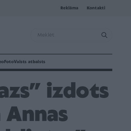
Reklāma
Kontakti
eo
Foto
Valsts atbalsts
azs” izdots
n Annas