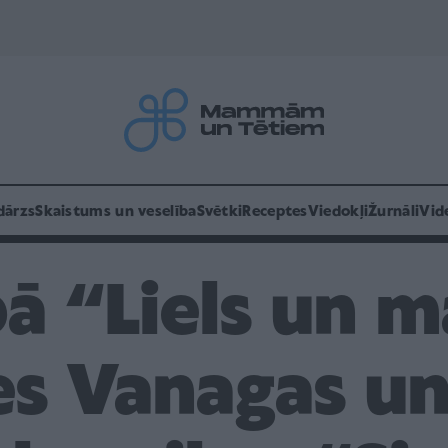
dārzs
Skaistums un veselība
Svētki
Receptes
Viedokļi
Žurnāli
Vid
bā “Liels un m
s Vanagas u