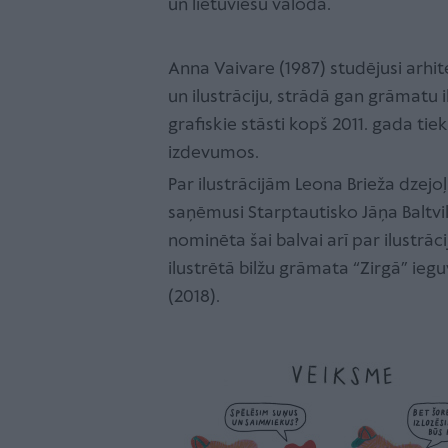
un lietuviešu valodā.
Anna Vaivare (1987) studējusi arhi
un ilustrāciju, strādā gan grāmatu 
grafiskie stāsti kopš 2011. gada tie
izdevumos.
Par ilustrācijām Leona Brieža dzej
saņēmusi Starptautisko Jāņa Baltvi
nominēta šai balvai arī par ilustrā
ilustrētā bilžu grāmata “Zirgā” ie
(2018).