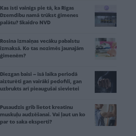
Kas īsti vainīgs pie tā, ka Rīgas
Dzemdību namā trūkst ģimenes
palātu? Skaidro NVD
Rosina izmaiņas vecāku pabalstu
izmaksā. Ko tas nozīmēs jaunajām
ģimenēm?
Diezgan baisi – īsā laika periodā
aizturēti gan vairāki pedofili, gan
uzbrukts arī pieaugušai sievietei
Pusaudzis grib lietot kreatīnu
muskuļu audzēšanai. Vai ļaut un ko
par to saka eksperti?