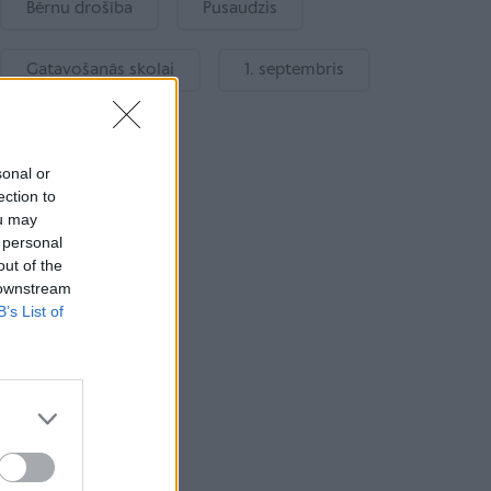
Bērnu drošība
Pusaudzis
Gatavošanās skolai
1. septembris
sonal or
ection to
ou may
 personal
out of the
 downstream
B’s List of