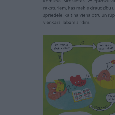
Komiksa “Sirdslietas” 25 epizožu var
raksturiem, kas meklē draudzību un
spriedelē, kaitina viena otru un r
vienkārši labām sirdīm.