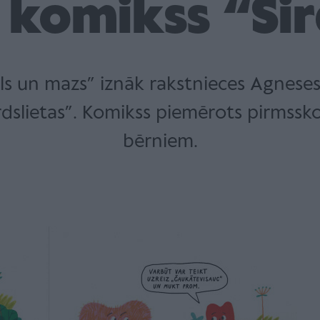
 komikss “Sir
els un mazs” iznāk rakstnieces Agnese
rdslietas”. Komikss piemērots pirmssk
bērniem.