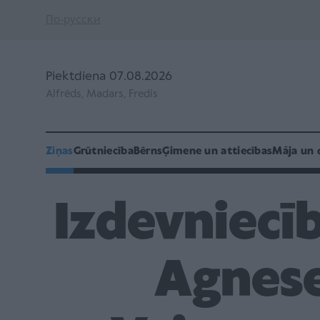
По-русски
Piektdiena 07.08.2026
Alfrēds, Madars, Fredis
Ziņas
Grūtniecība
Bērns
Ģimene un attiecības
Māja un 
Izdevniecī
Agnese