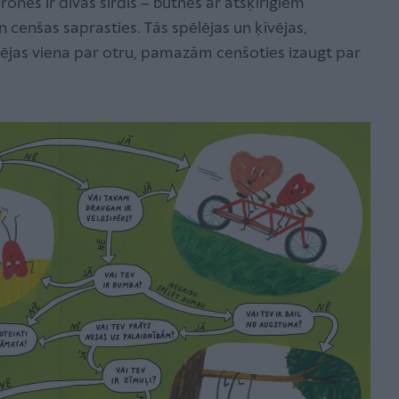
ones ir divas sirdis – būtnes ar atšķirīgiem
 cenšas saprasties. Tās spēlējas un ķīvējas,
ūpējas viena par otru, pamazām cenšoties izaugt par