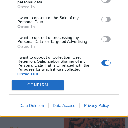
personal data.
Opted In
ko rakstniece nodarbojas, var sekot Instagram
profilā @helenakochstories.
I want to opt-out of the Sale of my
Personal Data.
Opted In
Anne Pikova (1974) ir bērnu grāmatu ilustratore,
I want to opt-out of processing my
grafiskā un grāmatu dizainere. Viņas veidotās
Personal Data for Targeted Advertising.
Opted In
grāmatas saņēmušas dažādus apbalvojumus
Igaunijā, bet rakstnieka Anti Sāra grāmata ar Annes
I want to opt-out of Collection, Use,
Retention, Sale, and/or Sharing of my
Pikovas ilustrācijām "Annas lietas” iekļauta
Personal Data that Is Unrelated with the
Purposes for which it was collected.
starptautiskajā bērnu un jaunatnes literatūras
Opted Out
katalogā “The White Raven” (2021). Izdevniecībā
CONFIRM
"Liels un mazs” jau iznākusi viena grāmata ar Annes
Pikovas ilustrācijām – Andrusa Kivirehka ”Oskars un
lietas” (2018).
Data Deletion
Data Access
Privacy Policy