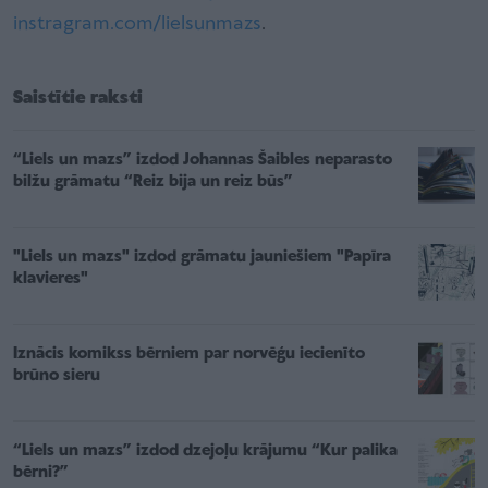
instragram.com/lielsunmazs
.
Saistītie raksti
“Liels un mazs” izdod Johannas Šaibles neparasto
bilžu grāmatu “Reiz bija un reiz būs”
"Liels un mazs" izdod grāmatu jauniešiem "Papīra
klavieres"
Iznācis komikss bērniem par norvēģu iecienīto
brūno sieru
“Liels un mazs” izdod dzejoļu krājumu “Kur palika
bērni?”