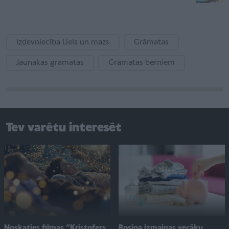
Izdevniecība Liels un mazs
Grāmatas
Jaunākās grāmatas
Grāmatas bērniem
Tev varētu interesēt
Noskaties filmas “Kristofers
Rosina izmaiņas vecāku