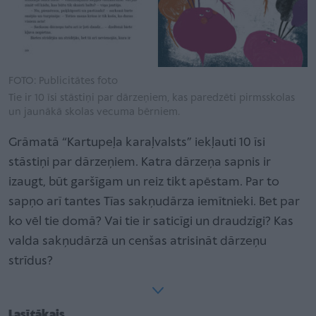
FOTO: Publicitātes foto
Tie ir 10 īsi stāstiņi par dārzeņiem, kas paredzēti pirmsskolas
un jaunākā skolas vecuma bērniem.
Grāmatā “Kartupeļa karaļvalsts” iekļauti 10 īsi
stāstiņi par dārzeņiem. Katra dārzeņa sapnis ir
izaugt, būt garšīgam un reiz tikt apēstam. Par to
sapņo arī tantes Tīas sakņudārza iemītnieki. Bet par
ko vēl tie domā? Vai tie ir saticīgi un draudzīgi? Kas
valda sakņudārzā un cenšas atrisināt dārzeņu
strīdus?
Lasītākais