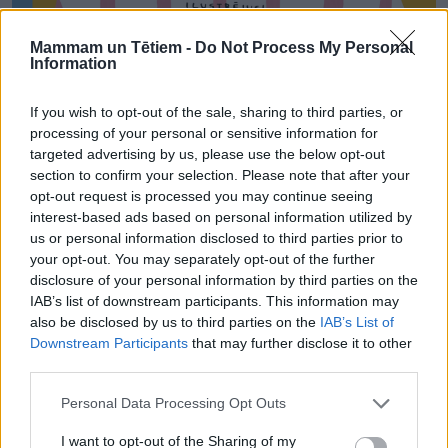
Mammam un Tētiem -
Do Not Process My Personal
Information
Grāmata “Kartupeļa karaļvalsts” 2021. gadā Igaunijā
If you wish to opt-out of the sale, sharing to third parties, or
atzīta par vienu no piecām skaistākajām grāmatām
processing of your personal or sensitive information for
targeted advertising by us, please use the below opt-out
bērniem, kā arī saņēmusi Igaunijas Bērnu
section to confirm your selection. Please note that after your
aizsardzības savienības balvu ”Laba bērnu grāmata”,
opt-out request is processed you may continue seeing
savukārt 2022. gadā iznācis grāmatas tulkojums
interest-based ads based on personal information utilized by
us or personal information disclosed to third parties prior to
somu valodā.
your opt-out. You may separately opt-out of the further
disclosure of your personal information by third parties on the
IAB’s list of downstream participants. This information may
Helena Koha (1989) pašlaik strādā par kultūras
also be disclosed by us to third parties on the
IAB’s List of
diplomāti, ir studējusi literatūrzinātni Igaunijā un
Downstream Participants
that may further disclose it to other
Vācijā. Pirms “Kartupeļa karaļvalsts” (2021) tapušas
third parties.
grāmatas ”Zvēru dārzs bērnu dārzā” (2019) un
Personal Data Processing Opt Outs
"Vēdera dumpis” (2020). H. Koha publicējusi arī
I want to opt-out of the Sharing of my
stāstus bērnu žurnālos Täheke un Hea Laps. ​​Tam, ar