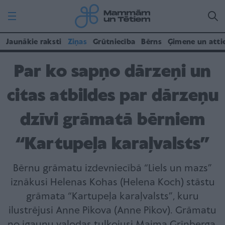
Jaunākie raksti
Ziņas
Grūtniecība
Bērns
Ģimene un atti
Par ko sapņo dārzeņi un
citas atbildes par dārzeņu
dzīvi grāmatā bērniem
“Kartupeļa karaļvalsts”
Bērnu grāmatu izdevniecībā “Liels un mazs”
iznākusi Helenas Kohas (Helena Koch) stāstu
grāmata “Kartupeļa karaļvalsts”, kuru
ilustrējusi Anne Pikova (Anne Pikov). Grāmatu
no igauņu valodas tulkojusi Maima Grīnberga,