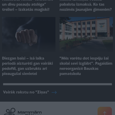
un divu pasauļu atslēga”
pabalstu izmaksā. Ko tas
treileri – izskatās maģiski!
nozīmēs jaunajām ģimenēm?
"Mēs varētu dot iespēju šai
Diezgan baisi – īsā laika
skolai sevi izglābt''. Pagaidām
periodā aizturēti gan vairāki
nereorganizē Bauskas
pedofili, gan uzbrukts arī
pamatskolu
pieaugušai sievietei
Vairāk rakstu no "Ziņas"