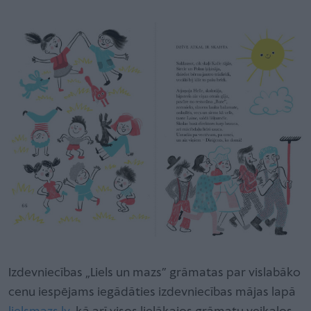
Izdevniecības „Liels un mazs” grāmatas par vislabāko
cenu iespējams iegādāties izdevniecības mājas lapā