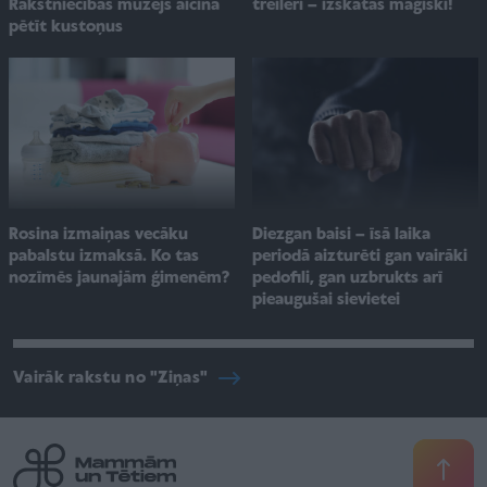
Rakstniecības muzejs aicina
treileri – izskatās maģiski!
pētīt kustoņus
Rosina izmaiņas vecāku
Diezgan baisi – īsā laika
pabalstu izmaksā. Ko tas
periodā aizturēti gan vairāki
nozīmēs jaunajām ģimenēm?
pedofili, gan uzbrukts arī
pieaugušai sievietei
Vairāk rakstu no "Ziņas"