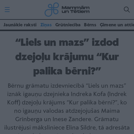
Jaunākie raksti
Ziņas
Grūtniecība
Bērns
Ģimene un atti
“Liels un mazs” izdod
dzejoļu krājumu “Kur
palika bērni?”
Bērnu grāmatu izdevniecībā “Liels un mazs”
iznāk igauņu dzejnieka Indreka Kofa (Indrek
Koff) dzejoļu krājums “Kur palika bērni?”, ko
no igauņu valodas atdzejojušas Maima
Grīnberga un Inese Zandere. Grāmatu
ilustrējusi māksliniece Elina Sildre, tā adresāta