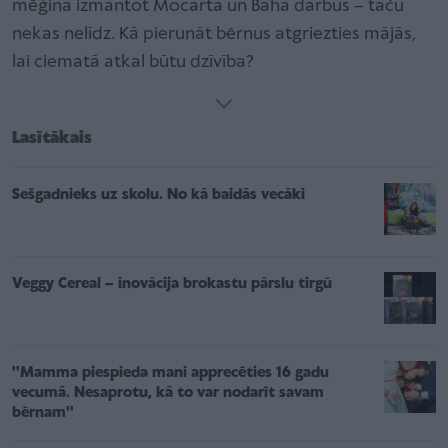
mēģina izmantot Mocarta un Baha darbus – taču
nekas nelīdz. Kā pierunāt bērnus atgriezties mājās,
lai ciematā atkal būtu dzīvība?
Lasītākais
Sešgadnieks uz skolu. No kā baidās vecāki
Veggy Cereal – inovācija brokastu pārslu tirgū
''Mamma piespieda mani apprecēties 16 gadu
vecumā. Nesaprotu, kā to var nodarīt savam
bērnam''