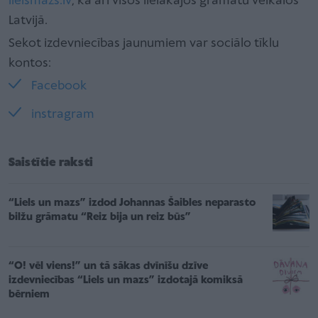
lielsmazs.lv
, kā arī visos lielākajos grāmatu veikalos
Latvijā.
Sekot izdevniecības jaunumiem var sociālo tīklu
kontos:
Facebook
instragram
Saistītie raksti
“Liels un mazs” izdod Johannas Šaibles neparasto
bilžu grāmatu “Reiz bija un reiz būs”
“O! vēl viens!” un tā sākas dvīnīšu dzīve
izdevniecības “Liels un mazs” izdotajā komiksā
bērniem