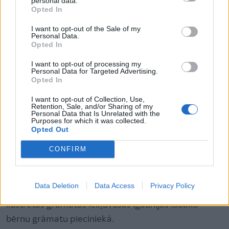
personal data.
Opted In
I want to opt-out of the Sale of my
Personal Data.
Opted In
Īpašu atzinību guvusi grāmata “Kur palika bērni?”,
I want to opt-out of processing my
kas saņēmusi apbalvojumus gan par dzejoļiem, gan
Personal Data for Targeted Advertising.
Opted In
ilustrācijām.
I want to opt-out of Collection, Use,
Retention, Sale, and/or Sharing of my
Personal Data that Is Unrelated with the
Māksliniece Elina Sildre (1980) studējusi grafisko
Purposes for which it was collected.
Opted Out
dizainu Igaunijas Mākslas akadēmijā, ilustrējusi
vairāk nekā 30 bērnu grāmatas, sadarbojas ar bērnu
CONFIRM
žurnāliem un zīmē komiksus.
Dzīvesprieku viņai izdodas ieviest pat mācību
Data Deletion
Data Access
Privacy Policy
grāmatu ilustrācijās. 2010. un 2020. gadā viņas
ilustrētās grāmatas iekļuvušas Igaunijas labāko
bērnu grāmatu pieciniekā.