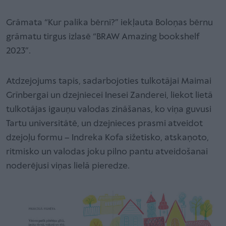
Grāmata “Kur palika bērni?” iekļauta Boloņas bērnu
grāmatu tirgus izlasē “BRAW Amazing bookshelf
2023”.
Atdzejojums tapis, sadarbojoties tulkotājai Maimai
Grīnbergai un dzejniecei Inesei Zanderei, liekot lietā
tulkotājas igauņu valodas zināšanas, ko viņa guvusi
Tartu universitātē, un dzejnieces prasmi atveidot
dzejoļu formu – Indreka Kofa sižetisko, atskaņoto,
ritmisko un valodas joku pilno pantu atveidošanai
noderējusi viņas lielā pieredze.