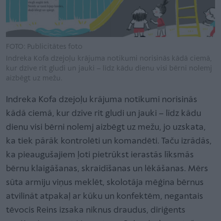
FOTO: Publicitātes foto
Indreka Kofa dzejoļu krājuma notikumi norisinās kādā ciemā,
kur dzīve rit gludi un jauki – līdz kādu dienu visi bērni nolemj
aizbēgt uz mežu.
Indreka Kofa dzejoļu krājuma notikumi norisinās
kādā ciemā, kur dzīve rit gludi un jauki – līdz kādu
dienu visi bērni nolemj aizbēgt uz mežu, jo uzskata,
ka tiek pārāk kontrolēti un komandēti. Taču izrādās,
ka pieaugušajiem ļoti pietrūkst ierastās līksmās
bērnu klaigāšanas, skraidīšanas un lēkāšanas. Mērs
sūta armiju viņus meklēt, skolotāja mēģina bērnus
atvilināt atpakaļ ar kūku un konfektēm, negantais
tēvocis Reins izsaka niknus draudus, diriģents