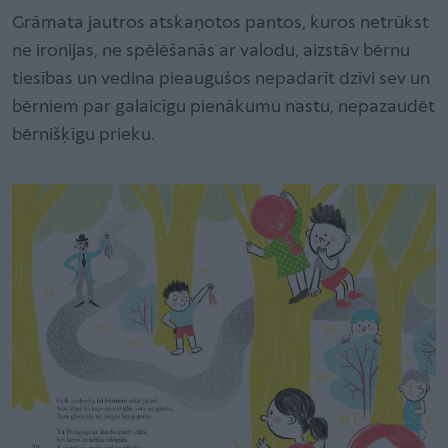
Grāmata jautros atskaņotos pantos, kuros netrūkst
ne ironijas, ne spēlēšanās ar valodu, aizstāv bērnu
tiesības un vedina pieaugušos nepadarīt dzīvi sev un
bērniem par galaicīgu pienākumu nastu, nepazaudēt
bērnišķīgu prieku.