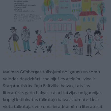
Maimas Grīnbergas tulkojumi no igauņu un somu
valodas daudzkārt izpelnījušies atzinību: viņa ir
Starptautiskās Jāņa Baltvilka balvas, Latvijas
literatūras gada balvas, kā arī Latvijas un Igaunijas
kopīgi iedibinātās tulkotāju balvas laureāte. Liela
vieta tulkotājas veikumā ierādīta bērnu literatūrai.