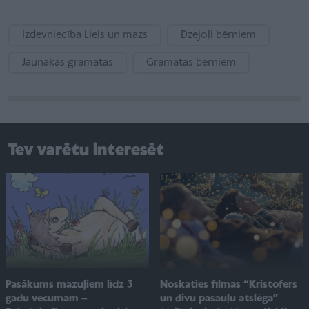
Izdevniecība Liels un mazs
Dzejoļi bērniem
Jaunākās grāmatas
Grāmatas bērniem
Tev varētu interesēt
Pasākums mazuļiem līdz 3
Noskaties filmas “Kristofers
gadu vecumam –
un divu pasauļu atslēga”