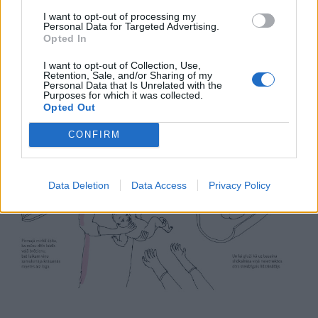
Dzejniece Ingmāra Balode (1981) ir darbīga un
I want to opt-out of processing my
godalgota 20. un 21. gadsimta poļu dzejas un prozas
Personal Data for Targeted Advertising.
Opted In
tulkotāja, tulko arī no angļu, krievu, retumis arī no
I want to opt-out of Collection, Use,
čehu un maķedoniešu valodas.
Retention, Sale, and/or Sharing of my
Personal Data that Is Unrelated with the
Purposes for which it was collected.
Opted Out
CONFIRM
Data Deletion
Data Access
Privacy Policy