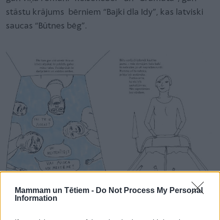
stāstu krājums bērniem “Bajki dla Idy”, kas latviski
saucas “Būtnes bēg”.
Mammam un Tētiem -
Do Not Process My Personal
Information
Janeks Koza studējis glezniecību, bet ļoti plašu