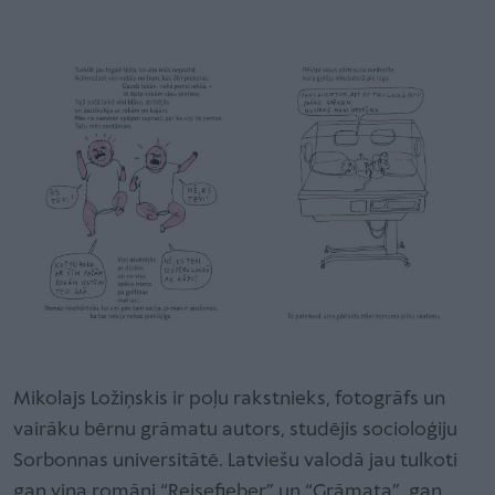
Mikolajs Ložiņskis ir poļu rakstnieks, fotogrāfs un
vairāku bērnu grāmatu autors, studējis socioloģiju
Sorbonnas universitātē. Latviešu valodā jau tulkoti
gan viņa romāni “Reisefieber” un “Grāmata”, gan