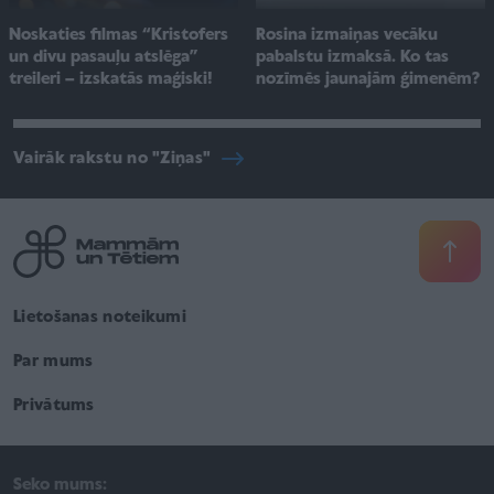
Noskaties filmas “Kristofers
Rosina izmaiņas vecāku
un divu pasauļu atslēga”
pabalstu izmaksā. Ko tas
treileri – izskatās maģiski!
nozīmēs jaunajām ģimenēm?
Vairāk rakstu no "Ziņas"
Lietošanas noteikumi
Par mums
Privātums
Seko mums: