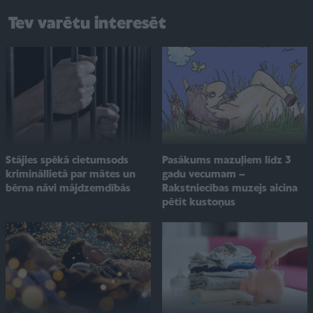
Tev varētu interesēt
Pasākums mazuļiem līdz 3
Stājies spēkā cietumsods
gadu vecumam –
krimināllietā par mātes un
Rakstniecības muzejs aicina
bērna nāvi mājdzemdībās
pētīt kustoņus