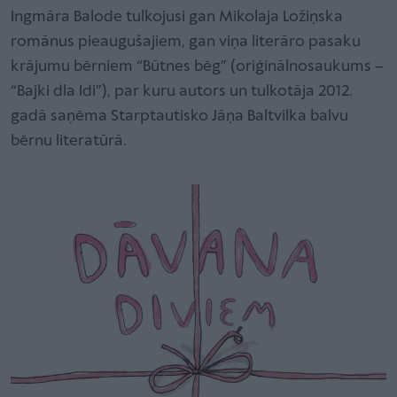
Ingmāra Balode tulkojusi gan Mikolaja Ložiņska
romānus pieaugušajiem, gan viņa literāro pasaku
krājumu bērniem “Būtnes bēg” (oriģinālnosaukums –
“Bajki dla Idi”), par kuru autors un tulkotāja 2012.
gadā saņēma Starptautisko Jāņa Baltvilka balvu
bērnu literatūrā.