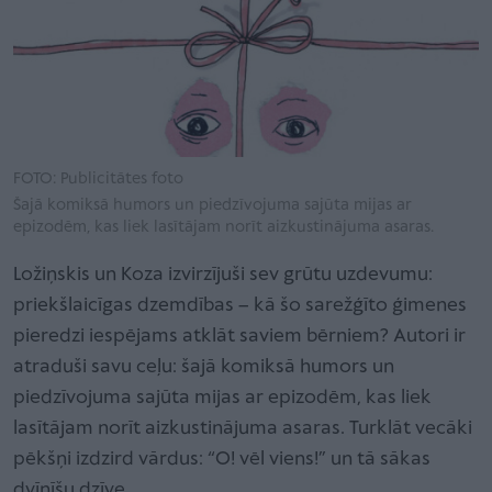
FOTO: Publicitātes foto
Šajā komiksā humors un piedzīvojuma sajūta mijas ar
epizodēm, kas liek lasītājam norīt aizkustinājuma asaras.
Ložiņskis un Koza izvirzījuši sev grūtu uzdevumu:
priekšlaicīgas dzemdības – kā šo sarežģīto ģimenes
pieredzi iespējams atklāt saviem bērniem? Autori ir
atraduši savu ceļu: šajā komiksā humors un
piedzīvojuma sajūta mijas ar epizodēm, kas liek
lasītājam norīt aizkustinājuma asaras. Turklāt vecāki
pēkšņi izdzird vārdus: “O! vēl viens!” un tā sākas
dvīnīšu dzīve…