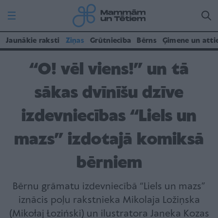
Jaunākie raksti
Ziņas
Grūtniecība
Bērns
Ģimene un atti
“O! vēl viens!” un tā
sākas dvīnīšu dzīve
izdevniecības “Liels un
mazs” izdotajā komiksā
bērniem
Bērnu grāmatu izdevniecībā “Liels un mazs”
iznācis poļu rakstnieka Mikolaja Ložiņska
(Mikołaj Łoziński) un ilustratora Janeka Kozas