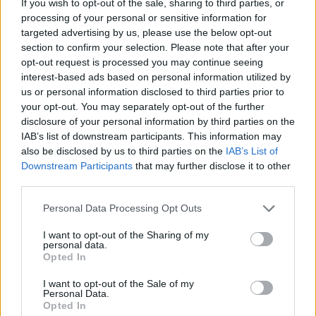
ievērību guvis animācijas filmu (gan kā mākslinieks,
If you wish to opt-out of the sale, sharing to third parties, or
processing of your personal or sensitive information for
gan kā režisors) un komiksu žanros – kā vienā tā
targeted advertising by us, please use the below opt-out
otrā viņš pārstāv ironiju, humoru un kritisku
section to confirm your selection. Please note that after your
skatījumu uz mūsdienu Polijas realitāti.
opt-out request is processed you may continue seeing
interest-based ads based on personal information utilized by
us or personal information disclosed to third parties prior to
your opt-out. You may separately opt-out of the further
disclosure of your personal information by third parties on the
IAB’s list of downstream participants. This information may
also be disclosed by us to third parties on the
IAB’s List of
Downstream Participants
that may further disclose it to other
third parties.
Personal Data Processing Opt Outs
I want to opt-out of the Sharing of my
personal data.
Opted In
I want to opt-out of the Sale of my
Personal Data.
Opted In