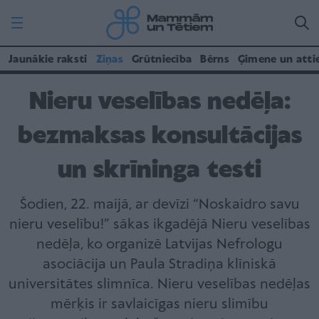
Jaunākie raksti
Ziņas
Grūtniecība
Bērns
Ģimene un atti
Nieru veselības nedēļa:
bezmaksas konsultācijas
un skrīninga testi
Šodien, 22. maijā, ar devīzi “Noskaidro savu
nieru veselību!” sākas ikgadējā Nieru veselības
nedēļa, ko organizē Latvijas Nefrologu
asociācija un Paula Stradiņa klīniskā
universitātes slimnīca. Nieru veselības nedēļas
mērķis ir savlaicīgas nieru slimību