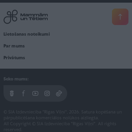
Lietošanas noteikumi
Par mums
Privātums
Seko mums:
© SIA Izdevniecība "Rīgas Viļņi", 2026. Satura kopēšana un
pārpublicēšana komerciālos nolūkos aizliegta.
All Copyright © SIA Izdevniecība "Rīgas Viļņi". All rights
reserved.