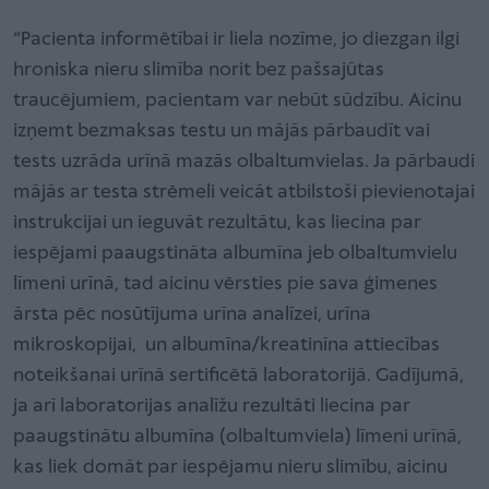
“Pacienta informētībai ir liela nozīme, jo diezgan ilgi
hroniska nieru slimība norit bez pašsajūtas
traucējumiem, pacientam var nebūt sūdzību. Aicinu
izņemt bezmaksas testu un mājās pārbaudīt vai
tests uzrāda urīnā mazās olbaltumvielas. Ja pārbaudi
mājās ar testa strēmeli veicāt atbilstoši pievienotajai
instrukcijai un ieguvāt rezultātu, kas liecina par
iespējami paaugstināta albumīna jeb olbaltumvielu
līmeni urīnā, tad aicinu vērsties pie sava ģimenes
ārsta pēc nosūtījuma urīna analīzei, urīna
mikroskopijai, un albumīna/kreatinīna attiecības
noteikšanai urīnā sertificētā laboratorijā. Gadījumā,
ja arī laboratorijas analīžu rezultāti liecina par
paaugstinātu albumīna (olbaltumviela) līmeni urīnā,
kas liek domāt par iespējamu nieru slimību, aicinu