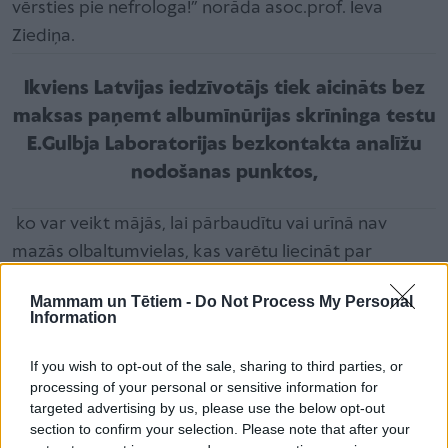
vērsties pie nefrologa!” norāda asoc.prof. Ieva
Ziediņa.
Ikviens Latvijas iedzīvotājs tiek aicināts bez
maksas paņemt albumīnūrijas skrīninga testu
E.Gulbja Laboratorijas bezkontakta analīžu
nodošanas punktos
,
ko var veikt mājās, lai pārbaudītu vai urīnā nav
mazās olbaltumvielas, kas varētu liecināt par
problēmām ar nierēm.
Mammam un Tētiem -
Do Not Process My Personal
Information
Īpaša uzmanība nieru veselībai ir jāpievērš cilvēkiem
If you wish to opt-out of the sale, sharing to third parties, or
ar:
processing of your personal or sensitive information for
paaugstinātu asinsspiedienu,
targeted advertising by us, please use the below opt-out
section to confirm your selection. Please note that after your
kardiovaskulārām slimībām,