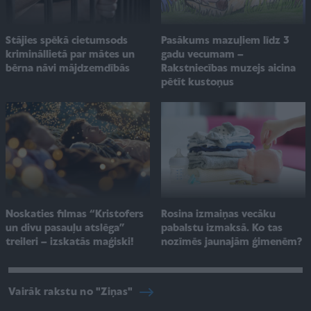
Pasākums mazuļiem līdz 3
Stājies spēkā cietumsods
gadu vecumam –
krimināllietā par mātes un
Rakstniecības muzejs aicina
bērna nāvi mājdzemdībās
pētīt kustoņus
Noskaties filmas “Kristofers
Rosina izmaiņas vecāku
un divu pasauļu atslēga”
pabalstu izmaksā. Ko tas
treileri – izskatās maģiski!
nozīmēs jaunajām ģimenēm?
Vairāk rakstu no "Ziņas"