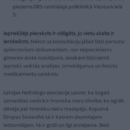
pieņems DRS centrālajā poliklīnikā Viestura ielā
5.
Iepriekšējs pieraksts ir obligāts, jo vietu skaits ir
ierobežots.
Nākot uz konsultāciju jābūt līdzi personu
apliecinošam dokumentam, nav nepieciešams
ģimenes ārsta nosūtījums, iesakām līdzi ņemt
iepriekš veiktās analīzes, izmeklējumus un lietoto
medikamentu sarakstu.
Latvijas Nefrologu asociācija uzsver, ka šogad
uzmanības centrā ir hroniska nieru slimība, ko agrāk
dēvēja par hronisku nieru mazspēju. Kopumā
Eiropas Savienībā tā ir katram desmitajam
iedzīvotājam, tā ir grūti un ilgi ārstējama. Bieži