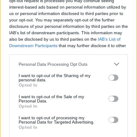
opt-out request is processed you may continue seeing
interest-based ads based on personal information utilized by
kā arī cukura diabēta pacientiem.
us or personal information disclosed to third parties prior to
your opt-out. You may separately opt-out of the further
disclosure of your personal information by third parties on the
Bezmaksas albumīnūrijas skrīninga projekts
ir
IAB’s list of downstream participants. This information may
plānots
līdz 2023.gada decembrim
, to organizē
also be disclosed by us to third parties on the
IAB’s List of
Downstream Participants
that may further disclose it to other
Latvijas Nefrologu asociācija sadarībā ar “E.Gulbja
third parties.
Laboratoriju”. Plašāka informācija par testu
Personal Data Processing Opt Outs
saņemšanu pieejama laboratorijas mājaslapā,
sadaļā
“Bezkontakta analīžu nodošanas punkts”
.
I want to opt-out of the Sharing of my
personal data.
Opted In
“Diemžēl ir tendence, ka nieru slimības konstatē
I want to opt-out of the Sale of my
Personal Data.
novēloti, jo sākuma stadijā tās nepamana, slimnieks
Opted In
jūtas relatīvi vesels, tāpēc ir ļoti svarīgi veikt
I want to opt-out of processing my
regulāras veselības pārbaudes.” skaidro Latvijas
Personal Data for Targeted Advertising.
Nefrologu asociācijas prezidente asoc.prof. Ieva
Opted In
Ziediņa.