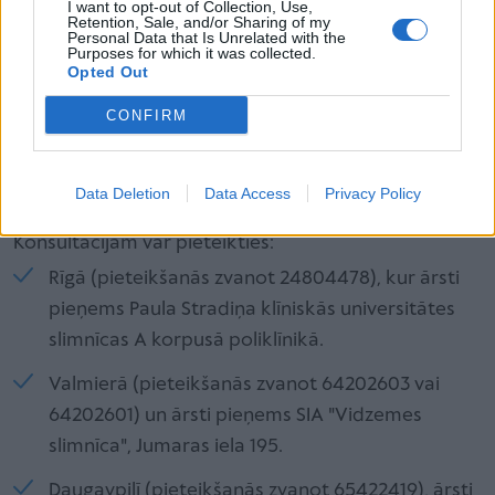
I want to opt-out of Collection, Use,
Retention, Sale, and/or Sharing of my
Personal Data that Is Unrelated with the
Purposes for which it was collected.
Opted Out
Nieru veselības nedēļas ietvaros Latvijas
CONFIRM
Nefrologu asociācija aicina pieteikties uz
bezmaksas konsultācijām pie nefrologiem.
Data Deletion
Data Access
Privacy Policy
Konsultācijām var pieteikties:
Rīgā (pieteikšanās zvanot 24804478), kur ārsti
pieņems Paula Stradiņa klīniskās universitātes
slimnīcas A korpusā poliklīnikā.
Valmierā (pieteikšanās zvanot 64202603 vai
64202601) un ārsti pieņems SIA "Vidzemes
slimnīca", Jumaras iela 195.
Daugavpilī (pieteikšanās zvanot 65422419), ārsti