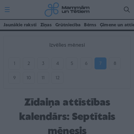
Jaunākie raksti
Ziņas
Grūtniecība
Bērns
Ģimene un atti
Izvēlies mēnesi
1
2
3
4
5
6
7
8
9
10
11
12
Zīdaiņa attīstības
kalendārs: Septītais
mēnesis