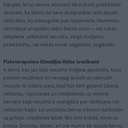
lūkojiet, lai uz zemes atrastos tikai droši priekšmeti.
Atceries, ka bērns no sava skatpunkta redz daudz
tādu lietu, ko pieaugušie pat nepamana. Nometies
četrrāpus un aplūko telpu bērna acīm — vai rokas
stiepiena attālumā nav sīku, viegli norijamu
priekšmetu, vai nekas nevar sagāzties, nogāzties
Fizioterapeites Klaudijas Hēlas ieteikumi
Ir bērni, kas jau šajā vecumā mēģina apsēsties, taču
pašiem vecākiem to nevajag ierādīt un stimulēt,
mazulis to izdarīs pats, kad būs tam gatavs! Līšana,
velšanās, rāpošanās un rotaļāšanās uz vēdera
bērnam šajā vecumā ir svarīgāka par sēdēšanu vai
celšanos kājās. Lai veicinātu bērna interesi darboties
uz grīdas, rotaļlietas labāk likt zem krēsla, nevis uz
krēsla. Domāju, tāpēc, arī pie mums tik daudz bērnu