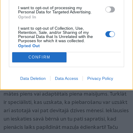
risinājumi
I want to opt-out of processing my
Žestu vārdnīca sarunai ar bēbīti pirmajā dzīves gadā
Personal Data for Targeted Advertising.
Opted In
Mazuļa uzturs
I want to opt-out of Collection, Use,
Retention, Sale, and/or Sharing of my
Šajā laikā tavs bērns visticamāk sāk saņemt
Personal Data that Is Unrelated with the
Purposes for which it was collected.
piebarojumu. Speciālisti iesaka sākt ar saknēm
Opted Out
(burkānu, kartupeli, brokoli, ķirbi) un pamazām
CONFIRM
pievienot gaļu, jo mazulim ļoti nepieciešama dzelzs.
Putras un augļi seko tikai pēc tam. Ēdienu bērnam
piedāvā vai nu sasmalcinātu sīkos gabaliņos vai
Data Deletion
Data Access
Privacy Policy
sablendētu. Taču bērna pamatēdiens joprojām ir
mātes piens vai adaptētais piena maisījums. Turklāt
ir speciālisti, kas uzskata, ka piebarošanu var uzsākt
arī astotajā vai pat devītajā dzīves mēnesī. Ieklausies
un ieskaties savā bērnā un tu pati sapratīsi, kad
pienācis laiks papildināt mazuļa ēdienkarti! Taču