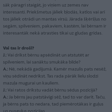
sāk pāragri staigāt, jo viņiem uz zemes nav
interesanti. Priekšmetus jāliek bļodās, katlos vai arī
tos jāliek otrādi un mantas virsū. Jārada šķēršļus no
segām, spilveniem, pakaviem, kastēm, lai bērnam ir
interesantāk nekā atrasties tikai uz gludas grīdas.
Vai tas ir droši?
J.:
Vai drīkst bērnu apsēdināt un atstutēt ar
spilveniem, lai sanāktu smukāka bilde?
A.:
Nē, nekādā gadījumā. Kamēr mazulis pats nesēž,
viņu sēdināt nedrīkst. Tas rada pārāk lielu slodzi
mazuļa mugurai un kauliem.
J.:
Vai ratos drīkstu vadāt bērnu sēdus pozīcijā?
A.:
Ja bērns jau patstāvīgi sēž, tad to var darīt. Taču,
ja bērns pats to nedara, tad piemērotākas ir guļus
un pusguļus pozīcijas.