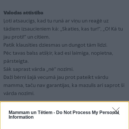
Valodas attīstība
Ļoti atsaucīgs, kad tu runā ar viņu un reaģē uz
tādiem izsaucieniem kā: „Skaties, kas tur!”, „O! Kā tu
jau proti!” un citiem.
Patīk klausīties dziesmas un dungot tām līdzi.
Pēc tavas balss atšķir, kad esi laimīga, nopietna,
pārsteigta.
Sāk saprast vārda „nē” nozīmi.
Daži bērni šajā vecumā jau prot pateikt vārdu
mamma, taču nav garantijas, ka mazulis arī saprot šī
vārda nozīmi.
Ko bērns apgūst
Mammam un Tētiem -
Do Not Process My Personal
Information
Atceras sejas, ko nav redzējis pārāk bieži, piemēram,
auklīti.