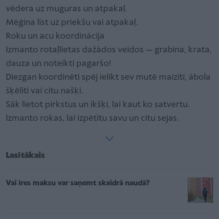
vēdera uz muguras un atpakaļ.
Mēģina līst uz priekšu vai atpakaļ.
Roku un acu koordinācija
Izmanto rotaļlietas dažādos veidos — grabina, krata,
dauza un noteikti pagaršo!
Diezgan koordinēti spēj ielikt sev mutē maizīti, ābola
šķēlīti vai citu našķi.
Sāk lietot pirkstus un īkšķi, lai kaut ko satvertu.
Izmanto rokas, lai izpētītu savu un citu sejas.
Lasītākais
Vai īres maksu var saņemt skaidrā naudā?