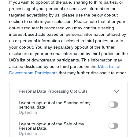
If you wish to opt-out of the sale, sharing to third parties, or
Zina, kas jādara ar rotaļlietām, lai sataisītu troksni.
processing of your personal or sensitive information for
Cenšas ar acīm sekot līdzi priekšmetiem, kas iziet
targeted advertising by us, please use the below opt-out
section to confirm your selection. Please note that after your
ārpus redzesloka.
opt-out request is processed you may continue seeing
interest-based ads based on personal information utilized by
us or personal information disclosed to third parties prior to
Emocijas un saziņa ar apkārtējiem
your opt-out. You may separately opt-out of the further
Ļauj tev saprast, ka jūtas nelaimīgs vai priecīgs.
disclosure of your personal information by third parties on the
Kļūst sapīcis, ja tu viņam kaut ko aizliedz darīt.
IAB’s list of downstream participants. This information may
also be disclosed by us to third parties on the
IAB’s List of
Ļoti labi atpazīst mazulim veltītas mutiskas uzslavas.
Downstream Participants
that may further disclose it to other
Kad mazulim kļūst garlaicīgi, spēj piesaistīt uzmanību
third parties.
atraktīvā veidā.
Personal Data Processing Opt Outs
Izbauda pazīstamas situācijas, piemēram,
gulētiešanu un vannošanos.
I want to opt-out of the Sharing of my
personal data.
Opted In
Lasi arī:
I want to opt-out of the Sale of my
Personal Data.
Zīdaiņa vēdera izeja - biežākās problēmas un
Opted In