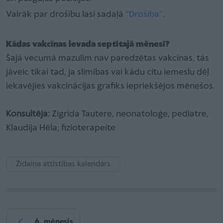
Vairāk par drošību lasi sadaļā
“Drošība”
.
Kādas vakcīnas ievada septītajā mēnesī?
Šajā vecumā mazulim nav paredzētas vakcīnas, tās
jāveic tikai tad, ja slimības vai kādu citu iemeslu dēļ
iekavējies vakcinācijas grafiks iepriekšējos mēnešos.
Konsultēja:
Zigrīda Tautere, neonatoloģe, pediatre,
Klaudija Hēla, fizioterapeite
Zīdaiņa attīstības kalendārs
6. mēnesis