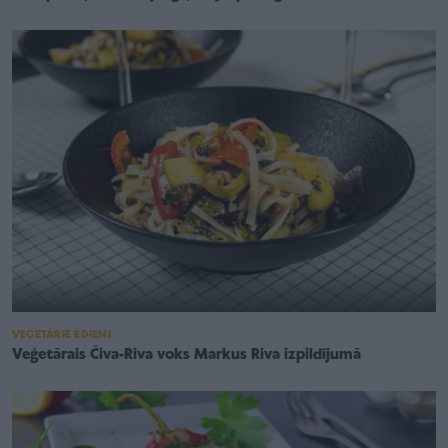
VEĢETĀRIE ĒDIENI
Veģetārais Čiva-Riva voks Markus Riva izpildījumā