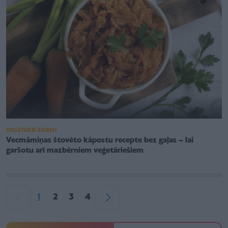
VEĢETĀRIE ĒDIENI
Vecmāmiņas štovēto kāpostu recepte bez gaļas – lai
garšotu arī mazbērniem veģetāriešiem
1
2
3
4