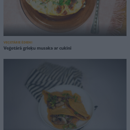
VEĢETĀRIE ĒDIENI
Veģetārā grieķu musaka ar cukīni