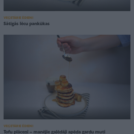
VEĢETĀRIE ĒDIENI
Sātīgās lēcu pankūkas
VEĢETĀRIE ĒDIENI
Tofu plāceņi – manējie gaļēdāji apēda gardu muti