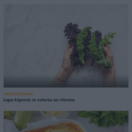
VEĢETĀRIE ĒDIENI
Lapu kāposts ar sviestu un citronu