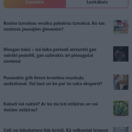
Jaunākie
Lasītākais
Rosina izmaiņas vecāku pabalstu izmaksā. Ko tas
nozīmēs jaunajām ģimenēm?
Diezgan baisi – īsā laika periodā aizturēti gan
vairāki pedofili, gan uzbrukts arī pieaugušai
sievietei
Pusaudzis grib lietot kreatīnu muskuļu
audzēšanai. Vai ļaut un ko par to saka eksperti?
Kabači vai cukini? Ar ko tie īsti atšķiras un vai
tiešām atšķiras?
Ceļš no inkubatora līdz krūtij. Kā veiksmīgi īstenot