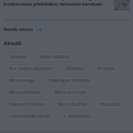
krūtbarošanu priekšlaikus dzimušam bērniņam
Vairāk rakstu
Aktuāli
Ukraina
Valsts atbalsts
Kur šodien atpūsties
Zīdīšana
Drošība
Bērna miegs
Mākslīgais intelekts
Bērnu psihiatrs
Bērna emocijas
Vasaras brīvlaiks
Bērnu drošība
Pusaudzis
Gatavošanās skolai
1. septembris