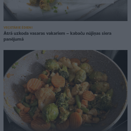
VEĢETĀRIE ĒDIENI
Ātrā uzkoda vasaras vakariem – kabaču nūjiņas siera
panējumā