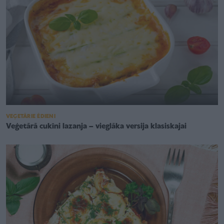
VEĢETĀRIE ĒDIENI
Veģetārā cukīni lazanja – vieglāka versija klasiskajai