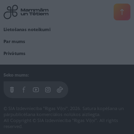
Lietošanas noteikumi
Par mums
Privātums
Seko mums:
© SIA Izdevniecība "Rīgas Viļņi", 2026. Satura kopēšana un
pārpublicēšana komerciālos nolūkos aizliegta.
All Copyright © SIA Izdevniecība "Rīgas Viļņi". All rights
reserved.