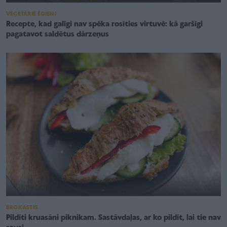
VEĢETĀRIE ĒDIENI
Recepte, kad galīgi nav spēka rosīties virtuvē: kā garšīgi
pagatavot saldētus dārzeņus
BROKASTIS
Pildīti kruasāni piknikam. Sastāvdaļas, ar ko pildīt, lai tie nav