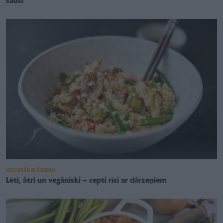
sausi
VEĢETĀRIE ĒDIENI
Lēti, ātri un vegāniski – cepti rīsi ar dārzeņiem