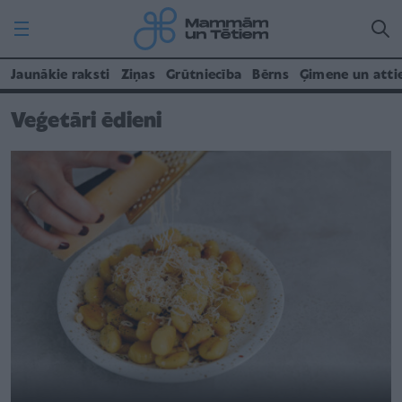
Jaunākie raksti
Ziņas
Grūtniecība
Bērns
Ģimene un atti
Veģetāri ēdieni