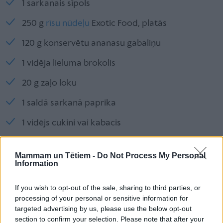
1 sarkanais sīpols
250 g
rīsu nūdeļu
Exotic Food, platās
120 g konservētu ananasu gabaliņu
1 vidēja lieluma brokolis
20 g zaļo loku
1 saldā sarkanā paprika
1 vidējs cukini vai kabacis
sāls, pipari pēc garšas
Mammam un Tētiem -
Do Not Process My Personal
eļļa cepšanai
Information
If you wish to opt-out of the sale, sharing to third parties, or
Mērcei:
processing of your personal or sensitive information for
targeted advertising by us, please use the below opt-out
200 ml saldā čili mērces
section to confirm your selection. Please note that after your