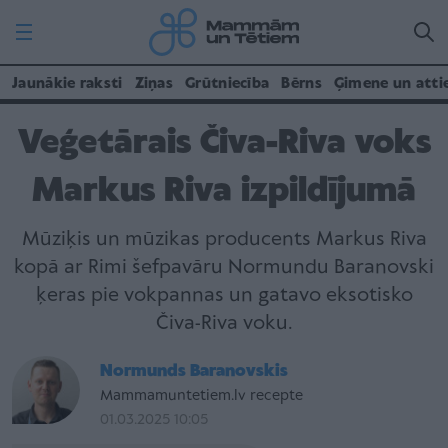
Jaunākie raksti
Ziņas
Grūtniecība
Bērns
Ģimene un atti
Veģetārais Čiva-Riva voks
Markus Riva izpildījumā
Mūziķis un mūzikas producents Markus Riva
kopā ar Rimi šefpavāru Normundu Baranovski
ķeras pie vokpannas un gatavo eksotisko
Čiva-Riva voku.
Normunds Baranovskis
Mammamuntetiem.lv recepte
01.03.2025 10:05