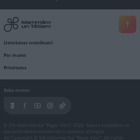
Lietošanas noteikumi
Par mums
Privātums
Seko mums:
© SIA Izdevniecība "Rīgas Viļņi", 2026. Satura kopēšana un
pārpublicēšana komerciālos nolūkos aizliegta.
All Copyright © SIA Izdevniecība "Rīgas Viļņi". All rights