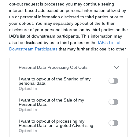
opt-out request is processed you may continue seeing
3 ēdamk. gaišās sojas mērces
interest-based ads based on personal information utilized by
4 ķiploka daiviņas
us or personal information disclosed to third parties prior to
your opt-out. You may separately opt-out of the further
4 ēdamk. ananasu sulas.
disclosure of your personal information by third parties on the
IAB’s list of downstream participants. This information may
also be disclosed by us to third parties on the
IAB’s List of
Pagatavošana
Downstream Participants
that may further disclose it to other
third parties.
Nomizo un vidējos gabalos sagriež sarkano
sīpolu, strēmelēs brokoli un papriku,
Personal Data Processing Opt Outs
pusgredzenos kabaci (vai cukini), bet zaļos lokus
I want to opt-out of the Sharing of my
sakapā.
personal data.
Opted In
Lielā pannā vai wok pannā uzkarsē nedaudz
I want to opt-out of the Sale of my
eļļas. Apcep sīpolu, līdz tas kļūst caurspīdīgs.
Personal Data.
Opted In
Pievieno brokoli un papriku. Cep, līdz dārzeņi
I want to opt-out of processing my
kļūst mīkstāki, bet saglabā kraukšķīgumu.
Personal Data for Targeted Advertising.
Opted In
Pievieno kabaci (vai cukini) un cep vēl pāris