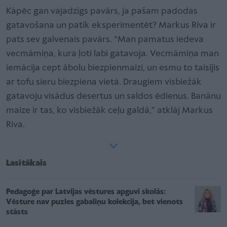
Kāpēc gan vajadzīgs pavārs, ja pašam padodas
gatavošana un patīk eksperimentēt? Markus Riva ir
pats sev galvenais pavārs. “Man pamatus iedeva
vecmāmiņa, kura ļoti labi gatavoja. Vecmāmiņa man
iemācīja cept ābolu biezpienmaizi, un esmu to taisījis
ar tofu sieru biezpiena vietā. Draugiem visbiežāk
gatavoju visādus desertus un saldos ēdienus. Banānu
maize ir tas, ko visbiežāk ceļu galdā,” atklāj Markus
Riva.
Lasītākais
Pedagoģe par Latvijas vēstures apguvi skolās:
Vēsture nav puzles gabaliņu kolekcija, bet vienots
stāsts