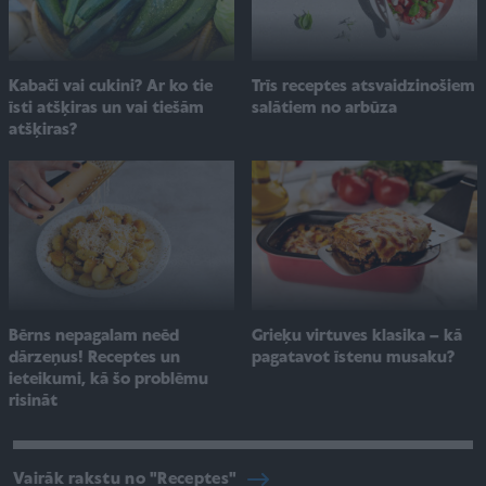
Kabači vai cukini? Ar ko tie
Trīs receptes atsvaidzinošiem
īsti atšķiras un vai tiešām
salātiem no arbūza
atšķiras?
Bērns nepagalam neēd
Grieķu virtuves klasika – kā
dārzeņus! Receptes un
pagatavot īstenu musaku?
ieteikumi, kā šo problēmu
risināt
Vairāk rakstu no "Receptes"