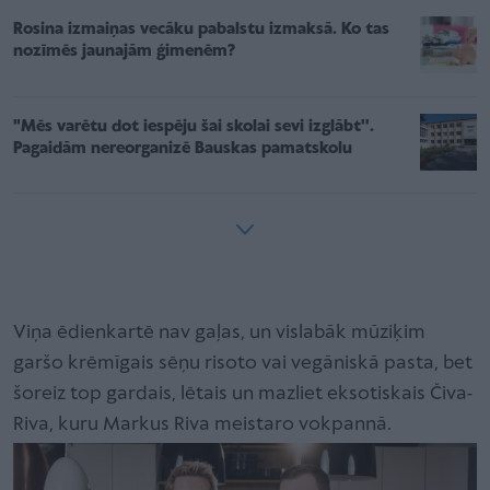
Rosina izmaiņas vecāku pabalstu izmaksā. Ko tas
nozīmēs jaunajām ģimenēm?
"Mēs varētu dot iespēju šai skolai sevi izglābt''.
Pagaidām nereorganizē Bauskas pamatskolu
Viņa ēdienkartē nav gaļas, un vislabāk mūziķim
garšo krēmīgais sēņu risoto vai vegāniskā pasta, bet
šoreiz top gardais, lētais un mazliet eksotiskais Čiva-
Riva, kuru Markus Riva meistaro vokpannā.