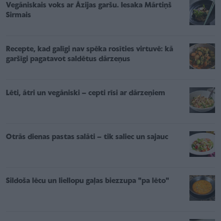
Vegāniskais voks ar Āzijas garšu. Iesaka Mārtiņš
Sirmais
Recepte, kad galīgi nav spēka rosīties virtuvē: kā
garšīgi pagatavot saldētus dārzeņus
Lēti, ātri un vegāniski – cepti rīsi ar dārzeņiem
Otrās dienas pastas salāti – tik saliec un sajauc
Sildoša lēcu un liellopu gaļas biezzupa "pa lēto"