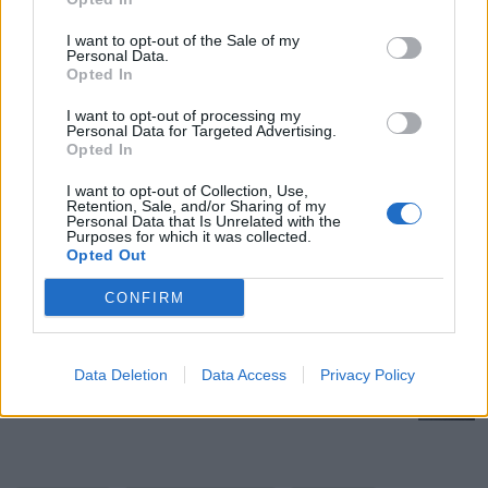
Saistītie raksti
I want to opt-out of the Sale of my
Personal Data.
Opted In
Ātrā maltās gaļas musaka (ēdiens grieķu gaumē!)
I want to opt-out of processing my
Personal Data for Targeted Advertising.
Opted In
Lēti un veģetāri – ņoki jeb kartupeļu klimpas itāļu
I want to opt-out of Collection, Use,
gaumē
Retention, Sale, and/or Sharing of my
Personal Data that Is Unrelated with the
Purposes for which it was collected.
Opted Out
Ideja vakariņām meksikāņu gaumē! Ātri, lēti un
CONFIRM
pats galvenais – garšos arī bērniem
Data Deletion
Data Access
Privacy Policy
Kartupeļu klimpas ar sēnēm – bērniem šķiet
patīkams un maigs ēdiens