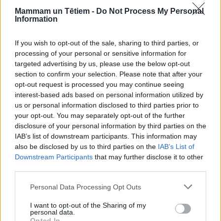
Pagatavošana:
Mammam un Tētiem -
Do Not Process My Personal
Uzsilda cepeškrāsni līdz 180 grādiem.
Information
Sagriež cukīni un kartupeļus plānās šķēlēs,
If you wish to opt-out of the sale, sharing to third parties, or
sajauc bļodā kopā ar garšaugiem, garšvielām,
processing of your personal or sensitive information for
olīveļlu un ķiploku.
targeted advertising by us, please use the below opt-out
section to confirm your selection. Please note that after your
Ietaukotā cepamtraukā kārto maisījumu, starp
opt-out request is processed you may continue seeing
interest-based ads based on personal information utilized by
kārtām apbārstot ar fetas un rikotas sieru, pārlej
us or personal information disclosed to third parties prior to
ar olu.
your opt-out. You may separately opt-out of the further
disclosure of your personal information by third parties on the
Pārlej ar papildus olīveļļu un pārklāj ar foliju.
IAB’s list of downstream participants. This information may
also be disclosed by us to third parties on the
IAB’s List of
Cep 50-60 minūtes, līdz dārzeņi ir mīksti.
Downstream Participants
that may further disclose it to other
third parties.
Noņem foliju un cep vēl 10 minūtes, līdz
kārtojums ir zeltaini brūns.
Personal Data Processing Opt Outs
I want to opt-out of the Sharing of my
personal data.
Opted In