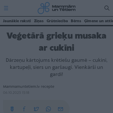
Jaunākie raksti
Ziņas
Grūtniecība
Bērns
Ģimene un atti
Veģetārā grieķu musaka
ar cukīni
Dārzeņu kārtojums krētiešu gaumē – cukini,
kartupeļi, siers un garšaugi. Vienkārši un
gardi!
Mammamuntetiem.lv recepte
06.10.2025 15:18