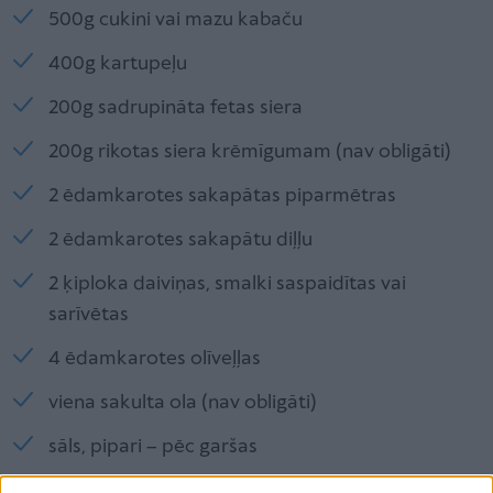
500g cukini vai mazu kabaču
400g kartupeļu
200g sadrupināta fetas siera
200g rikotas siera krēmīgumam (nav obligāti)
2 ēdamkarotes sakapātas piparmētras
2 ēdamkarotes sakapātu diļļu
2 ķiploka daiviņas, smalki saspaidītas vai
sarīvētas
4 ēdamkarotes olīveļļas
viena sakulta ola (nav obligāti)
sāls, pipari – pēc garšas