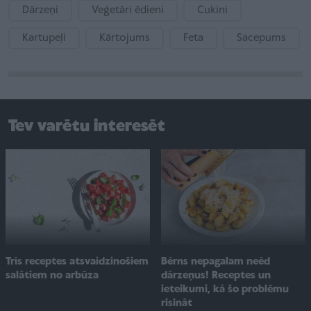
Dārzeņi
Veģetāri ēdieni
Cukini
Kartupeļi
Kārtojums
Feta
Sacepums
Tev varētu interesēt
Trīs receptes atsvaidzinošiem
Bērns nepagalam neēd
salātiem no arbūza
dārzeņus! Receptes un
ieteikumi, kā šo problēmu
risināt