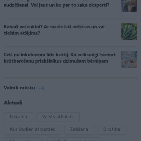
audzēšanai. Vai ļaut un ko par to saka eksperti?
Kabači vai cukini? Ar ko tie īsti atšķiras un vai
tiešām atšķiras?
Ceļš no inkubatora līdz krūtij. Kā veiksmīgi īstenot
krūtbarošanu priekšlaikus dzimušam bērniņam
Vairāk rakstu
Aktuāli
Ukraina
Valsts atbalsts
Kur šodien atpūsties
Zīdīšana
Drošība