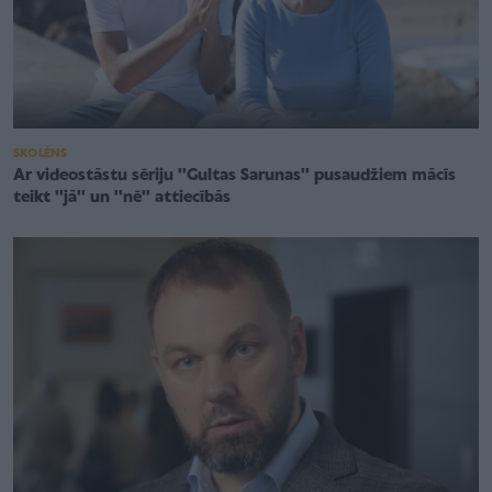
SKOLĒNS
Ar videostāstu sēriju ''Gultas Sarunas'' pusaudžiem mācīs
teikt ''jā'' un ''nē'' attiecībās