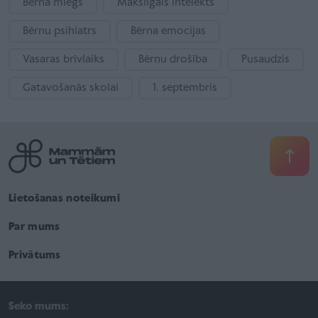
Bērna miegs
Mākslīgais intelekts
Bērnu psihiatrs
Bērna emocijas
Vasaras brīvlaiks
Bērnu drošība
Pusaudzis
Gatavošanās skolai
1. septembris
Lietošanas noteikumi
Par mums
Privātums
Seko mums: