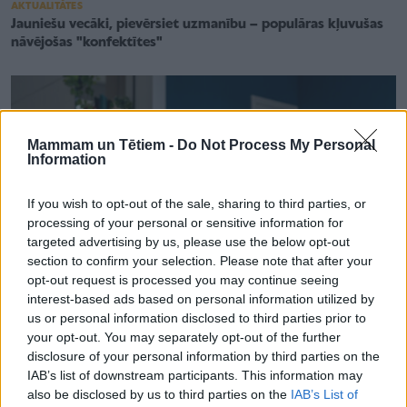
AKTUALITĀTES
Jauniešu vecāki, pievērsiet uzmanību – populāras kļuvušas
nāvējošas "konfektītes"
Mammam un Tētiem -
Do Not Process My Personal
Information
If you wish to opt-out of the sale, sharing to third parties, or
processing of your personal or sensitive information for
targeted advertising by us, please use the below opt-out
section to confirm your selection. Please note that after your
opt-out request is processed you may continue seeing
interest-based ads based on personal information utilized by
us or personal information disclosed to third parties prior to
your opt-out. You may separately opt-out of the further
ATTIECĪBAS ĢIMENĒ
disclosure of your personal information by third parties on the
Iespēja saprast savu pusaudzi – Latvijas lielākajā vecāku
IAB’s list of downstream participants. This information may
sapulcē runās par jauniešiem aktuālo
also be disclosed by us to third parties on the
IAB’s List of