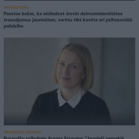
AKTUALITĀTES
Paustas bažas, ka aizliedzot ārstēt dzimumidentitātes
traucējumus jauniešiem, varētu tikt kavēta arī psihosociālā
palīdzība
SPECIĀLISTU VIEDOKĻI
Pusaudžu psiholoģe Austra Straume: "Jaunieši nemeklē