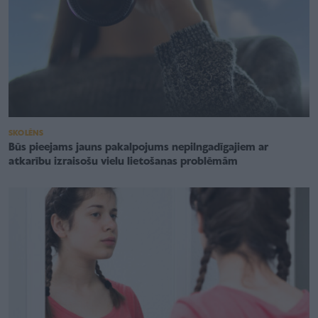
SKOLĒNS
Būs pieejams jauns pakalpojums nepilngadīgajiem ar
atkarību izraisošu vielu lietošanas problēmām