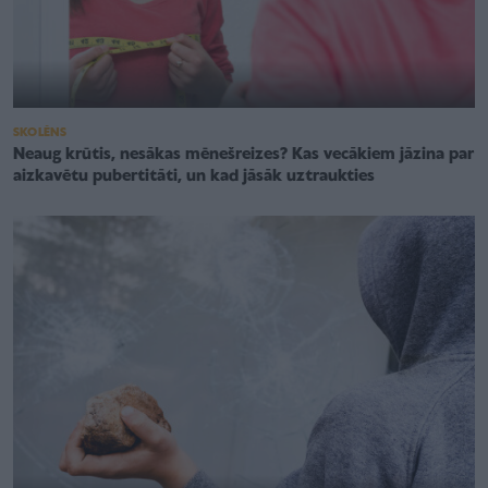
SKOLĒNS
Neaug krūtis, nesākas mēnešreizes? Kas vecākiem jāzina par
aizkavētu pubertitāti, un kad jāsāk uztraukties