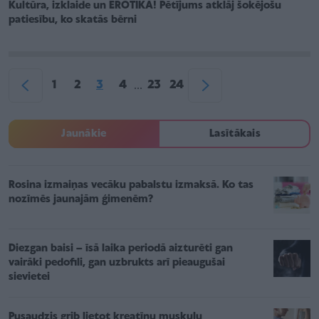
Kultūra, izklaide un EROTIKA! Pētījums atklāj šokējošu
patiesību, ko skatās bērni
1
2
3
4
23
24
...
Jaunākie
Lasītākais
Rosina izmaiņas vecāku pabalstu izmaksā. Ko tas
nozīmēs jaunajām ģimenēm?
Diezgan baisi – īsā laika periodā aizturēti gan
vairāki pedofili, gan uzbrukts arī pieaugušai
sievietei
Pusaudzis grib lietot kreatīnu muskuļu