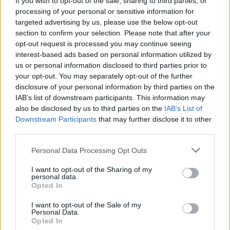
If you wish to opt-out of the sale, sharing to third parties, or
processing of your personal or sensitive information for
targeted advertising by us, please use the below opt-out
section to confirm your selection. Please note that after your
opt-out request is processed you may continue seeing
Diskusijas laiks un vieta:
10. jūlijs, plkst. 16.00,
interest-based ads based on personal information utilized by
“Atklāto sarunu telts” (telts nr. 61.)
us or personal information disclosed to third parties prior to
your opt-out. You may separately opt-out of the further
Diskusijā piedalīsies:
disclosure of your personal information by third parties on the
Liene Vītola
, bērnu psihiatre, Bērnu slimnīcas
IAB’s list of downstream participants. This information may
also be disclosed by us to third parties on the
IAB’s List of
Bērnu un jauniešu psihiskās veselības centra
Downstream Participants
that may further disclose it to other
virsārste
third parties.
Ako Kārlis Cekulis
, Bērnu aizsardzības centra
Personal Data Processing Opt Outs
Bērnu labbūtības veicināšanas departamenta
I want to opt-out of the Sharing of my
direktors
personal data.
Opted In
Maigurs Cepurītis
, mentālās veselības atbalsta
I want to opt-out of the Sale of my
biedrībes "Ogle" līdzdibinātājs. Tētis jaunietim,
Personal Data.
Opted In
kurš aizgāja no šīs dzīves veicot pašnāvību.