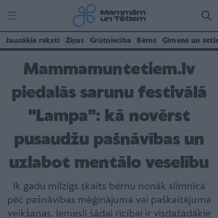
Jaunākie raksti
Ziņas
Grūtniecība
Bērns
Ģimene un atti
Mammamuntetiem.lv
piedalās sarunu festivālā
"Lampa": kā novērst
pusaudžu pašnāvības un
uzlabot mentālo veselību
Ik gadu milzīgs skaits bērnu nonāk slimnīcā
pēc pašnāvības mēģinājuma vai paškaitējuma
veikšanas. Iemesli šādai rīcībai ir visdažādākie