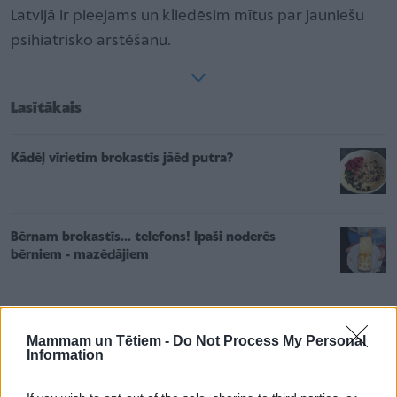
Latvijā ir pieejams un kliedēsim mītus par jauniešu
psihiatrisko ārstēšanu.
Lasītākais
Kādēļ vīrietim brokastīs jāēd putra?
Bērnam brokastīs... telefons! Īpaši noderēs
bērniem - mazēdājiem
Sešgadnieks uz skolu. No kā baidās vecāki
Mammam un Tētiem -
Do Not Process My Personal
Information