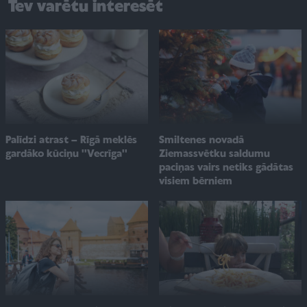
Tev varētu interesēt
Smiltenes novadā
Palīdzi atrast – Rīgā meklēs
Ziemassvētku saldumu
gardāko kūciņu ''Vecrīga''
paciņas vairs netiks gādātas
visiem bērniem