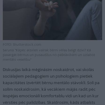
FOTO: Shutterstock.com
Saruna "Kāpēc aizvien vairak bērni vēlas beigt dzīvi? Kā
pasargāt bērnus un pusaudžus no pašnāvībām un uzlabot
mentālo veselību"
Diskusijas laikā mēģināsim noskaidrot, vai skolās
sociālajiem pedagogiem un psihologiem pietiek
kapacitātes izvērtēt bērnu mentālo stāvokli. Soli pa
solim noskaidrosim, kā vecākiem mājās radīt pēc
iespējas emocionāli komfortablu vidi un kad un kur
vērsties pēc palīdzības. Skaidrosim, kāds atbalsts