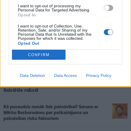
Atbalsta grupu palikušajiem vadītājs.
I want to opt-out of processing my
Personal Data for Targeted Advertising.
Opted In
Elīza
(18), jauniete, kas dalīsies ar savu pieredzi
I want to opt-out of Collection, Use,
Retention, Sale, and/or Sharing of my
Personal Data that Is Unrelated with the
Diskusijas moderatores – mammamuntetiem.lv
Purposes for which it was collected.
redaktores Lauma Vītola un Ginta Auziņa.
Opted Out
CONFIRM
Vairāk par
diskusiju
un pašu sarunu festivālu
“Lampa”:
festivalslampa.lv
Data Deletion
Data Access
Privacy Policy
Saistītie raksti
Kā pusaudzis nonāk līdz pašnāvībai? Saruna ar
Ņikitu Bezborodovu par paškaitējuma un
pašnāvības riska faktoriem