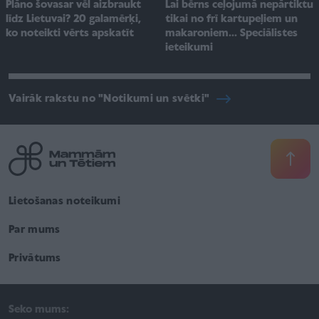
Plāno šovasar vēl aizbraukt
Lai bērns ceļojumā nepārtiktu
līdz Lietuvai? 20 galamērķi,
tikai no frī kartupeļiem un
ko noteikti vērts apskatīt
makaroniem... Speciālistes
ieteikumi
Vairāk rakstu no "Notikumi un svētki"
Lietošanas noteikumi
Par mums
Privātums
Seko mums: