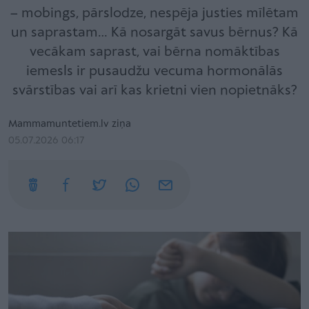
– mobings, pārslodze, nespēja justies mīlētam
un saprastam… Kā nosargāt savus bērnus? Kā
vecākam saprast, vai bērna nomāktības
iemesls ir pusaudžu vecuma hormonālās
svārstības vai arī kas krietni vien nopietnāks?
Mammamuntetiem.lv ziņa
05.07.2026 06:17