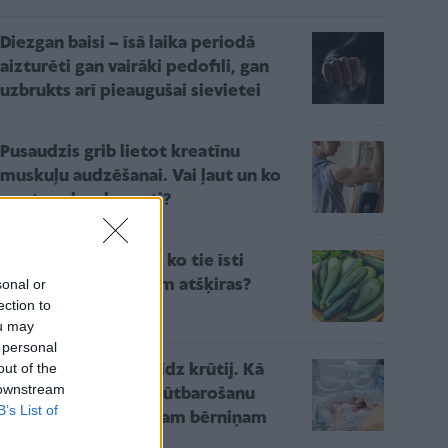
Diezgan baisi – īsā laika periodā
aizturēti gan vairāki pedofili, gan
uzbrukts arī pieaugušai sievietei
Pusaudzis grib lietot kreatīnu
muskuļu audzēšanai. Vai ļaut un ko
par to saka eksperti?
Kabači vai cukini? Ar ko tie īsti
sonal or
atšķiras un vai tiešām atšķiras?
ection to
ou may
 personal
out of the
Ceļš no inkubatora līdz krūtij. Kā
 downstream
veiksmīgi īstenot krūtbarošanu
B’s List of
priekšlaikus dzimušam bērniņam