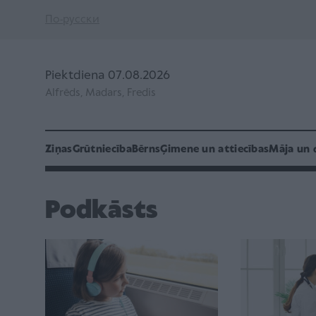
По-русски
Piektdiena 07.08.2026
Alfrēds, Madars, Fredis
Ziņas
Grūtniecība
Bērns
Ģimene un attiecības
Māja un 
Podkāsts