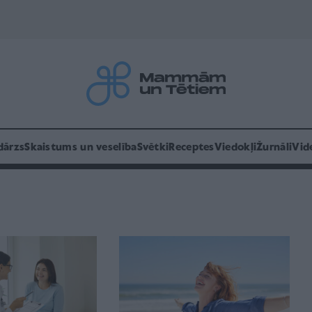
dārzs
Skaistums un veselība
Svētki
Receptes
Viedokļi
Žurnāli
Vid