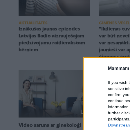
AKTUALITĀTES
ĢIMENES VESEL
Iznākušas jaunas epizodes
"Ikdienas tuv
Latvijas Radio aizraujošajam
var būt nevei
piedzīvojumu raidierakstam
var nesanākt.
bērniem
jaunieši var 
ģimenes ārst
Mammam u
If you wish 
sensitive in
confirm you
continue se
information 
further disc
participants
ĢIMENES VESEL
Downstream 
Video saruna ar ginekoloģi