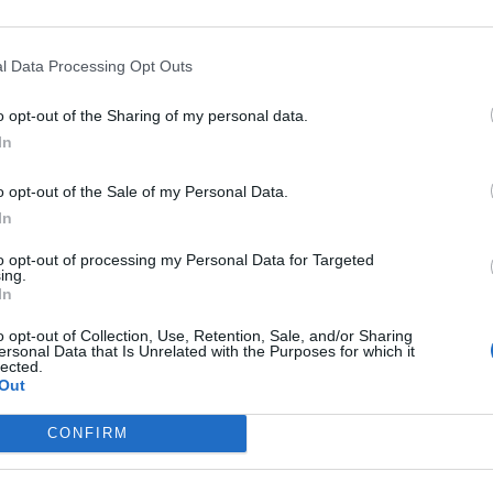
ns multiplās
Interesanti podkāsti latviešu
dkāsts "Mans
valodā, ko klausīties
brīvbrīžos
l Data Processing Opt Outs
o opt-out of the Sharing of my personal data.
In
o opt-out of the Sale of my Personal Data.
In
to opt-out of processing my Personal Data for Targeted
ing.
In
o opt-out of Collection, Use, Retention, Sale, and/or Sharing
ersonal Data that Is Unrelated with the Purposes for which it
lected.
Out
CONFIRM