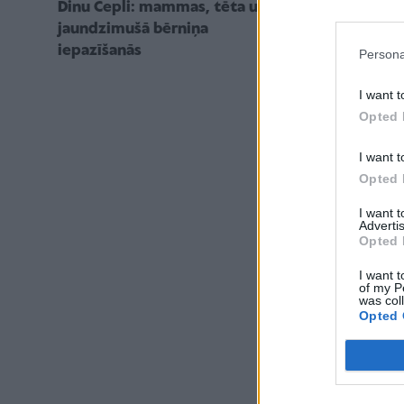
Pieejams jau
Dinu Cepli: mammas, tēta un
sklerozes po
jaundzimušā bērniņa
Stāsts"
iepazīšanās
Persona
I want t
Opted 
I want t
Opted 
I want 
Advertis
Opted 
I want t
of my P
was col
Opted 