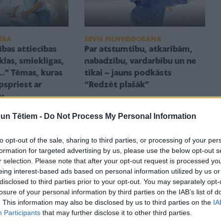
ĪBA
SEVIS PILNVEIDOŠANA
ības attiecības
Par atstumtību, atkarībām,
klas, smieklīgas,
nabadzību, vardarbību un ne
.." Tēmas, kuras
tikai – jauns podkāsts
apspriest ar
“Redzēt plašāk”
u
n Tētiem -
Do Not Process My Personal Information
to opt-out of the sale, sharing to third parties, or processing of your per
formation for targeted advertising by us, please use the below opt-out s
r selection. Please note that after your opt-out request is processed y
eing interest-based ads based on personal information utilized by us or
disclosed to third parties prior to your opt-out. You may separately opt-
losure of your personal information by third parties on the IAB’s list of
. This information may also be disclosed by us to third parties on the
IA
ĪBA
Participants
that may further disclose it to other third parties.
SEVIS PILNVEIDOŠANA