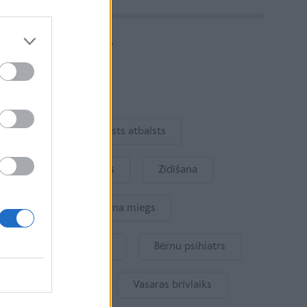
Vairāk rakstu
Aktuāli
Ukraina
Valsts atbalsts
Kur šodien atpūsties
Zīdīšana
Drošība
Bērna miegs
Mākslīgais intelekts
Bērnu psihiatrs
Bērna emocijas
Vasaras brīvlaiks