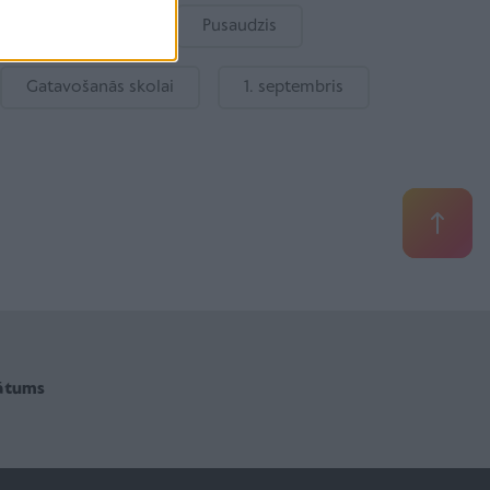
Bērnu drošība
Pusaudzis
Gatavošanās skolai
1. septembris
vātums