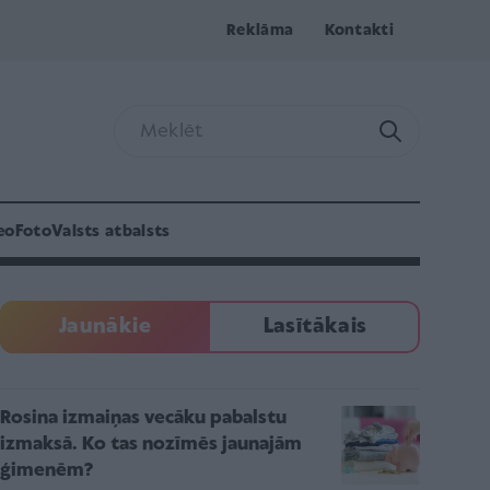
Reklāma
Kontakti
eo
Foto
Valsts atbalsts
Jaunākie
Lasītākais
Rosina izmaiņas vecāku pabalstu
izmaksā. Ko tas nozīmēs jaunajām
ģimenēm?