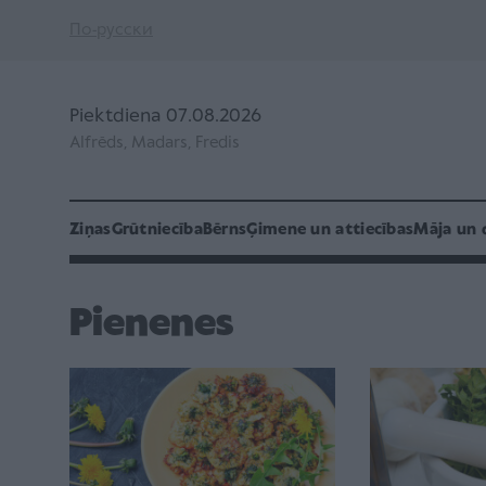
По-русски
Piektdiena 07.08.2026
Alfrēds, Madars, Fredis
Ziņas
Grūtniecība
Bērns
Ģimene un attiecības
Māja un 
Pienenes