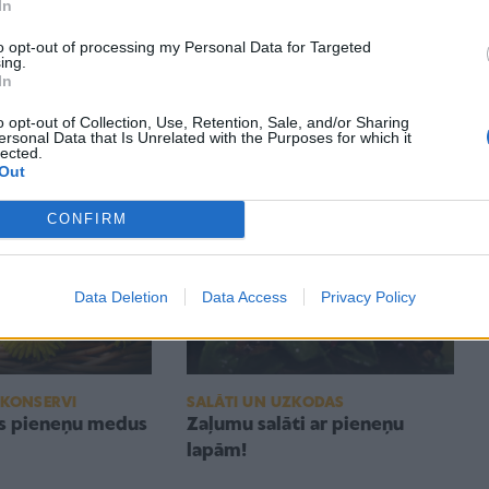
In
to opt-out of processing my Personal Data for Targeted
ing.
In
KODAS
IEVĀRĪJUMI UN KONSERVI
ņu rozetes
Pieneņu medus. RECEPTE
o opt-out of Collection, Use, Retention, Sale, and/or Sharing
ersonal Data that Is Unrelated with the Purposes for which it
lected.
Out
CONFIRM
Data Deletion
Data Access
Privacy Policy
 KONSERVI
SALĀTI UN UZKODAS
is pieneņu medus
Zaļumu salāti ar pieneņu
lapām!