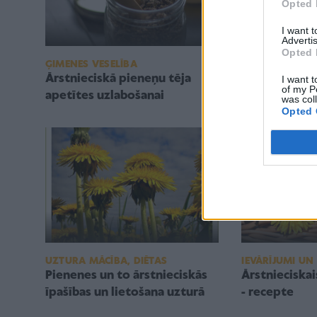
Opted 
I want 
Advertis
Opted 
SALĀTI UN UZ
ĢIMENES VESELĪBA
Ceptas piene
Ārstnieciskā pieneņu tēja
I want t
of my P
apetītes uzlabošanai
was col
Opted 
UZTURA MĀCĪBA, DIĒTAS
IEVĀRĪJUMI UN
Pienenes un to ārstnieciskās
Ārstnieciska
īpašības un lietošana uzturā
- recepte