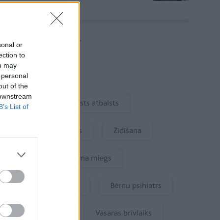
Vairāk rakstu
sonal or
ection to
ou may
Aktuāli
 personal
out of the
 downstream
Ukraina
Valsts atbalsts
B’s List of
Kur šodien atpūsties
Zīdīšana
Drošība
Bērna miegs
Mākslīgais intelekts
Bērnu psihiatrs
Bērna emocijas
Vasaras brīvlaiks