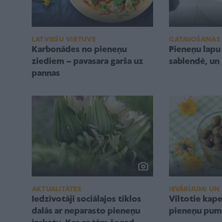
LATVIEŠU VIRTUVE
GATAVOŠANAS
Karbonādes no pieneņu
Pieneņu lapu 
ziediem – pavasara garša uz
sablendē, un 
pannas
AKTUALITĀTES
IEVĀRĪJUMI UN
Iedzīvotāji sociālajos tīklos
Viltotie kape
dalās ar neparasto pieneņu
pieneņu pum