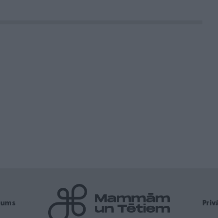
mums
Pri