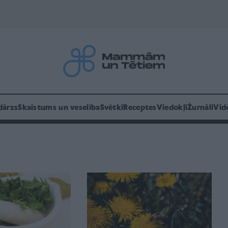
dārzs
Skaistums un veselība
Svētki
Receptes
Viedokļi
Žurnāli
Vid