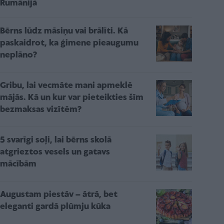
Rumānijā
Bērns lūdz māsiņu vai brālīti. Kā
paskaidrot, ka ģimene pieaugumu
neplāno?
Gribu, lai vecmāte mani apmeklē
mājās. Kā un kur var pieteikties šīm
bezmaksas vizītēm?
5 svarīgi soļi, lai bērns skolā
atgrieztos vesels un gatavs
mācībām
Augustam piestāv – ātrā, bet
eleganti gardā plūmju kūka