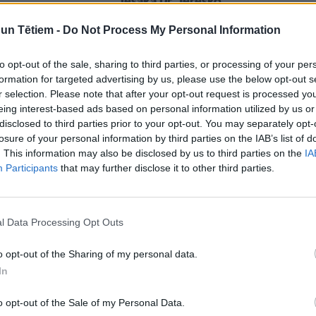
Iesaka Dr. Tereško
n Tētiem -
Do Not Process My Personal Information
to opt-out of the sale, sharing to third parties, or processing of your per
formation for targeted advertising by us, please use the below opt-out s
r selection. Please note that after your opt-out request is processed y
eing interest-based ads based on personal information utilized by us or
disclosed to third parties prior to your opt-out. You may separately opt-
losure of your personal information by third parties on the IAB’s list of
. This information may also be disclosed by us to third parties on the
IA
Participants
that may further disclose it to other third parties.
GATAVOŠANAS PADOMI
r pienenēm zālājā
Kā visgardāk apēst pieneni.
Marinē, cep, griez salātos
l Data Processing Opt Outs
o opt-out of the Sharing of my personal data.
In
o opt-out of the Sale of my Personal Data.