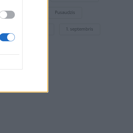
Bērnu drošība
Pusaudzis
Gatavošanās skolai
1. septembris