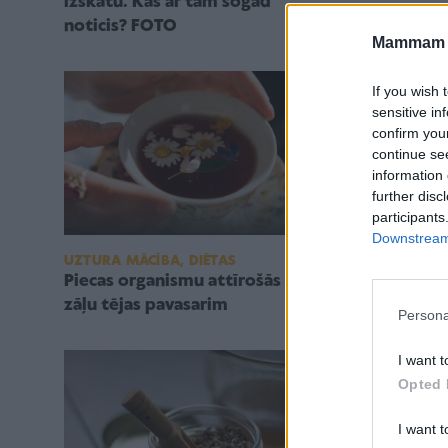
izskatu. Kas ar tām šogad
noticis? FOTO
Mammam u
If you wish 
sensitive in
confirm you
continue se
information 
further disc
participants
Downstream 
MĀJOKLIS
UZTURA MĀCĪBA, DIĒTAS
Kā cīnīties a
Piecas organismu attīrošās
zāļu tējas pavasarim
Persona
I want t
Opted 
I want t