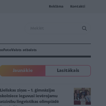
Reklāma
Kontakti
eo
Foto
Valsts atbalsts
Jaunākie
Lasītākais
Lieliskas ziņas – 1. ģimnāzijas
skolniece ieguvusi ievērojamu
atzinību lingvistikas olimpiādē