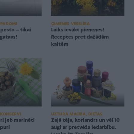
 PADOMI
ĢIMENES VESELĪBA
pesto – tikai
Laiks ievākt pienenes!
gatavs!
Receptes pret dažādām
kaitēm
 KONSERVI
UZTURA MĀCĪBA, DIĒTAS
ri jeb marinēti
Zaļā tēja, koriandrs un vēl 10
puri
augi ar pretvēža iedarbību.