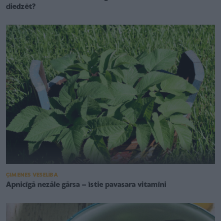
diedzēt?
ĢIMENES VESELĪBA
Apnicīgā nezāle gārsa – īstie pavasara vitamīni