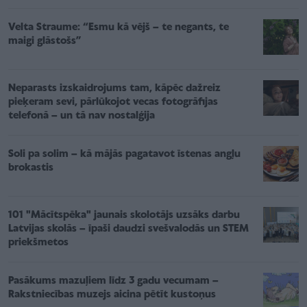
Velta Straume: “Esmu kā vējš – te negants, te
maigi glāstošs”
Neparasts izskaidrojums tam, kāpēc dažreiz
pieķeram sevi, pārlūkojot vecas fotogrāfijas
telefonā – un tā nav nostalģija
Soli pa solim – kā mājās pagatavot īstenas angļu
brokastis
101 "Mācītspēka" jaunais skolotājs uzsāks darbu
Latvijas skolās – īpaši daudzi svešvalodās un STEM
priekšmetos
Pasākums mazuļiem līdz 3 gadu vecumam –
Rakstniecības muzejs aicina pētīt kustoņus