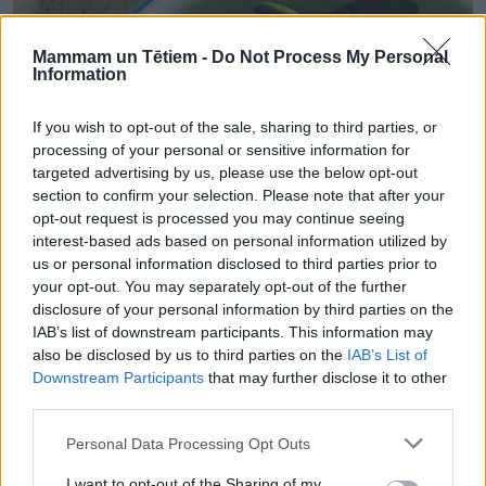
Mammam un Tētiem -
Do Not Process My Personal
Information
If you wish to opt-out of the sale, sharing to third parties, or
processing of your personal or sensitive information for
targeted advertising by us, please use the below opt-out
section to confirm your selection. Please note that after your
opt-out request is processed you may continue seeing
interest-based ads based on personal information utilized by
us or personal information disclosed to third parties prior to
your opt-out. You may separately opt-out of the further
GATAVOŠANAS PADOMI
disclosure of your personal information by third parties on the
Ēdam un ārstējamies ar nātrēm! Kā pareizi vākt un gatavot
IAB’s list of downstream participants. This information may
also be disclosed by us to third parties on the
IAB’s List of
Downstream Participants
that may further disclose it to other
third parties.
Personal Data Processing Opt Outs
I want to opt-out of the Sharing of my