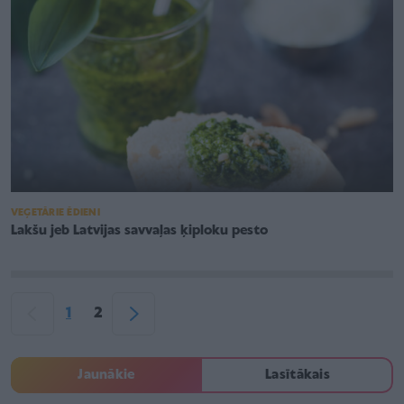
VEĢETĀRIE ĒDIENI
Lakšu jeb Latvijas savvaļas ķiploku pesto
1
2
Jaunākie
Lasītākais