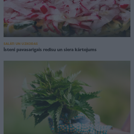
SALĀTI UN UZKODAS
Īsteni pavasarīgais redīsu un siera kārtojums