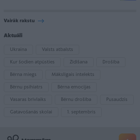
Vairāk rakstu
Aktuāli
Ukraina
Valsts atbalsts
Kur šodien atpūsties
Zīdīšana
Drošība
Bērna miegs
Mākslīgais intelekts
Bērnu psihiatrs
Bērna emocijas
Vasaras brīvlaiks
Bērnu drošība
Pusaudzis
Gatavošanās skolai
1. septembris