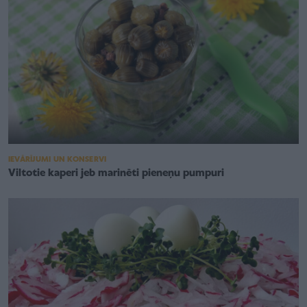
IEVĀRĪJUMI UN KONSERVI
Viltotie kaperi jeb marinēti pieneņu pumpuri