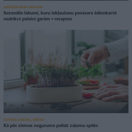
GATAVOŠANAS PADOMI
Sezonālie labumi, kuru iekļaušanu pavasara ēdienkartē
nedrīkst palaist garām + receptes
UZTURA MĀCĪBA, DIĒTAS
Kā pēc ziemas noguruma palīdz zaļumu spēks