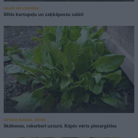
SALĀTI UN UZKODAS
Siltie kartupeļu un zaķkāpostu salāti
UZTURA MĀCĪBA, DIĒTAS
Skābenes, rabarberi uzturā. Kāpēc vērts piesargāties