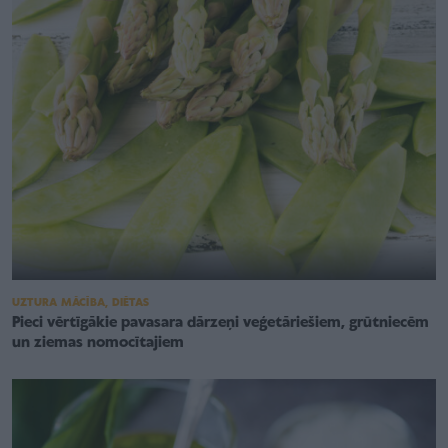
UZTURA MĀCĪBA, DIĒTAS
Pieci vērtīgākie pavasara dārzeņi veģetāriešiem, grūtniecēm
un ziemas nomocītajiem