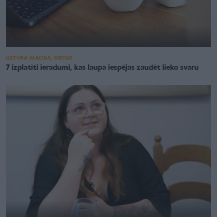
UZTURA MĀCĪBA, DIĒTAS
7 izplatīti ieradumi, kas laupa iespējas zaudēt lieko svaru