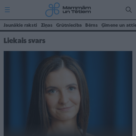
Jaunākie raksti
Ziņas
Grūtniecība
Bērns
Ģimene un atti
Liekais svars