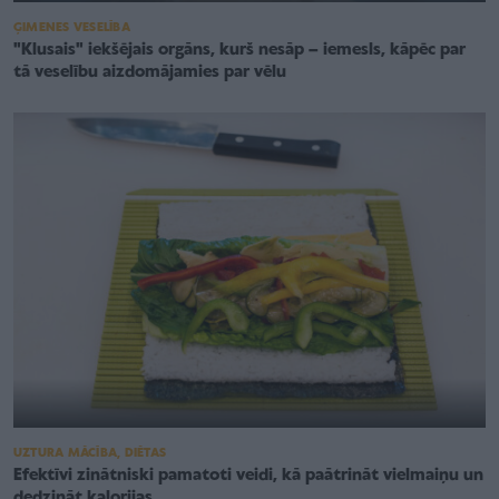
ĢIMENES VESELĪBA
"Klusais" iekšējais orgāns, kurš nesāp – iemesls, kāpēc par
tā veselību aizdomājamies par vēlu
UZTURA MĀCĪBA, DIĒTAS
Efektīvi zinātniski pamatoti veidi, kā paātrināt vielmaiņu un
dedzināt kalorijas