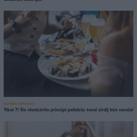
SLIMĪBU APRAKSTI
Tikai 7! Šie vienkāršie principi palīdzēs tavai sirdij būt veselai