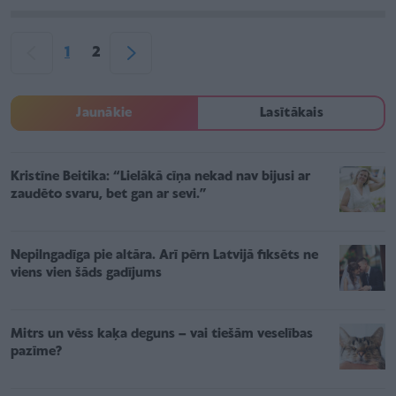
1
2
Jaunākie
Lasītākais
Kristīne Beitika: “Lielākā cīņa nekad nav bijusi ar
zaudēto svaru, bet gan ar sevi.”
Nepilngadīga pie altāra. Arī pērn Latvijā fiksēts ne
viens vien šāds gadījums
Mitrs un vēss kaķa deguns – vai tiešām veselības
pazīme?