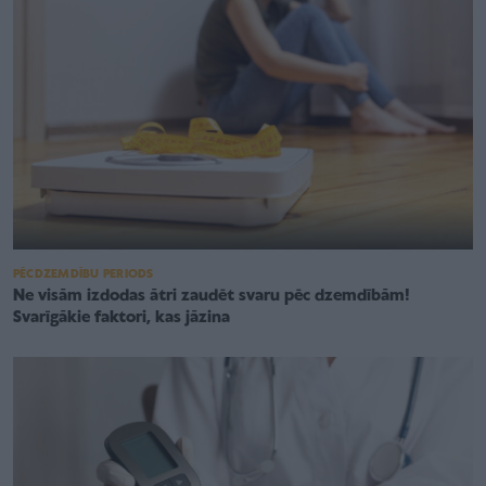
PĒCDZEMDĪBU PERIODS
Ne visām izdodas ātri zaudēt svaru pēc dzemdībām!
Svarīgākie faktori, kas jāzina