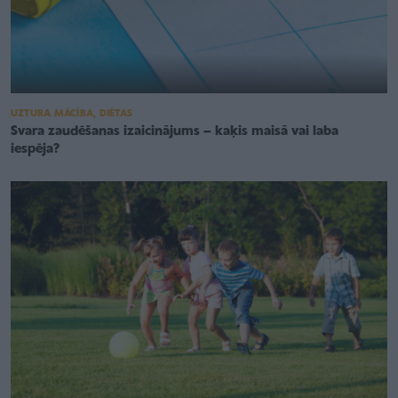
UZTURA MĀCĪBA, DIĒTAS
Svara zaudēšanas izaicinājums – kaķis maisā vai laba
iespēja?