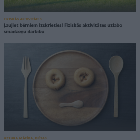
FIZISKĀS AKTIVITĀTES
Ļaujiet bērniem izskrieties! Fiziskās aktivitātes uzlabo
smadzeņu darbību
UZTURA MĀCĪBA, DIĒTAS