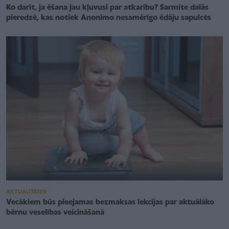
Ko darīt, ja ēšana jau kļuvusi par atkarību? Sarmīte dalās
pieredzē, kas notiek Anonīmo nesamērīgo ēdāju sapulcēs
AKTUALITĀTES
Vecākiem būs pieejamas bezmaksas lekcijas par aktuālāko
bērnu veselības veicināšanā