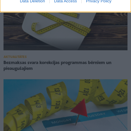
Data Deletion
Data Access
Privacy Policy
AKTUALITĀTES
Bezmaksas svara korekcijas programmas bērniem un
pieaugušajiem