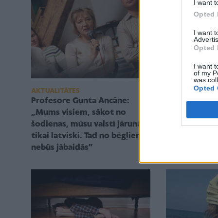
I want t
Opted 
I want 
Advertis
Opted 
I want t
of my P
was col
Opted 
AKTUALITĀTES
AKTUALITĀTES
Profesore Gunta Ancāne:
Emocionālās 
„Mums visiem, sākot no
Bezmaksas n
šodienas, mūsu valstī jārunā
vecākiem un
tikai latviski. Tad no bēgļiem
nebūs jābaidās”