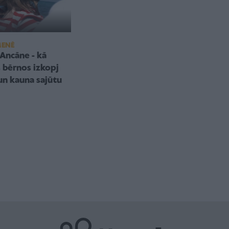
MENĒ
 Ancāne - kā
s bērnos izkopj
 un kauna sajūtu