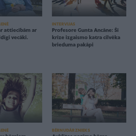
MENĒ
INTERVIJAS
r attiecībām ar
Profesore Gunta Ancāne: Šī
dīgi vecāki.
krīze izgaismo katra cilvēka
brieduma pakāpi
MENĒ
BĒRNUDĀRZNIEKS