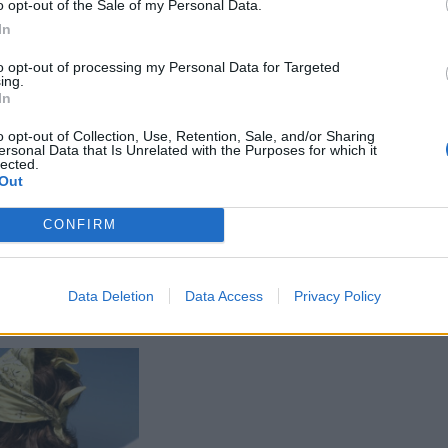
o opt-out of the Sale of my Personal Data.
In
to opt-out of processing my Personal Data for Targeted
ing.
In
o opt-out of Collection, Use, Retention, Sale, and/or Sharing
ersonal Data that Is Unrelated with the Purposes for which it
lected.
Out
AKTUALITĀTES
veselības nedēļa.
Profesore: „Ir jāpalīdz
CONFIRM
odarbības
bēgļiem, taču tas ir jādara
 bērniem
gudri”
Data Deletion
Data Access
Privacy Policy