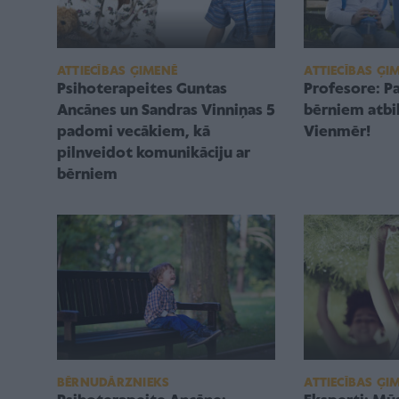
ATTIECĪBAS ĢIMENĒ
ATTIECĪBAS ĢI
Psihoterapeites Guntas
Profesore: Pa
Ancānes un Sandras Vinniņas 5
bērniem atbil
padomi vecākiem, kā
Vienmēr!
pilnveidot komunikāciju ar
bērniem
BĒRNUDĀRZNIEKS
ATTIECĪBAS ĢI