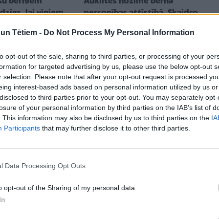
su bērniem
Auklītes nozīme bērna
adzīgs, lai viņiem
personības attīstībā. Skaidro
 uzklausa
profesore Ancāne
n Tētiem -
Do Not Process My Personal Information
to opt-out of the sale, sharing to third parties, or processing of your per
formation for targeted advertising by us, please use the below opt-out s
r selection. Please note that after your opt-out request is processed y
eing interest-based ads based on personal information utilized by us or
disclosed to third parties prior to your opt-out. You may separately opt-
losure of your personal information by third parties on the IAB’s list of
. This information may also be disclosed by us to third parties on the
IA
Participants
that may further disclose it to other third parties.
MENĒ
ATTIECĪBAS ĢIMENĒ
zināt par
TESTS: Cik emocionāli vesels
l Data Processing Opt Outs
brīvu cilvēku?
esi?
sore Gunta
o opt-out of the Sharing of my personal data.
In