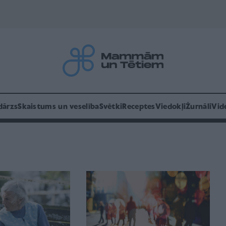
dārzs
Skaistums un veselība
Svētki
Receptes
Viedokļi
Žurnāli
Vid