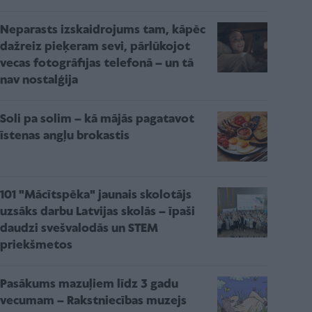
Neparasts izskaidrojums tam, kāpēc
dažreiz pieķeram sevi, pārlūkojot
vecas fotogrāfijas telefonā – un tā
nav nostalģija
Soli pa solim – kā mājās pagatavot
īstenas angļu brokastis
101 "Mācītspēka" jaunais skolotājs
uzsāks darbu Latvijas skolās – īpaši
daudzi svešvalodās un STEM
priekšmetos
Pasākums mazuļiem līdz 3 gadu
vecumam – Rakstniecības muzejs