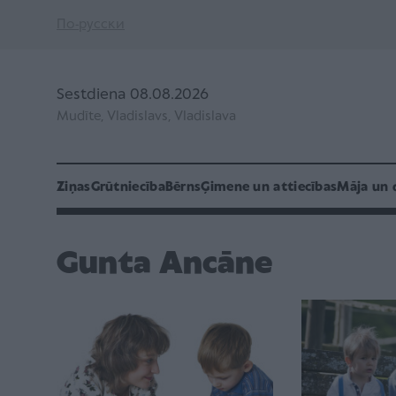
По-русски
Sestdiena 08.08.2026
Mudīte, Vladislavs, Vladislava
Ziņas
Grūtniecība
Bērns
Ģimene un attiecības
Māja un 
Gunta Ancāne