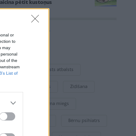
aicina pētīt kustoņus
Vairāk rakstu
sonal or
ection to
ou may
Aktuāli
 personal
out of the
 downstream
Ukraina
Valsts atbalsts
B’s List of
Kur šodien atpūsties
Zīdīšana
Drošība
Bērna miegs
Mākslīgais intelekts
Bērnu psihiatrs