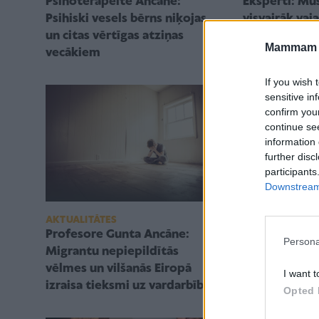
Psihoterapeite Ancāne:
Eksperti: Mū
Psihiski vesels bērns niķojas,
visvairāk vaj
un citas vērtīgas atziņas
tic, lai viņus
Mammam u
vecākiem
If you wish 
sensitive in
confirm you
continue se
information 
further disc
participants
Downstream 
ATTIECĪBAS ĢI
AKTUALITĀTES
Kā bērnu aud
Profesore Gunta Ancāne:
Persona
veiksmīgu un 
Migrantu nepiepildītās
Stāsta profe
vēlmes un vilšanās Eiropā
I want t
Ancāne
izraisa tieksmi uz vardarbību
Opted 