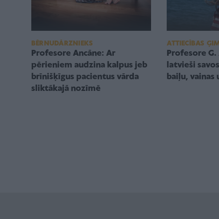
ATTIECĪBAS ĢI
BĒRNUDĀRZNIEKS
Profesore G.
Profesore Ancāne: Ar
latvieši savo
pērieniem audzina kalpus jeb
baiļu, vainas
brīnišķīgus pacientus vārda
sliktākajā nozīmē