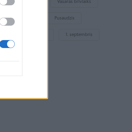
Bērna emocijas
Vasaras brīvlaiks
Bērnu drošība
Pusaudzis
Gatavošanās skolai
1. septembris