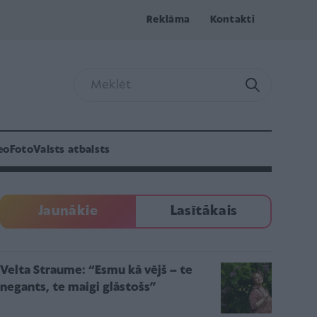
Reklāma
Kontakti
eo
Foto
Valsts atbalsts
Jaunākie
Lasītākais
Velta Straume: “Esmu kā vējš – te
negants, te maigi glāstošs”