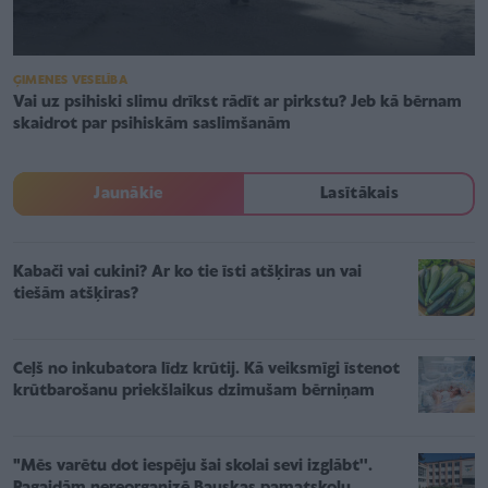
ĢIMENES VESELĪBA
Vai uz psihiski slimu drīkst rādīt ar pirkstu? Jeb kā bērnam
skaidrot par psihiskām saslimšanām
Jaunākie
Lasītākais
Kabači vai cukini? Ar ko tie īsti atšķiras un vai
tiešām atšķiras?
Ceļš no inkubatora līdz krūtij. Kā veiksmīgi īstenot
krūtbarošanu priekšlaikus dzimušam bērniņam
"Mēs varētu dot iespēju šai skolai sevi izglābt''.
Pagaidām nereorganizē Bauskas pamatskolu