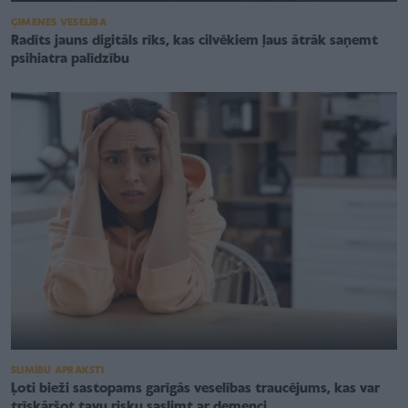
ĢIMENES VESELĪBA
Radīts jauns digitāls rīks, kas cilvēkiem ļaus ātrāk saņemt
psihiatra palīdzību
SLIMĪBU APRAKSTI
Ļoti bieži sastopams garīgās veselības traucējums, kas var
trīskāršot tavu risku saslimt ar demenci