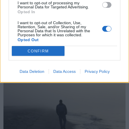
I want to opt-out of processing my
Personal Data for Targeted Advertising.
Opted In
I want to opt-out of Collection, Use,
Retention, Sale, and/or Sharing of my
Personal Data that Is Unrelated with the
Purposes for which it was collected.
Opted Out
ĢIMENES VESELĪBA
Psihiatrs: Nelabvēlīga emocionālā vide bērnībā - viens no
CONFIRM
šizofrēnijas iemesliem
Data Deletion
Data Access
Privacy Policy