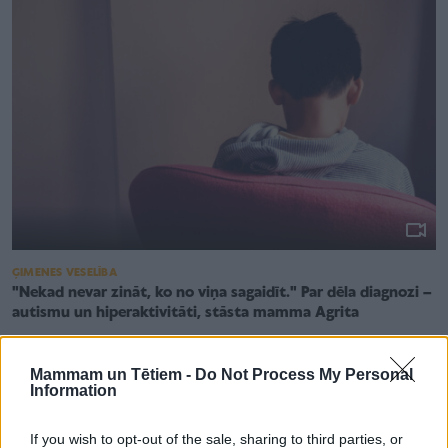
ĢIMENES VESELĪBA
"Nekad nevar zināt, ko no viņa sagaidīt." Par dēla diagnozi –
autismu un hiperaktivitāti, stāsta mamma Agrita
Mammam un Tētiem -
Do Not Process My Personal
Information
If you wish to opt-out of the sale, sharing to third parties, or