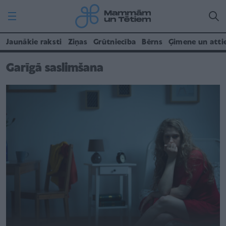
Jaunākie raksti
Ziņas
Grūtniecība
Bērns
Ģimene un atti
Garīgā saslimšana