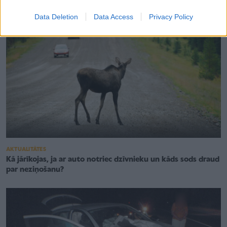
Data Deletion
Data Access
Privacy Policy
AKTUALITĀTES
Kā jārīkojas, ja ar auto notriec dzīvnieku un kāds sods draud
par neziņošanu?