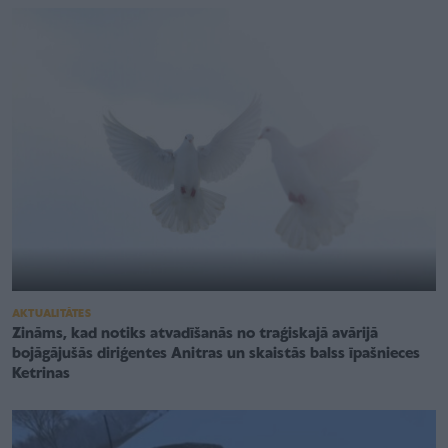
AKTUALITĀTES
Zināms, kad notiks atvadīšanās no traģiskajā avārijā
bojāgājušās diriģentes Anitras un skaistās balss īpašnieces
Ketrinas