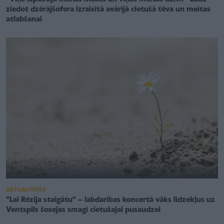
ziedot dzērājšofera izraisītā avārijā cietušā tēva un meitas
atlabšanai
AKTUALITĀTES
"Lai Rēzija staigātu" – labdarības koncertā vāks līdzekļus uz
Ventspils šosejas smagi cietušajai pusaudzei