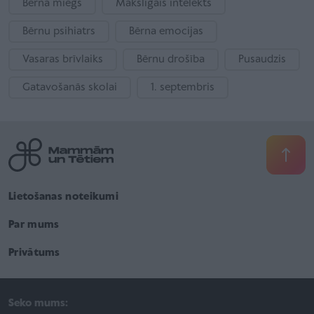
Bērna miegs
Mākslīgais intelekts
Bērnu psihiatrs
Bērna emocijas
Vasaras brīvlaiks
Bērnu drošība
Pusaudzis
Gatavošanās skolai
1. septembris
Lietošanas noteikumi
Par mums
Privātums
Seko mums: