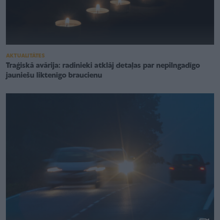
AKTUALITĀTES
Traģiskā avārija: radinieki atklāj detaļas par nepilngadīgo
jauniešu liktenīgo braucienu