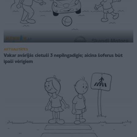
AKTUALITĀTES
Vakar avārijās cietuši 3 nepilngadīgie; aicina šoferus būt
īpaši vērīgiem