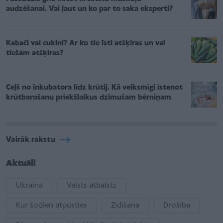
audzēšanai. Vai ļaut un ko par to saka eksperti?
Kabači vai cukini? Ar ko tie īsti atšķiras un vai
tiešām atšķiras?
Ceļš no inkubatora līdz krūtij. Kā veiksmīgi īstenot
krūtbarošanu priekšlaikus dzimušam bērniņam
Vairāk rakstu
Aktuāli
Ukraina
Valsts atbalsts
Kur šodien atpūsties
Zīdīšana
Drošība