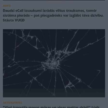
AUTO
Daudzi eCall izsaukumi izrādās viltus trauksmes, tomēr
sistēma pierāda – pat piecgadnieks var izglābt tēva dzīvību.
Stāsta VUGD
AKTUALITĀTES
"Viņš izpostīja manas māsas un viņas meitas dzīvi!” Lūdz