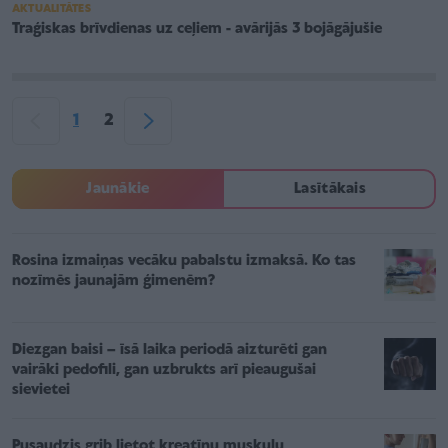
AKTUALITĀTES
Traģiskas brīvdienas uz ceļiem - avārijās 3 bojāgājušie
1
2
Jaunākie
Lasītākais
Rosina izmaiņas vecāku pabalstu izmaksā. Ko tas
nozīmēs jaunajām ģimenēm?
Diezgan baisi – īsā laika periodā aizturēti gan
vairāki pedofili, gan uzbrukts arī pieaugušai
sievietei
Pusaudzis grib lietot kreatīnu muskuļu