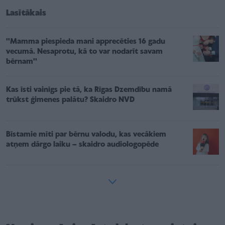
Lasītākais
''Mamma piespieda mani apprecēties 16 gadu
vecumā. Nesaprotu, kā to var nodarīt savam
bērnam''
Kas īsti vainīgs pie tā, ka Rīgas Dzemdību namā
trūkst ģimenes palātu? Skaidro NVD
Bīstamie mīti par bērnu valodu, kas vecākiem
atņem dārgo laiku – skaidro audiologopēde