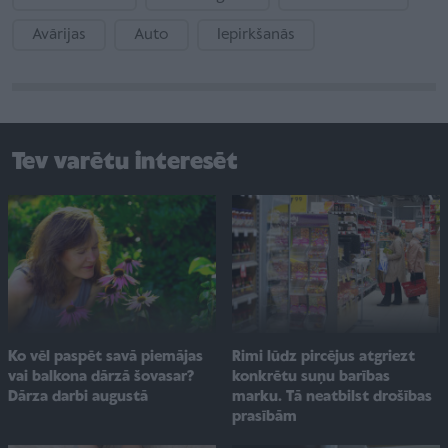
Avārijas
Auto
Iepirkšanās
Tev varētu interesēt
Ko vēl paspēt savā piemājas
Rimi lūdz pircējus atgriezt
vai balkona dārzā šovasar?
konkrētu suņu barības
Dārza darbi augustā
marku. Tā neatbilst drošības
prasībām