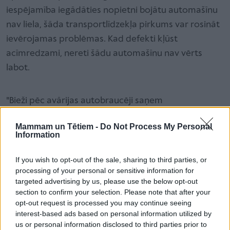
iespējamība iegādāties nopietni bojātu automašīnu
nav liela, šāda transportlīdzekļa pirkums var rosināt
ievērojamas problēmas. Kad defekti kļūst
acīmredzami, nereti šādu automašīnu nav vērts
labot.
"Bieži pēc avārijas autobraucēji saņem
apdrošināšanas atlīdzību, spēkratu salabo pēc
Mammam un Tētiem -
Do Not Process My Personal
iespējas lētāk un to uzreiz pārdod. Diemžēl jaunajam
Information
īpašniekam šāda mašīna var radīt ievērojamus
finanšu zaudējumus. Tāpat jāņem vērā, ka
If you wish to opt-out of the sale, sharing to third parties, or
processing of your personal or sensitive information for
pārvietošanās ar šādu auto ceļu satiksmē var nebūt
targeted advertising by us, please use the below opt-out
droša," saka "carVertical" auto nozares eksperts
section to confirm your selection. Please note that after your
Mats Buzelis (Matas Buzelis).
opt-out request is processed you may continue seeing
interest-based ads based on personal information utilized by
us or personal information disclosed to third parties prior to