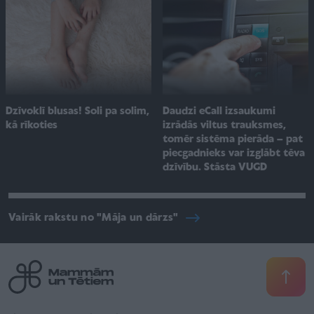
Dzīvoklī blusas! Soli pa solim,
Daudzi eCall izsaukumi
kā rīkoties
izrādās viltus trauksmes,
tomēr sistēma pierāda – pat
piecgadnieks var izglābt tēva
dzīvību. Stāsta VUGD
Vairāk rakstu no "Māja un dārzs"