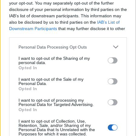
Kā atpazīt nopietni bojātu auto?
your opt-out. You may separately opt-out of the further
disclosure of your personal information by third parties on the
Pat ja spēkrats negadījumā ir nopietni bojāts, tas
IAB’s list of downstream participants. This information may
nenozīmē, ka to uzreiz būtu jānodod metāllūžņos.
also be disclosed by us to third parties on the
IAB’s List of
Downstream Participants
that may further disclose it to other
Autorizētā servisā kvalitatīvi un atbilstoši salabojot
third parties.
transportlīdzekli, ir iespējams to izmantot arī
turpmāk. Taču katrs gadījums ir jāvērtē atsevišķi, lai
Personal Data Processing Opt Outs
noteiktu, vai bojāto spēkratu ir vērts labot.
I want to opt-out of the Sharing of my
personal data.
Opted In
Viena no acīmredzamām pazīmēm par iepriekš
I want to opt-out of the Sale of my
gūtiem bojājumiem ir nevienmērīgs riepu protektoru
Personal Data.
Opted In
atlikums. Testa brauciena laikā ir ieteicams
pārliecināties, ka auto spēj pārvietoties taisni, strauji
I want to opt-out of processing my
Personal Data for Targeted Advertising.
"nepeldot" uz vienu vai otru pusi. Braukšanas brīdī ir
Opted In
vērts izslēgt mūziku un ieklausīties, vai no dzinēja vai
I want to opt-out of Collection, Use,
piekares ir dzirdami neparasti trokšņi.
Retention, Sale, and/or Sharing of my
Personal Data that Is Unrelated with the
Purposes for which it was collected.