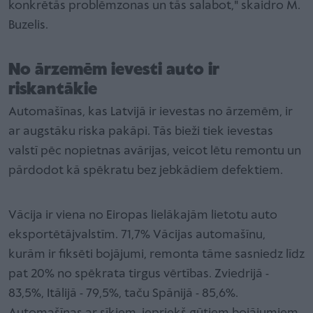
konkrētās problēmzonas un tās salabot," skaidro M.
Buzelis.
No ārzemēm ievesti auto ir
riskantākie
Automašīnas, kas Latvijā ir ievestas no ārzemēm, ir
ar augstāku riska pakāpi. Tās bieži tiek ievestas
valstī pēc nopietnas avārijas, veicot lētu remontu un
pārdodot kā spēkratu bez jebkādiem defektiem.
Vācija ir viena no Eiropas lielākajām lietotu auto
eksportētājvalstīm. 71,7% Vācijas automašīnu,
kurām ir fiksēti bojājumi, remonta tāme sasniedz līdz
pat 20% no spēkrata tirgus vērtības. Zviedrijā -
83,5%, Itālijā - 79,5%, taču Spānijā - 85,6%.