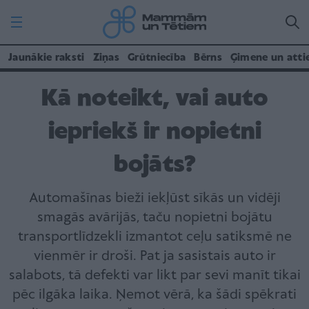
Jaunākie raksti
Ziņas
Grūtniecība
Bērns
Ģimene un atti
Kā noteikt, vai auto
iepriekš ir nopietni
bojāts?
Automašīnas bieži iekļūst sīkās un vidēji
smagās avārijās, taču nopietni bojātu
transportlīdzekli izmantot ceļu satiksmē ne
vienmēr ir droši. Pat ja sasistais auto ir
salabots, tā defekti var likt par sevi manīt tikai
pēc ilgāka laika. Ņemot vērā, ka šādi spēkrati