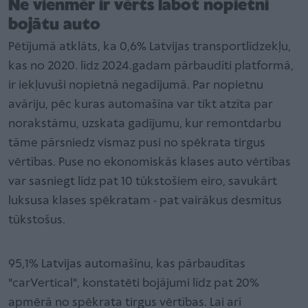
Ne vienmēr ir vērts labot nopietni
bojātu auto
Pētījumā atklāts, ka 0,6% Latvijas transportlīdzekļu,
kas no 2020. līdz 2024.gadam pārbaudīti platformā,
ir iekļuvuši nopietnā negadījumā. Par nopietnu
avāriju, pēc kuras automašīna var tikt atzīta par
norakstāmu, uzskata gadījumu, kur remontdarbu
tāme pārsniedz vismaz pusi no spēkrata tirgus
vērtības. Puse no ekonomiskās klases auto vērtības
var sasniegt līdz pat 10 tūkstošiem eiro, savukārt
luksusa klases spēkratam - pat vairākus desmitus
tūkstošus.
95,1% Latvijas automašīnu, kas pārbaudītas
"carVertical", konstatēti bojājumi līdz pat 20%
apmērā no spēkrata tirgus vērtības. Lai arī