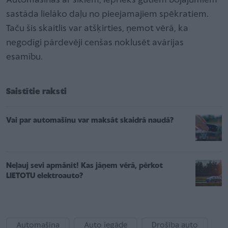
Automašīnas ar sīkiem, iepriekš gūtiem bojājumiem
sastāda lielāko daļu no pieejamajiem spēkratiem.
Taču šis skaitlis var atšķirties, ņemot vērā, ka
negodīgi pārdevēji cenšas noklusēt avārijas
esamību.
Saistītie raksti
Vai par automašīnu var maksāt skaidrā naudā?
Neļauj sevi apmānīt! Kas jāņem vērā, pērkot
LIETOTU elektroauto?
Automašīna
Auto iegāde
Drošība auto