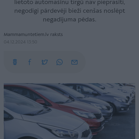
lietoto automašīnu tirgū nav pieprasīti,
negodīgi pārdevēji bieži cenšas noslēpt
negadījuma pēdas.
Mammamuntetiem.lv raksts
04.12.2024 13:50