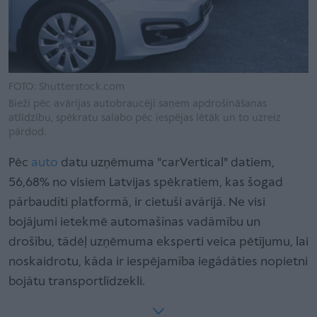
FOTO: Shutterstock.com
Bieži pēc avārijas autobraucēji saņem apdrošināšanas
atlīdzību, spēkratu salabo pēc iespējas lētāk un to uzreiz
pārdod.
Pēc
auto
datu uzņēmuma "carVertical" datiem,
56,68% no visiem Latvijas spēkratiem, kas šogad
pārbaudīti platformā, ir cietuši avārijā. Ne visi
bojājumi ietekmē automašīnas vadāmību un
drošību, tādēļ uzņēmuma eksperti veica pētījumu, lai
noskaidrotu, kāda ir iespējamība iegādāties nopietni
bojātu transportlīdzekli.