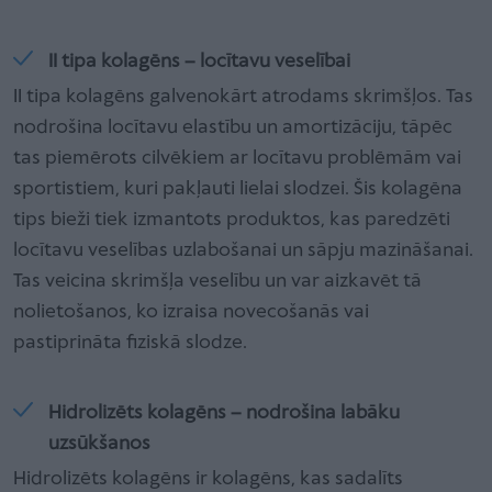
II tipa kolagēns – locītavu veselībai
II tipa kolagēns galvenokārt atrodams skrimšļos. Tas
nodrošina locītavu elastību un amortizāciju, tāpēc
tas piemērots cilvēkiem ar locītavu problēmām vai
sportistiem, kuri pakļauti lielai slodzei. Šis kolagēna
tips bieži tiek izmantots produktos, kas paredzēti
locītavu veselības uzlabošanai un sāpju mazināšanai.
Tas veicina skrimšļa veselību un var aizkavēt tā
nolietošanos, ko izraisa novecošanās vai
pastiprināta fiziskā slodze.
Hidrolizēts kolagēns – nodrošina labāku
uzsūkšanos
Hidrolizēts kolagēns ir kolagēns, kas sadalīts