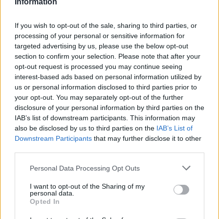
Information
veselību ilgāku laiku.
If you wish to opt-out of the sale, sharing to third parties, or
Atbalsts muskuļiem un kauliem
processing of your personal or sensitive information for
targeted advertising by us, please use the below opt-out
Kolagēns palīdz
stiprināt muskuļu audus un uzlabot
section to confirm your selection. Please note that after your
to struktūru, īpaši pēc fiziskām slodzēm vai
opt-out request is processed you may continue seeing
traumām. Tāpat tas ir svarīgs kaulu veselībai, jo
interest-based ads based on personal information utilized by
us or personal information disclosed to third parties prior to
palīdz uzturēt kaulu blīvumu un novērš trauslumu.
your opt-out. You may separately opt-out of the further
Cilvēkiem, kuri dzīvo aktīvu dzīvesveidu vai atgūstas
disclosure of your personal information by third parties on the
pēc savainojumiem, kolagēns var būt nozīmīgs
IAB’s list of downstream participants. This information may
also be disclosed by us to third parties on the
IAB’s List of
atbalsts atveseļošanās procesā. Tas var arī mazināt
Downstream Participants
that may further disclose it to other
muskuļu stīvumu un veicināt ātrāku muskuļu tonusa
third parties.
atjaunošanos.
Personal Data Processing Opt Outs
I want to opt-out of the Sharing of my
personal data.
Regulāra kolagēna lietošana var ilgtermiņā
Opted In
sniegt atbalstu ķermeņa spēka un kustīguma