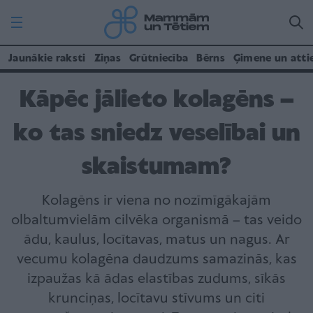
Jaunākie raksti
Ziņas
Grūtniecība
Bērns
Ģimene un atti
Kāpēc jālieto kolagēns –
ko tas sniedz veselībai un
skaistumam?
Kolagēns ir viena no nozīmīgākajām
olbaltumvielām cilvēka organismā – tas veido
ādu, kaulus, locītavas, matus un nagus. Ar
vecumu kolagēna daudzums samazinās, kas
izpaužas kā ādas elastības zudums, sīkās
krunciņas, locītavu stīvums un citi