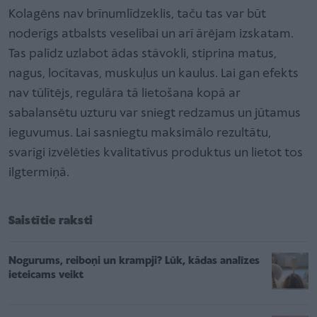
Kolagēns nav brīnumlīdzeklis, taču tas var būt
noderīgs atbalsts veselībai un arī ārējam izskatam.
Tas palīdz uzlabot ādas stāvokli, stiprina matus,
nagus, locītavas, muskuļus un kaulus. Lai gan efekts
nav tūlītējs, regulāra tā lietošana kopā ar
sabalansētu uzturu var sniegt redzamus un jūtamus
ieguvumus. Lai sasniegtu maksimālo rezultātu,
svarīgi izvēlēties kvalitatīvus produktus un lietot tos
ilgtermiņā.
Saistītie raksti
Nogurums, reiboņi un krampji? Lūk, kādas analīzes
ieteicams veikt