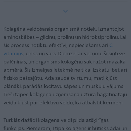
Kolagēna veidošanās organismā notiek, izmantojot
aminoskābes – glicīnu, prolīnu un hidroksiprolīnu. Lai
šis process notiktu efektīvi, nepieciešams arī
C
vitamīns
, cinks un varš. Diemžēl ar vecumu šī sintēze
palēninās, un organisms kolagēnu sāk ražot mazākā
apmērā. Šīs izmaiņas ietekmē ne tikai izskatu, bet arī
fizisko pašsajūtu. Āda zaudē tvirtumu, mati kļūst
plānāki, parādās locītavu sāpes un muskuļu vājums.
Tieši tāpēc kolagēna uzņemšana uztura bagātinātāju
veidā kļūst par efektīvu veidu, kā atbalstīt ķermeni.
Turklāt dažādi kolagēna veidi pilda atšķirīgas
funkcijas. Piemēram, I tipa kolagēns ir būtisks ādai un