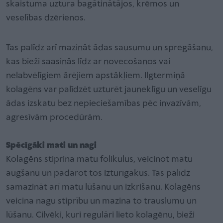
skaistuma uztura bagātinātājos, krēmos un
veselības dzērienos.
Tas palīdz arī mazināt ādas sausumu un sprēgāšanu,
kas bieži saasinās līdz ar novecošanos vai
nelabvēlīgiem ārējiem apstākļiem. Ilgtermiņā
kolagēns var palīdzēt uzturēt jauneklīgu un veselīgu
ādas izskatu bez nepieciešamības pēc invazīvām,
agresīvām procedūrām.
Spēcīgāki mati un nagi
Kolagēns stiprina matu folikulus, veicinot matu
augšanu un padarot tos izturīgākus. Tas palīdz
samazināt arī matu lūšanu un izkrišanu. Kolagēns
veicina nagu stiprību un mazina to trauslumu un
lūšanu. Cilvēki, kuri regulāri lieto kolagēnu, bieži