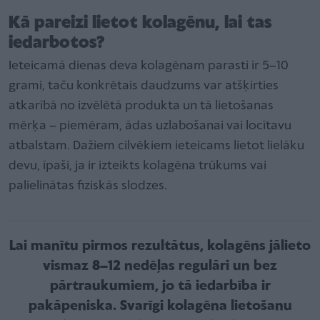
Kā pareizi lietot kolagēnu, lai tas
iedarbotos?
Ieteicamā dienas deva kolagēnam parasti ir 5–10
grami, taču konkrētais daudzums var atšķirties
atkarībā no izvēlētā produkta un tā lietošanas
mērķa – piemēram, ādas uzlabošanai vai locītavu
atbalstam. Dažiem cilvēkiem ieteicams lietot lielāku
devu, īpaši, ja ir izteikts kolagēna trūkums vai
palielinātas fiziskās slodzes.
Lai manītu pirmos rezultātus, kolagēns jālieto
vismaz 8–12 nedēļas regulāri un bez
pārtraukumiem, jo tā iedarbība ir
pakāpeniska. Svarīgi kolagēna lietošanu