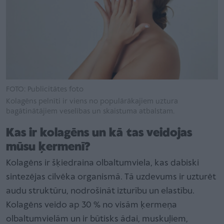
FOTO: Publicitātes foto
Kolagēns pelnīti ir viens no populārākajiem uztura
bagātinātājiem veselības un skaistuma atbalstam.
Kas ir kolagēns un kā tas veidojas
mūsu ķermenī?
Kolagēns ir šķiedraina olbaltumviela, kas dabiski
sintezējas cilvēka organismā. Tā uzdevums ir uzturēt
audu struktūru, nodrošināt izturību un elastību.
Kolagēns veido ap 30 % no visām ķermeņa
olbaltumvielām un ir būtisks ādai, muskuļiem,