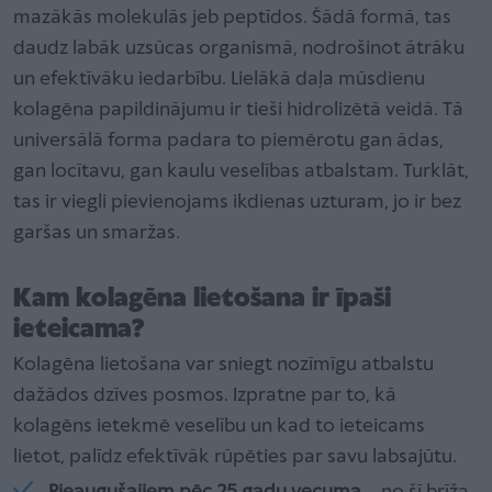
mazākās molekulās jeb peptīdos. Šādā formā, tas
daudz labāk uzsūcas organismā, nodrošinot ātrāku
un efektīvāku iedarbību. Lielākā daļa mūsdienu
kolagēna papildinājumu ir tieši hidrolizētā veidā. Tā
universālā forma padara to piemērotu gan ādas,
gan locītavu, gan kaulu veselības atbalstam. Turklāt,
tas ir viegli pievienojams ikdienas uzturam, jo ir bez
garšas un smaržas.
Kam kolagēna lietošana ir īpaši
ieteicama?
Kolagēna lietošana var sniegt nozīmīgu atbalstu
dažādos dzīves posmos. Izpratne par to, kā
kolagēns ietekmē veselību un kad to ieteicams
lietot, palīdz efektīvāk rūpēties par savu labsajūtu.