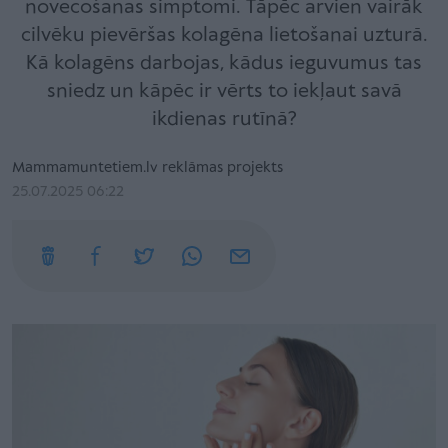
novecošanas simptomi. Tāpēc arvien vairāk
cilvēku pievēršas kolagēna lietošanai uzturā.
Kā kolagēns darbojas, kādus ieguvumus tas
sniedz un kāpēc ir vērts to iekļaut savā
ikdienas rutīnā?
Mammamuntetiem.lv reklāmas projekts
25.07.2025 06:22