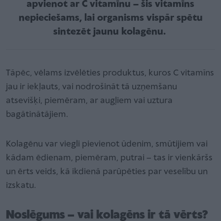
apvienot ar C vitamīnu – šis vitamīns
nepieciešams, lai organisms vispār spētu
sintezēt jaunu kolagēnu.
Tāpēc, vēlams izvēlēties produktus, kuros C vitamīns
jau ir iekļauts, vai nodrošināt tā uzņemšanu
atsevišķi, piemēram, ar augļiem vai uztura
bagātinātājiem.
Kolagēnu var viegli pievienot ūdenim, smūtijiem vai
kādam ēdienam, piemēram, putrai – tas ir vienkāršs
un ērts veids, kā ikdienā parūpēties par veselību un
izskatu.
Noslēgums – vai kolagēns ir tā vērts?