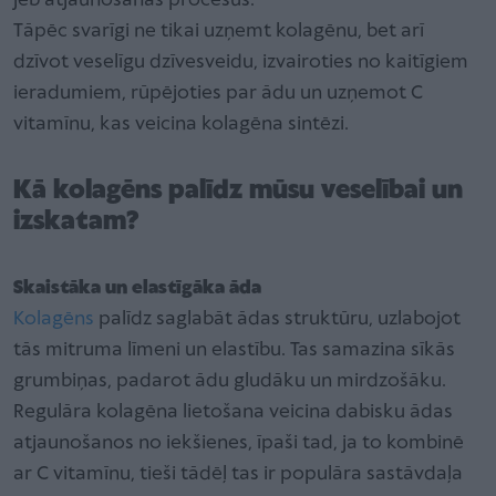
jeb atjaunošanās procesus.
Tāpēc svarīgi ne tikai uzņemt kolagēnu, bet arī
dzīvot veselīgu dzīvesveidu, izvairoties no kaitīgiem
ieradumiem, rūpējoties par ādu un uzņemot C
vitamīnu, kas veicina kolagēna sintēzi.
Kā kolagēns palīdz mūsu veselībai un
izskatam?
Skaistāka un elastīgāka āda
Kolagēns
palīdz saglabāt ādas struktūru, uzlabojot
tās mitruma līmeni un elastību. Tas samazina sīkās
grumbiņas, padarot ādu gludāku un mirdzošāku.
Regulāra kolagēna lietošana veicina dabisku ādas
atjaunošanos no iekšienes, īpaši tad, ja to kombinē
ar C vitamīnu, tieši tādēļ tas ir populāra sastāvdaļa