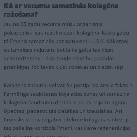
Kā ar vecumu samazinās kolagēna
ražošana?
Jau no 25 gadu vecuma mūsu organisms
pakāpeniski sāk ražot mazāk kolagēna. Katru gadu
tā līmenis samazinās par aptuveni 1–1,5 %. Sākotnēji
šīs izmaiņas nejūtam, bet laika gaitā tās kļūst
acīmredzamas – āda zaudē elastību, parādās
grumbiņas, locītavas kļūst stīvākas un biežāk sāp.
Kolagēna zudumu vēl vairāk pastiprina ārējie faktori.
Pārmērīga sauļošanās bojā ādas šūnas un samazina
kolagēna daudzumu dermā. Cukurs bojā kolagēna
šķiedras, padarot tās cietākas un trauslākas. Arī
hronisks stress negatīvi ietekmē kolagēna sintēzi, jo
tas palielina kortizola līmeni, kas kavē reģenerācijas