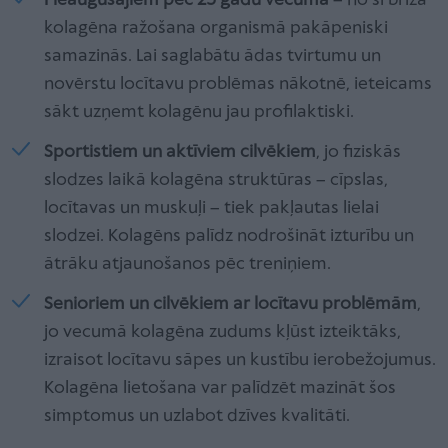
Pieaugušajiem pēc 25 gadu vecuma
– no šī brīža
kolagēna ražošana organismā pakāpeniski
samazinās. Lai saglabātu ādas tvirtumu un
novērstu locītavu problēmas nākotnē, ieteicams
sākt uzņemt kolagēnu jau profilaktiski.
Sportistiem un aktīviem cilvēkiem
, jo fiziskās
slodzes laikā kolagēna struktūras – cīpslas,
locītavas un muskuļi – tiek pakļautas lielai
slodzei. Kolagēns palīdz nodrošināt izturību un
ātrāku atjaunošanos pēc treniņiem.
Senioriem un cilvēkiem ar locītavu problēmām
,
jo vecumā kolagēna zudums kļūst izteiktāks,
izraisot locītavu sāpes un kustību ierobežojumus.
Kolagēna lietošana var palīdzēt mazināt šos
simptomus un uzlabot dzīves kvalitāti.