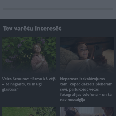
Tev varētu interesēt
Velta Straume: “Esmu kā vējš
Neparasts izskaidrojums
– te negants, te maigi
tam, kāpēc dažreiz pieķeram
glāstošs”
sevi, pārlūkojot vecas
fotogrāfijas telefonā – un tā
nav nostalģija