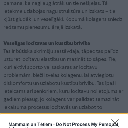
pamana, ka nagi aug ātrāk un tie nešķeļas. Tā
ietekmē uzlabojas nagu struktūra un izskats – tie
kļūst gludāki un veselīgāki. Kopumā kolagēns sniedz
redzamu pienesumu ārējā izskatā.
Veselīgas locītavas un kustību brīvība
Tas ir būtiska skrimšļu sastāvdaļa, tāpēc tas palīdz
uzturēt locītavu elastību un mazināt to sāpes. Tie,
kuri aktīvi sporto vai saskaras ar locītavu
problēmām, bieži izvēlas kolagēnu, lai atvieglotu
diskomfortu un uzlabotu kustību brīvību. Tas īpaši
ieteicams arī senioriem, kuru locītavu nolietojums ar
gadiem pieaug, jo kolagēns var palīdzēt samazināt
iekaisuma procesus locītavās un uzlabot to
funkcionalitāti. Regulāra lietošana var aizkavēt
turpmāku skrimšļu bojāšanos un saglabāt locītavu
Mammam un Tētiem -
Do Not Process My Personal