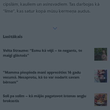
cīpslām, kauliem un asinsvadiem. Tas darbojas kā
“līme”, kas satur kopā mūsu ķermeņa audus.
Lasītākais
Velta Straume: “Esmu kā vējš – te negants, te
maigi glāstošs”
''Mamma piespieda mani apprecēties 16 gadu
vecumā. Nesaprotu, kā to var nodarīt savam
bērnam''
Soli pa solim – kā mājās pagatavot īstenas angļu
brokastis