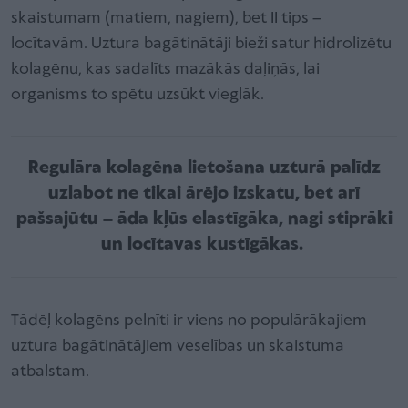
skaistumam (matiem, nagiem), bet II tips –
locītavām. Uztura bagātinātāji bieži satur hidrolizētu
kolagēnu, kas sadalīts mazākās daļiņās, lai
organisms to spētu uzsūkt vieglāk.
Regulāra kolagēna lietošana uzturā palīdz
uzlabot ne tikai ārējo izskatu, bet arī
pašsajūtu – āda kļūs elastīgāka, nagi stiprāki
un locītavas kustīgākas.
Tādēļ kolagēns pelnīti ir viens no populārākajiem
uztura bagātinātājiem veselības un skaistuma
atbalstam.