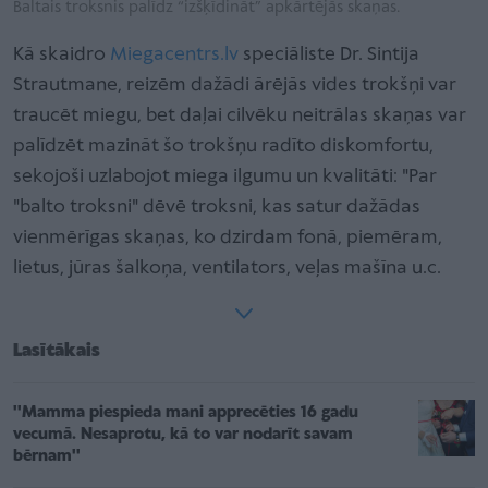
Baltais troksnis palīdz “izšķīdināt” apkārtējās skaņas.
Kā skaidro
Miegacentrs.lv
speciāliste Dr. Sintija
Strautmane, reizēm dažādi ārējās vides trokšņi var
traucēt miegu, bet daļai cilvēku neitrālas skaņas var
palīdzēt mazināt šo trokšņu radīto diskomfortu,
sekojoši uzlabojot miega ilgumu un kvalitāti: "Par
"balto troksni" dēvē troksni, kas satur dažādas
vienmērīgas skaņas, ko dzirdam fonā, piemēram,
lietus, jūras šalkoņa, ventilators, veļas mašīna u.c.
Lasītākais
''Mamma piespieda mani apprecēties 16 gadu
vecumā. Nesaprotu, kā to var nodarīt savam
bērnam''