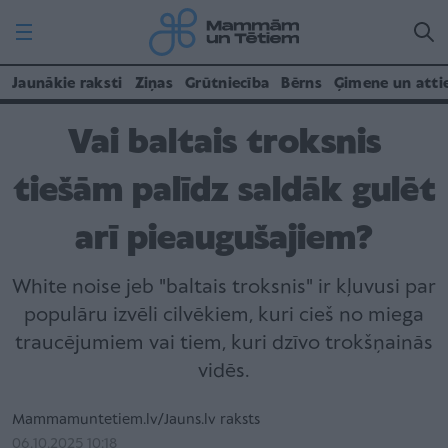
Jaunākie raksti
Ziņas
Grūtniecība
Bērns
Ģimene un atti
Vai baltais troksnis
tiešām palīdz saldāk gulēt
arī pieaugušajiem?
White noise jeb "baltais troksnis" ir kļuvusi par
populāru izvēli cilvēkiem, kuri cieš no miega
traucējumiem vai tiem, kuri dzīvo trokšņainās
vidēs.
Mammamuntetiem.lv/Jauns.lv raksts
06.10.2025 10:18