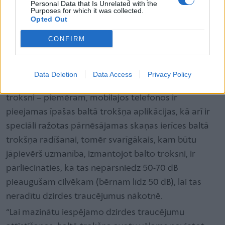
Personal Data that Is Unrelated with the
Purposes for which it was collected.
Atsevišķās situācijās baltais troksnis var negatīvi
Opted Out
ietekmēt miegu
bērniem
un pieaugušajiem ar
CONFIRM
uzmanības deficīta un
hiperaktivitātes
sindromu,
tomēr katra situācija ir jāvērtē individuāli,” sacīja
Strautmane.
Data Deletion
Data Access
Privacy Policy
Viņa skaidro, ka ir dažādas iespējas, kā radīt balto
troksni – piemēram, mobilajos telefonos ir
pieejamas īpašas baltā trokšņa aplikācijas, kā arī ir
speciāli ražotas pārnēsājamas skaņas ierīces baltā
trokšņa radīšanai, tomēr svarīgākais, kam būtu
jāpievērš uzmanība, izmantojot balto troksni, ir
pārliecināties, ka tas nepārsniedz 50-70 dB
pieaugušam cilvēkam (bērnam līdz 50 dB), lai tas
neradītu dzirdes traucējumus nākotnē.
“Lai mazinātu iespējamo dzirdes traucējumu