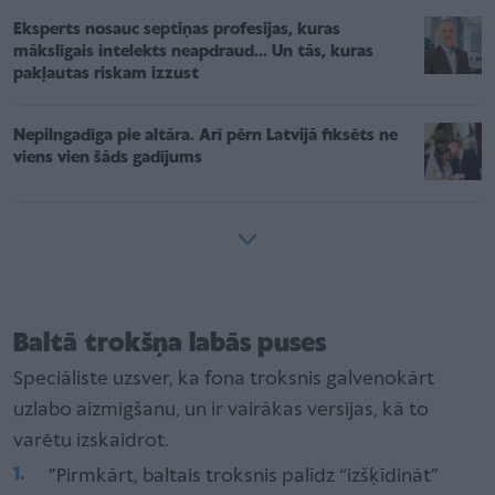
Eksperts nosauc septiņas profesijas, kuras
mākslīgais intelekts neapdraud... Un tās, kuras
pakļautas riskam izzust
Nepilngadīga pie altāra. Arī pērn Latvijā fiksēts ne
viens vien šāds gadījums
Baltā trokšņa labās puses
Speciāliste uzsver, ka fona troksnis galvenokārt
uzlabo aizmigšanu, un ir vairākas versijas, kā to
varētu izskaidrot.
”Pirmkārt, baltais troksnis palīdz “izšķīdināt”