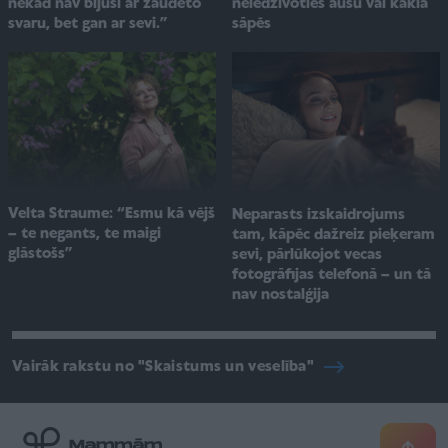
nekad nav bijusi ar zaudēto
neiedzīvoties ausu vai kakla
svaru, bet gan ar sevi.”
sāpēs
Velta Straume: “Esmu kā vējš
Neparasts izskaidrojums
– te negants, te maigi
tam, kāpēc dažreiz pieķeram
glāstošs”
sevi, pārlūkojot vecas
fotogrāfijas telefonā – un tā
nav nostalģija
Vairāk rakstu no "Skaistums un veselība"