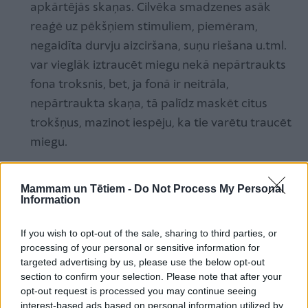
apkārtējās skaņas. Cilvēka smadzenes asāk
reaģē uz pēkšņiem stimuliem, piemēram,
negaidīta durvju aizciršana, suņu riešana u.tml.
var vieglāk iztraucēt miegu nekā nepārtraukts
fona troksnis, bet, ja fonā ir neitrāla,
nepārtraukta skaņa, tā palīdz maskēt citus
trokšņus, mazinot iespēju, ka tie varētu traucēt
miegu.
Otrkārt, baltais troksnis veicina relaksāciju –
pētījumos ir pierādīts, ka mierīgas, neitrālas
Mammam un Tētiem -
Do Not Process My Personal
Information
skaņas palēnina sirdsdarbību un elpošanu, kā arī
mazina stresu un palīdz nomierināt prātu. Tas ir
If you wish to opt-out of the sale, sharing to third parties, or
pietiekami monotons, lai maskētu fona skaņas,
processing of your personal or sensitive information for
targeted advertising by us, please use the below opt-out
bet nav tik stimulējošs, lai uzturētu nomodu, līdz
section to confirm your selection. Please note that after your
ar to tas palīdz nomierināties un vieglāk iemigt.
opt-out request is processed you may continue seeing
interest-based ads based on personal information utilized by