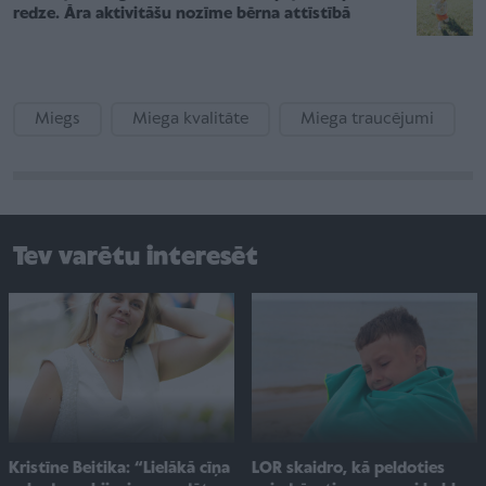
redze. Āra aktivitāšu nozīme bērna attīstībā
Miegs
Miega kvalitāte
Miega traucējumi
Tev varētu interesēt
Kristīne Beitika: “Lielākā cīņa
LOR skaidro, kā peldoties