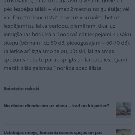
attīstīšanos, baltā trokšņa avotu vēlams novietot
pēc iespējas tālāk – vismaz 2 metrus no gulētāja; vēl
var fona troksni atstāt nevis uz visu nakti, bet uz
iespējami īsu laika periodu, piemēram, tikai uz
iemigšanas brīdi, kā arī nodrošināt iespējami klusāku
skaņu (bērnam līdz 50 dB, pieaugušajam – 50-70 dB).
Ja ierīce arī izgaismo telpu, būtiski, lai gaismas
spožums nebūtu pārāk spilgts un lai būtu iespējami
mazāk zilās gaismas,” norāda speciāliste.
Saistītie raksti
No divām diendusām uz vienu – kad un kā pāriet?
Uzlabojas miegs, koncentrēšanās spējas un pat