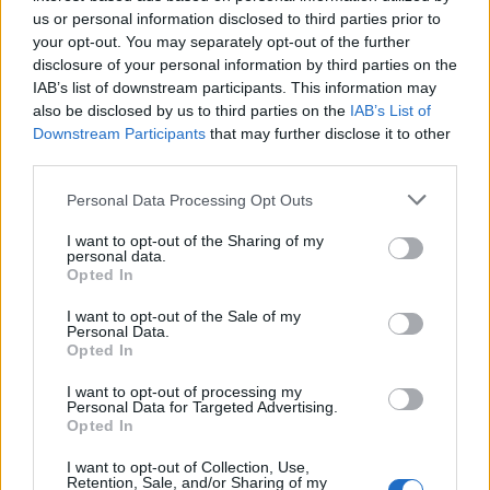
Treškārt, fona troksnis var būt daļa no
us or personal information disclosed to third parties prior to
gulētiešanas rituāla kopā ar citām miegu
your opt-out. You may separately opt-out of the further
disclosure of your personal information by third parties on the
veicinošām nodarbēm, rosinot nosacījuma
IAB’s list of downstream participants. This information may
refleksa izveidošanos – dzirdot balto troksni,
also be disclosed by us to third parties on the
IAB’s List of
parādās vēlme gulēt un ir vieglāk iemigt.
Downstream Participants
that may further disclose it to other
third parties.
Kādos gadījumos baltais troksnis var
Personal Data Processing Opt Outs
kaitēt?
I want to opt-out of the Sharing of my
personal data.
Vaicāta, vai ir cilvēki, kuriem šādi aparāti var līdzēt,
Opted In
vai ir citi, kuriem gluži otrādi – kaitē, Strautmane
I want to opt-out of the Sale of my
min, ka, ja baltais troksnis ir pārāk skaļš, atrodas
Personal Data.
Opted In
pārāk tuvu gulētājam, vai arī tiek lietots pārāk
ilgstoši, sevišķi maziem bērniem, tas ilgtermiņā var
I want to opt-out of processing my
Personal Data for Targeted Advertising.
radīt risku dzirdes traucējumu attīstībai.
Opted In
“Ja skaņu radošā ierīce izstaro pārāk spilgtu
I want to opt-out of Collection, Use,
Retention, Sale, and/or Sharing of my
apgaismojumu, tas var pasliktināt miega kvalitāti.