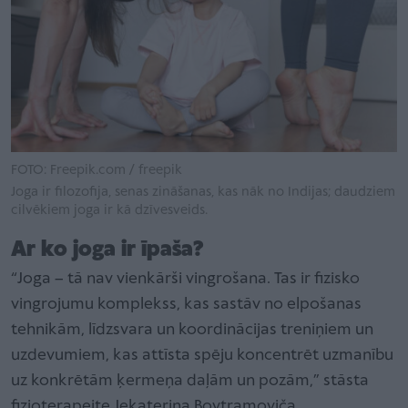
FOTO: Freepik.com / freepik
Joga ir filozofija, senas zināšanas, kas nāk no Indijas; daudziem
cilvēkiem joga ir kā dzīvesveids.
Ar ko joga ir īpaša?
“Joga – tā nav vienkārši vingrošana. Tas ir fizisko
vingrojumu komplekss, kas sastāv no elpošanas
tehnikām, līdzsvara un koordinācijas treniņiem un
uzdevumiem, kas attīsta spēju koncentrēt uzmanību
uz konkrētām ķermeņa daļām un pozām,” stāsta
fizioterapeite Jekaterina Bovtramoviča.