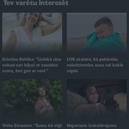
Tev varētu interesēt
Kristīne Beitika: “Lielākā cīņa
LOR skaidro, kā peldoties
nekad nav bijusi ar zaudēto
neiedzīvoties ausu vai kakla
svaru, bet gan ar sevi.”
sāpēs
Velta Straume: “Esmu kā vējš
Neparasts izskaidrojums