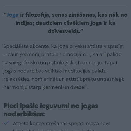
“
Joga
ir filozofija, senas zināšanas, kas nāk no
Indijas; daudziem cilvēkiem joga ir kā
dzīvesveids.”
Speciāliste akcentē, ka joga cilvēku attīsta vispusīgi
– caur ķermeni, prātu un emocijām –, kā arī palīdz
sasniegt fizisko un psiholoģisko harmoniju. Tāpat
jogas nodarbībās veiktās meditācijas palīdz
relaksēties, nomierināt un attīstīt prātu un sasniegt
harmoniju starp ķermeni un dvēseli.
Pieci īpašie ieguvumi no jogas
nodarbībām:
Attīsta koncentrēšanās spējas, māca sevi