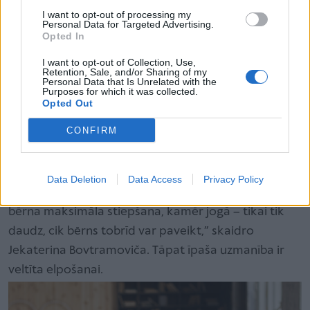
I want to opt-out of processing my
Personal Data for Targeted Advertising.
Jogas nodarbībās nav sacensības
Opted In
momenta
I want to opt-out of Collection, Use,
Retention, Sale, and/or Sharing of my
Parasti bērnus jogas nodarbības interesē, un viņi ar
Personal Data that Is Unrelated with the
Purposes for which it was collected.
to nodarbojas ar prieku. Iespējams, arī tāpēc, ka
Opted Out
jogā nav sacensības monenta, kas mēdz izsaukt
CONFIRM
lieku trauksmi. Vēl bērnu joga no citiem treniņiem
atšķiras ar to, ka ir mazākas traumatisma iespējas –
visi vingrojumi izpildāmi mierīgi, lēni un bez straujām
Data Deletion
Data Access
Privacy Policy
kustībām. “Piemēram, mākslas vingrošanā notiks
bērna maksimāla stiepšana, kamēr jogā – tikai tik
daudz, cik bērns tobrīd var paveikt,” skaidro
Jekaterina Bovtramoviča. Tāpat īpaša uzmanība ir
veltīta elpošanai.