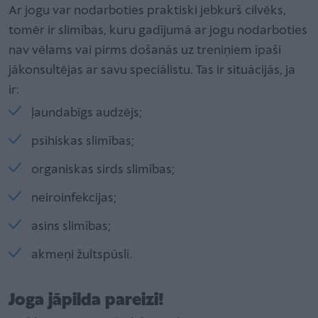
Ar jogu var nodarboties praktiski jebkurš cilvēks,
tomēr ir slimības, kuru gadījumā ar jogu nodarboties
nav vēlams vai pirms došanās uz treniņiem īpaši
jākonsultējas ar savu speciālistu. Tas ir situācijās, ja
ir:
ļaundabīgs audzējs;
psihiskas slimības;
organiskas sirds slimības;
neiroinfekcijas;
asins slimības;
akmeņi žultspūslī.
Joga jāpilda pareizi!