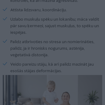
kontrolēt, kā arī mazina agresivitāti.
Attīsta līdzsvaru, koordināciju.
Uzlabo muskuļu spēku un lokanību; māca valdīt
pār savu ķermeņi, sajust muskuļus, to spēku un
iespējas.
Palīdz atbrīvoties no stresa un nomierināties,
palīdz, ja ir hronisks nogurums, astēnija,
veģetatīvā distonija.
Veido pareizu stāju, kā arī palīdz mazināt jau
esošās stājas deformācijas.