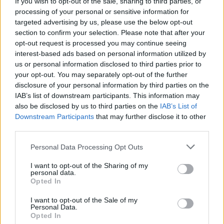
If you wish to opt-out of the sale, sharing to third parties, or
"Joga šādā režīmā der jebkurai vecuma
processing of your personal or sensitive information for
kategorijai, tostarp grūtniecēm, un ar to var
targeted advertising by us, please use the below opt-out
nodarboties gadiem ilgi."
section to confirm your selection. Please note that after your
opt-out request is processed you may continue seeing
interest-based ads based on personal information utilized by
Ar laiku treniņu intensitāti var palielināt. Bērnu joga
us or personal information disclosed to third parties prior to
no pieaugušo jogas atšķiras ar treniņa laiku –
your opt-out. You may separately opt-out of the further
disclosure of your personal information by third parties on the
bērniem tās ir aptuveni 40–60 minūtes, bet
IAB’s list of downstream participants. This information may
pieaugušie var praktizēt no 1,5 līdz 2 stundām vienā
also be disclosed by us to third parties on the
IAB’s List of
treniņa reizē,” stāsta
“Rimi Bērniem”
eksperte.
Downstream Participants
that may further disclose it to other
third parties.
Bērnu joga sastāv no šādām daļām:
Personal Data Processing Opt Outs
fizisko vingrojumu un ķermeņa pozu apguve;
I want to opt-out of the Sharing of my
personal data.
Opted In
pakāpeniska bāzes elpošanas tehniku
iepazīšana;
I want to opt-out of the Sale of my
Personal Data.
Opted In
relaksācijas tehnikas apmācība.