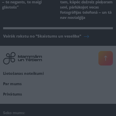
– te negants, te maigi
tam, kāpēc dažreiz pieķeram
glāstošs”
sevi, pārlūkojot vecas
fotogrāfijas telefonā – un tā
nav nostalģija
Vairāk rakstu no "Skaistums un veselība"
Lietošanas noteikumi
Par mums
Privātums
Seko mums: