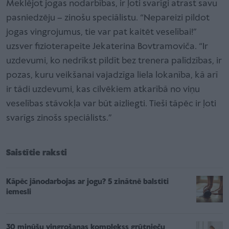
Meklējot jogas nodarbības, ir ļoti svarīgi atrast savu
pasniedzēju – zinošu speciālistu. “Nepareizi pildot
jogas vingrojumus, tie var pat kaitēt veselībai!”
uzsver fizioterapeite Jekaterina Bovtramoviča. “Ir
uzdevumi, ko nedrīkst pildīt bez trenera palīdzības, ir
pozas, kuru veikšanai vajadzīga liela lokanība, kā arī
ir tādi uzdevumi, kas cilvēkiem atkarībā no viņu
veselības stāvokļa var būt aizliegti. Tieši tāpēc ir ļoti
svarīgs zinošs speciālists.”
Saistītie raksti
Kāpēc jānodarbojas ar jogu? 5 zinātnē balstīti
iemesli
30 minūšu vingrošanas komplekss grūtnieču