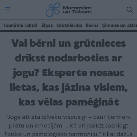
Jaunākie raksti
Ziņas
Grūtniecība
Bērns
Ģimene un atti
Vai bērni un grūtnieces
drīkst nodarboties ar
jogu? Eksperte nosauc
lietas, kas jāzina visiem,
kas vēlas pamēģināt
“Joga attīsta cilvēku vispusīgi – caur ķermeni,
prātu un emocijām –, kā arī palīdz sasniegt
fizisko un psiholoģisko harmoniju,” tikai dažus