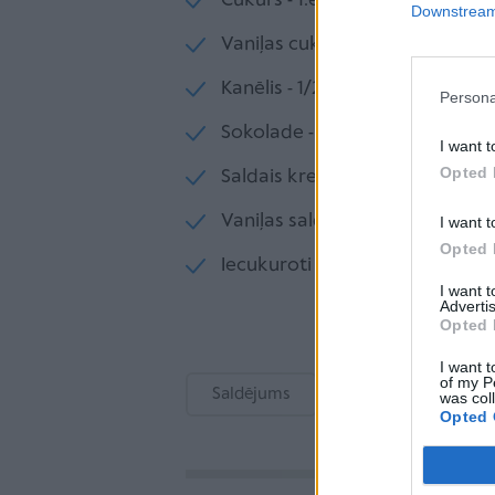
Cukurs - 1.ēd.k.
Downstream 
Vaniļas cukurs - 1.paciņa
Kanēlis - 1/2.standziņa
Persona
Sokolade - 1/2.tāfelīte
I want t
Opted 
Saldais krejums - 1/8.l
Vaniļas saldējums - 500.g
I want t
Opted 
Iecukuroti ķirši - 12.gab
I want 
Advertis
Opted 
I want t
of my P
Saldējums
Bumbieri
was col
Opted 