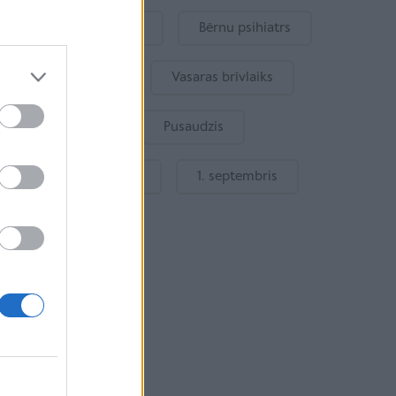
Mākslīgais intelekts
Bērnu psihiatrs
Bērna emocijas
Vasaras brīvlaiks
Bērnu drošība
Pusaudzis
Gatavošanās skolai
1. septembris