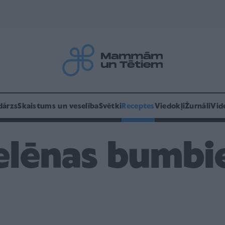
dārzs
Skaistums un veselība
Svētki
Receptes
Viedokļi
Žurnāli
Vid
elēnas bumbie