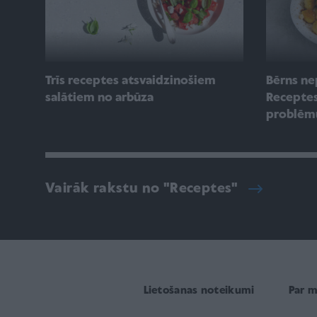
Trīs receptes atsvaidzinošiem
Bērns ne
salātiem no arbūza
Receptes
problēmu
Vairāk rakstu no "Receptes"
Lietošanas noteikumi
Par 