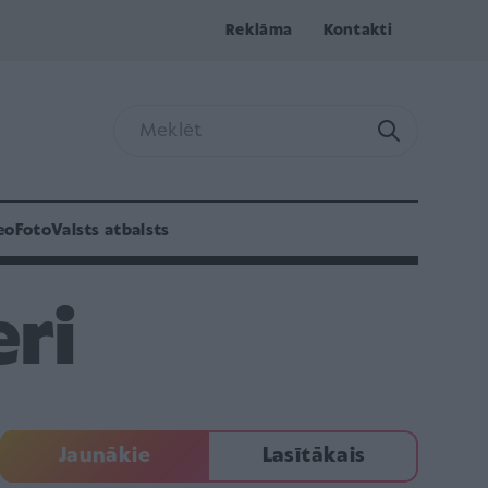
Reklāma
Kontakti
eo
Foto
Valsts atbalsts
ri
Jaunākie
Lasītākais