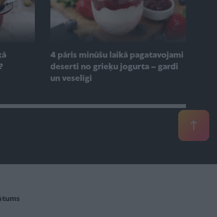
kā
4 pāris minūšu laikā pagatavojami
?
deserti no grieķu jogurta – gardi
un veselīgi
vātums