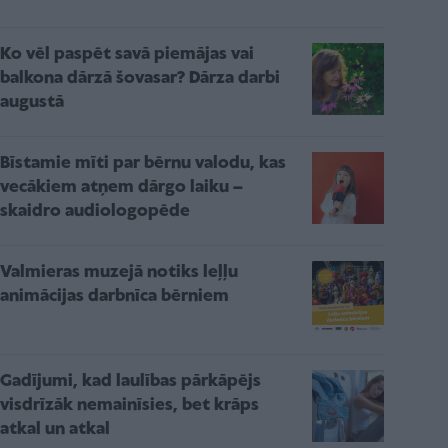
Ko vēl paspēt savā piemājas vai
balkona dārzā šovasar? Dārza darbi
augustā
Bīstamie mīti par bērnu valodu, kas
vecākiem atņem dārgo laiku –
skaidro audiologopēde
Valmieras muzejā notiks leļļu
animācijas darbnīca bērniem
Gadījumi, kad laulības pārkāpējs
visdrīzāk nemainīsies, bet krāps
atkal un atkal