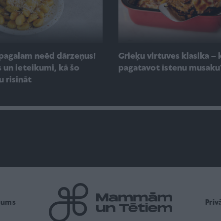
pagalam neēd dārzeņus!
Grieķu virtuves klasika – 
 un ieteikumi, kā šo
pagatavot īstenu musaku
 risināt
mums
Pri