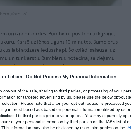
bernufoto.lv/
ēm un izņem serdes. Bumbieru pusītēm uzlej vīnu,
 cukuru. Karsē uz lēnas uguns 10 minūtes. Bumbierus
aukus labi atdzesē ledusskapī. Šokolādi salauza, uz
umu un tur karstu. Bumbierus notecina, saldējumu
s traukos. Virsū uzliek bumbieru pusītes un pārlej ar
ju rotā ar 3 ķiršiem. Pasniedz nekavējoties.
n Tētiem -
Do Not Process My Personal Information
to opt-out of the sale, sharing to third parties, or processing of your per
formation for targeted advertising by us, please use the below opt-out s
r selection. Please note that after your opt-out request is processed y
eing interest-based ads based on personal information utilized by us or
disclosed to third parties prior to your opt-out. You may separately opt-
losure of your personal information by third parties on the IAB’s list of
. This information may also be disclosed by us to third parties on the
IA