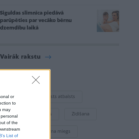
Siguldas slimnīca piedāvā
parūpēties par vecāko bērnu
dzemdību laikā
Vairāk rakstu
Aktuāli
sonal or
Ukraina
Valsts atbalsts
ection to
ou may
Kur šodien atpūsties
Zīdīšana
 personal
out of the
 downstream
Drošība
Bērna miegs
B’s List of