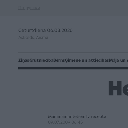
По-русски
Ceturtdiena 06.08.2026
Askolds, Aisma
Ziņas
Grūtniecība
Bērns
Ģimene un attiecības
Māja un 
H
Mammamuntetiem.lv recepte
09.07.2009 06:45